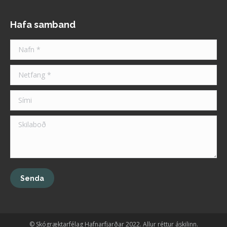
Hafa samband
Nafn *
Netfang *
Sími
Skilaboð
Senda
© Skógræktarfélag Hafnarfjarðar 2022. Allur réttur áskilinn.