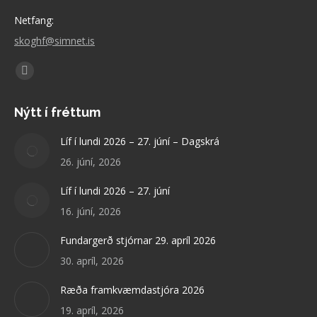
Netfang:
skoghf@simnet.is
Find us on:
Facebook
page
Nýtt í fréttum
opens
in
Líf í lundi 2026 – 27. júní – Dagskrá
new
26. júní, 2026
window
Líf í lundi 2026 – 27. júní
16. júní, 2026
Fundargerð stjórnar 29. apríl 2026
30. apríl, 2026
Ræða framkvæmdastjóra 2026
19. apríl, 2026