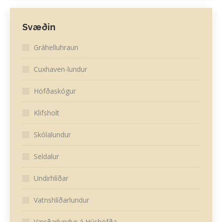
Svæðin
Gráhelluhraun
Cuxhaven-lundur
Höfðaskógur
Klifsholt
Skólalundur
Seldalur
Undirhlíðar
Vatnshlíðarlundur
Værðarlundur á Húshöfða