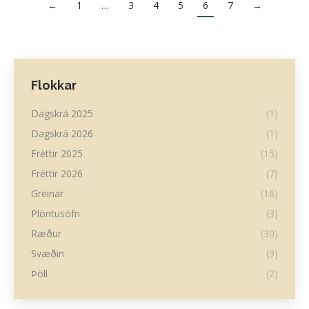
←
1
…
3
4
5
6
7
→
Flokkar
Dagskrá 2025
(1)
Dagskrá 2026
(1)
Fréttir 2025
(15)
Fréttir 2026
(7)
Greinar
(16)
Plöntusöfn
(3)
Ræður
(30)
Svæðin
(9)
Þöll
(2)