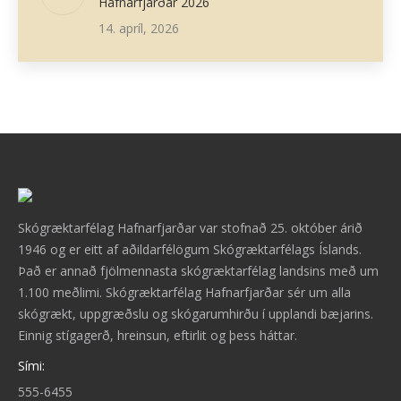
Hafnarfjarðar 2026
14. apríl, 2026
Skógræktarfélag Hafnarfjarðar var stofnað 25. október árið
1946 og er eitt af aðildarfélögum Skógræktarfélags Íslands.
Það er annað fjölmennasta skógræktarfélag landsins með um
1.100 meðlimi. Skógræktarfélag Hafnarfjarðar sér um alla
skógrækt, uppgræðslu og skógarumhirðu í upplandi bæjarins.
Einnig stígagerð, hreinsun, eftirlit og þess háttar.
Sími:
555-6455