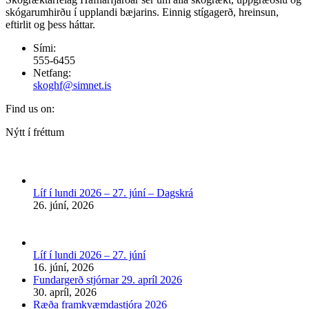
skógarumhirðu í upplandi bæjarins. Einnig stígagerð, hreinsun,
eftirlit og þess háttar.
Sími:
555-6455
Netfang:
skoghf@simnet.is
Find us on:
Facebook
Nýtt í fréttum
page
opens
in
new
Líf í lundi 2026 – 27. júní – Dagskrá
window
26. júní, 2026
Líf í lundi 2026 – 27. júní
16. júní, 2026
Fundargerð stjórnar 29. apríl 2026
30. apríl, 2026
Ræða framkvæmdastjóra 2026