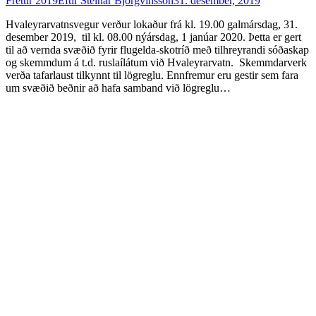
Fréttir 2019
Eftir
Steinar Björgvinsson
31. desember, 2019
Hvaleyrarvatnsvegur verður lokaður frá kl. 19.00 galmársdag, 31.
desember 2019, til kl. 08.00 nýársdag, 1 janúar 2020. Þetta er gert
til að vernda svæðið fyrir flugelda-skotríð með tilhreyrandi sóðaskap
og skemmdum á t.d. ruslaílátum við Hvaleyrarvatn. Skemmdarverk
verða tafarlaust tilkynnt til lögreglu. Ennfremur eru gestir sem fara
um svæðið beðnir að hafa samband við lögreglu…