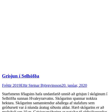
Grisjun í Selhöfða
Fréttir 2019
Eftir
Steinar Björgvinsson
20. janúar, 2020
Starfsmenn félagsins hafa undanfarið unnið að grisjun í skóginum í
Selhöfða sunnan Hvaleyrarvatns. Skógurinn spannar nokkra
hektara. Skógurinn samanstendur aðallega af stafafuru sem
gróðursett var á níunda áratug síðustu aldar. Hæð skógarins er að
meðaltali um 10 m. Grisjunarviðurinn er notaðar til eldiviðargerðar.