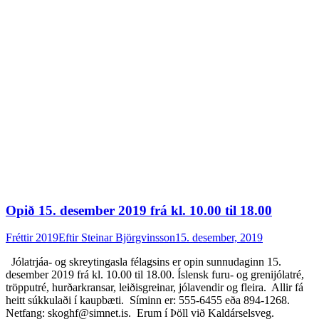
Opið 15. desember 2019 frá kl. 10.00 til 18.00
Fréttir 2019
Eftir
Steinar Björgvinsson
15. desember, 2019
Jólatrjáa- og skreytingasla félagsins er opin sunnudaginn 15.
desember 2019 frá kl. 10.00 til 18.00. Íslensk furu- og grenijólatré,
tröpputré, hurðarkransar, leiðisgreinar, jólavendir og fleira. Allir fá
heitt súkkulaði í kaupbæti. Síminn er: 555-6455 eða 894-1268.
Netfang: skoghf@simnet.is. Erum í Þöll við Kaldárselsveg.