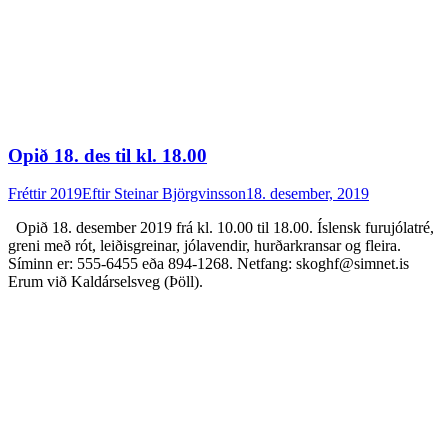
Opið 18. des til kl. 18.00
Fréttir 2019
Eftir
Steinar Björgvinsson
18. desember, 2019
Opið 18. desember 2019 frá kl. 10.00 til 18.00. Íslensk furujólatré,
greni með rót, leiðisgreinar, jólavendir, hurðarkransar og fleira.
Síminn er: 555-6455 eða 894-1268. Netfang: skoghf@simnet.is
Erum við Kaldárselsveg (Þöll).