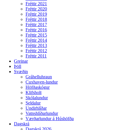
Fréttir 2021
Fréttir 2020
Fréttir 2019
Fréttir 2018
Fréttir 2017
Fréttir 2016
Fréttir 2015
Fréttir 2014
Fréttir 2013
Fréttir 2012
Fréttir 2011
Greinar
Þöll
Svæðin
Gráhelluhraun
Cuxhaven-lundur
Höfðaskógur
Klifsholt
Skólalundur
Seldalur
Undirhlíðar
Vatnshlíðarlundur
Værðarlundur á Húshöfða
Dagskrá
Dagskrá 2026