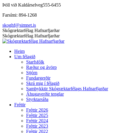
Skip
Þöll við Kaldárselveg
555-6455
to
Farsími: 894-1268
content
skoghf@simnet.is
Facebook
Skógræktarfélag Hafnarfjarðar
page
Skógræktarfélag Hafnarfjarðar
opens
in
Heim
new
Um félagið
window
Starfsfólk
Ræður og ávörp
Stjórn
Fundargerðir
Skrá mig í félagið
Samþykktir Skógræktarfélags Hafnarfjarðar
Áhugaverðir tenglar
Styrktarsíða
Fréttir
Fréttir 2026
Fréttir 2025
Fréttir 2024
Fréttir 2023
Fréttir 2022