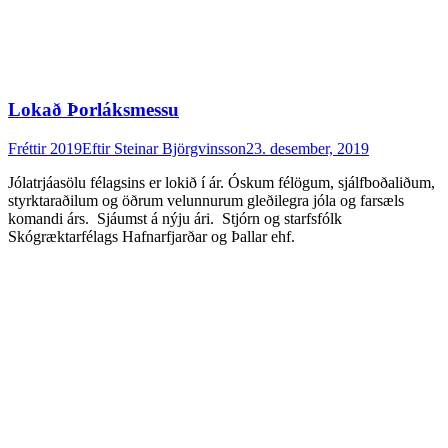
Lokað Þorláksmessu
Fréttir 2019
Eftir
Steinar Björgvinsson
23. desember, 2019
Jólatrjáasölu félagsins er lokið í ár. Óskum félögum, sjálfboðaliðum,
styrktaraðilum og öðrum velunnurum gleðilegra jóla og farsæls
komandi árs. Sjáumst á nýju ári. Stjórn og starfsfólk
Skógræktarfélags Hafnarfjarðar og Þallar ehf.