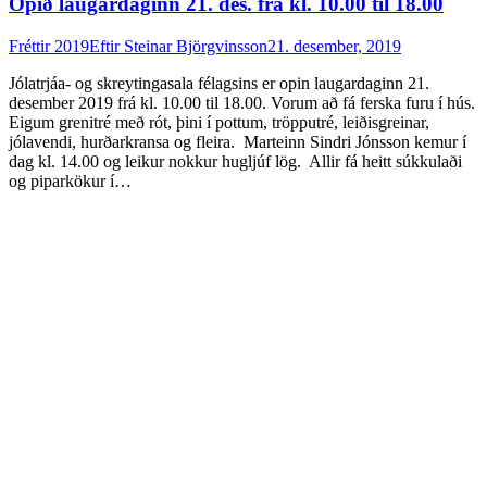
Opið laugardaginn 21. des. frá kl. 10.00 til 18.00
Fréttir 2019
Eftir
Steinar Björgvinsson
21. desember, 2019
Jólatrjáa- og skreytingasala félagsins er opin laugardaginn 21.
desember 2019 frá kl. 10.00 til 18.00. Vorum að fá ferska furu í hús.
Eigum grenitré með rót, þini í pottum, tröpputré, leiðisgreinar,
jólavendi, hurðarkransa og fleira. Marteinn Sindri Jónsson kemur í
dag kl. 14.00 og leikur nokkur hugljúf lög. Allir fá heitt súkkulaði
og piparkökur í…