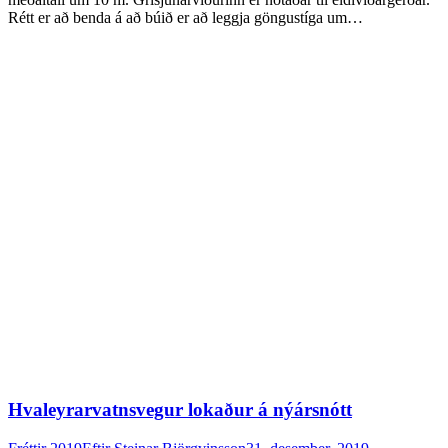
Rétt er að benda á að búið er að leggja göngustíga um…
Hvaleyrarvatnsvegur lokaður á nýársnótt