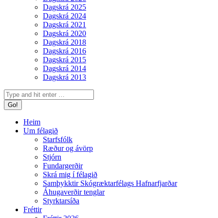
Dagskrá 2025
Dagskrá 2024
Dagskrá 2021
Dagskrá 2020
Dagskrá 2018
Dagskrá 2016
Dagskrá 2015
Dagskrá 2014
Dagskrá 2013
Search:
Heim
Um félagið
Starfsfólk
Ræður og ávörp
Stjórn
Fundargerðir
Skrá mig í félagið
Samþykktir Skógræktarfélags Hafnarfjarðar
Áhugaverðir tenglar
Styrktarsíða
Fréttir