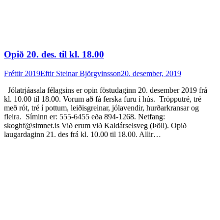
Opið 20. des. til kl. 18.00
Fréttir 2019
Eftir
Steinar Björgvinsson
20. desember, 2019
Jólatrjáasala félagsins er opin föstudaginn 20. desember 2019 frá
kl. 10.00 til 18.00. Vorum að fá ferska furu í hús. Tröpputré, tré
með rót, tré í pottum, leiðisgreinar, jólavendir, hurðarkransar og
fleira. Síminn er: 555-6455 eða 894-1268. Netfang:
skoghf@simnet.is Við erum við Kaldárselsveg (Þöll). Opið
laugardaginn 21. des frá kl. 10.00 til 18.00. Allir…