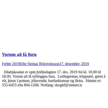
Vorum að fá furu
Fréttir 2019
Eftir
Steinar Björgvinsson
17. desember, 2019
Jólatrjáasalan er opin þriðjudaginn 17. des. 2019 frá kl. 10.00 til
18.00. Vorum að fá nýhöggna furu. Leiðisgreinar, tröpputré, greni á
rót, þinur í pottum, jólavendir, hurðarkransar og fleira. Síminn er:
555-6455 eða 894-1268. Netfang: skoghf@simnet.is