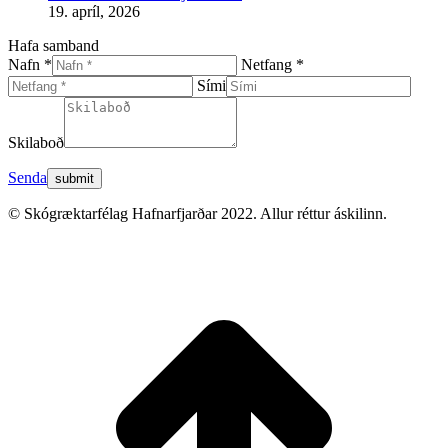
19. apríl, 2026
Hafa samband
Nafn *
Netfang *
Sími
Skilaboð
Senda
© Skógræktarfélag Hafnarfjarðar 2022. Allur réttur áskilinn.
t
T