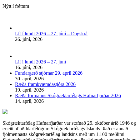
Nýtt í fréttum
Líf í lundi 2026 – 27. júní – Dagskrá
26. júní, 2026
Líf í lundi 2026 – 27. júní
16. júní, 2026
Fundargerð stjórnar 29. apríl 2026
30. apríl, 2026
Ræða framkvæmdastjóra 2026
19. apríl, 2026
Ræða formanns Skógræktarfélags Hafnarfjarðar 2026
14. apríl, 2026
Skógræktarfélag Hafnarfjarðar var stofnað 25. október árið 1946 og
er eitt af aðildarfélögum Skógræktarfélags Íslands. Það er annað
fjölmennasta skógræktarfélag landsins með um 1.100 meðlimi.
Skógræktarfélag Hafnarfjarðar sér um alla skógrækt, uppgræðslu og