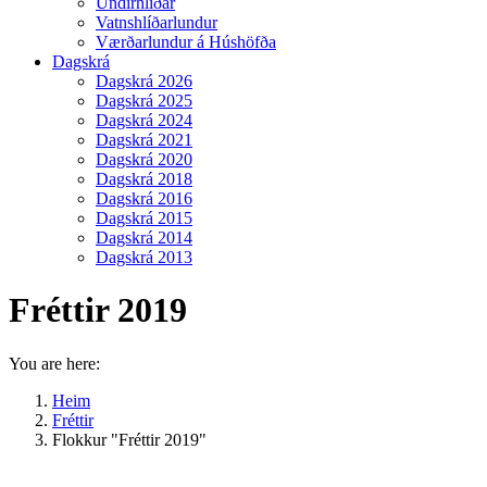
Undirhlíðar
Vatnshlíðarlundur
Værðarlundur á Húshöfða
Dagskrá
Dagskrá 2026
Dagskrá 2025
Dagskrá 2024
Dagskrá 2021
Dagskrá 2020
Dagskrá 2018
Dagskrá 2016
Dagskrá 2015
Dagskrá 2014
Dagskrá 2013
Fréttir 2019
You are here:
Heim
Fréttir
Flokkur "Fréttir 2019"