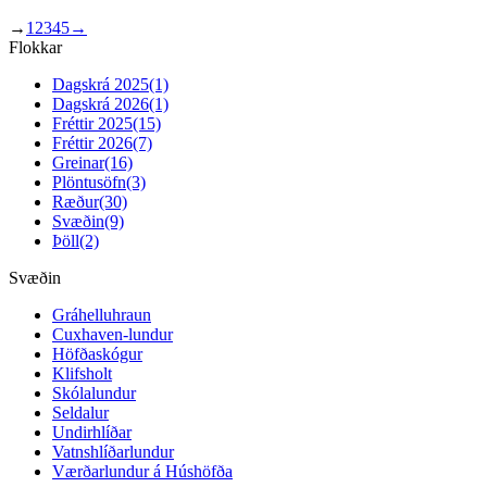
→
1
2
3
4
5
→
Flokkar
Dagskrá 2025
(1)
Dagskrá 2026
(1)
Fréttir 2025
(15)
Fréttir 2026
(7)
Greinar
(16)
Plöntusöfn
(3)
Ræður
(30)
Svæðin
(9)
Þöll
(2)
Svæðin
Gráhelluhraun
Cuxhaven-lundur
Höfðaskógur
Klifsholt
Skólalundur
Seldalur
Undirhlíðar
Vatnshlíðarlundur
Værðarlundur á Húshöfða