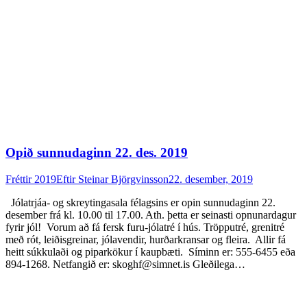
Opið sunnudaginn 22. des. 2019
Fréttir 2019
Eftir
Steinar Björgvinsson
22. desember, 2019
Jólatrjáa- og skreytingasala félagsins er opin sunnudaginn 22.
desember frá kl. 10.00 til 17.00. Ath. þetta er seinasti opnunardagur
fyrir jól! Vorum að fá fersk furu-jólatré í hús. Tröpputré, grenitré
með rót, leiðisgreinar, jólavendir, hurðarkransar og fleira. Allir fá
heitt súkkulaði og piparkökur í kaupbæti. Síminn er: 555-6455 eða
894-1268. Netfangið er: skoghf@simnet.is Gleðilega…