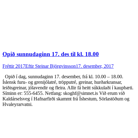
Opið sunnudaginn 17. des til kl. 18.00
Fréttir 2017
Eftir
Steinar Björgvinsson
17. desember, 2017
Opið í dag, sunnudaginn 17. desember, frá kl. 10.00 – 18.00.
Íslensk furu- og grenijólatré, tröpputré, greinar, hurðarkransar,
leiðisgreinar, jólavendir og fleira. Allir fá heitt súkkulaði í kaupbæti.
Síminn er: 555-6455. Netfang: skoghf@simnet.is Við erum við
Kaldárselsveg í Hafnarfirði skammt frá Íshestum, Sörlastöðum og
Hvaleyrarvatni.