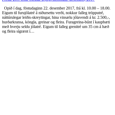
Opið í dag, föstudaginn 22. desember 2017, frá kl. 10.00 – 18.00.
Eigum til furujólatré á niðursettu verði, nokkur falleg tröpputré,
náttúrulegar leiðis-skreytingar, hina vinsælu jólavendi á kr. 2.500,-,
hurðarkransa, köngla, greinar og fleira. Furagreina-búnt í kaupbæti
með hverju seldu jólatré. Eigum til falleg grenitré um 35 cm á hæð
og fleira sígrænt í…