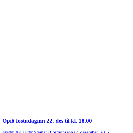
Opið föstudaginn 22. des til kl. 18.00
Fréttir 2017
Eftir
Steinar Björgvinsson
22. desember, 2017