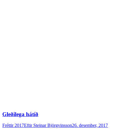
Gleðilega hátíð
Fréttir 2017
Eftir
Steinar Björgvinsson
26. desember, 2017