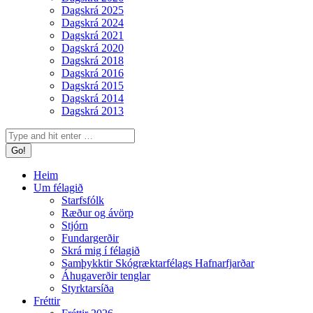
Dagskrá 2025
Dagskrá 2024
Dagskrá 2021
Dagskrá 2020
Dagskrá 2018
Dagskrá 2016
Dagskrá 2015
Dagskrá 2014
Dagskrá 2013
Search:
Heim
Um félagið
Starfsfólk
Ræður og ávörp
Stjórn
Fundargerðir
Skrá mig í félagið
Samþykktir Skógræktarfélags Hafnarfjarðar
Áhugaverðir tenglar
Styrktarsíða
Fréttir