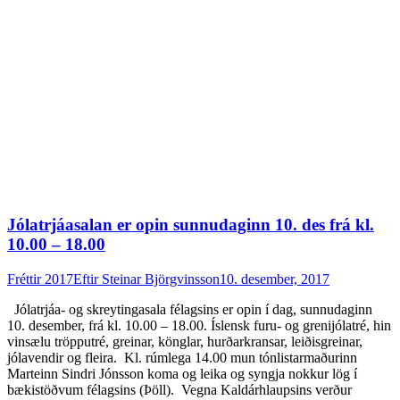
Jólatrjáasalan er opin sunnudaginn 10. des frá kl.
10.00 – 18.00
Fréttir 2017
Eftir
Steinar Björgvinsson
10. desember, 2017
Jólatrjáa- og skreytingasala félagsins er opin í dag, sunnudaginn
10. desember, frá kl. 10.00 – 18.00. Íslensk furu- og grenijólatré, hin
vinsælu tröpputré, greinar, könglar, hurðarkransar, leiðisgreinar,
jólavendir og fleira. Kl. rúmlega 14.00 mun tónlistarmaðurinn
Marteinn Sindri Jónsson koma og leika og syngja nokkur lög í
bækistöðvum félagsins (Þöll). Vegna Kaldárhlaupsins verður