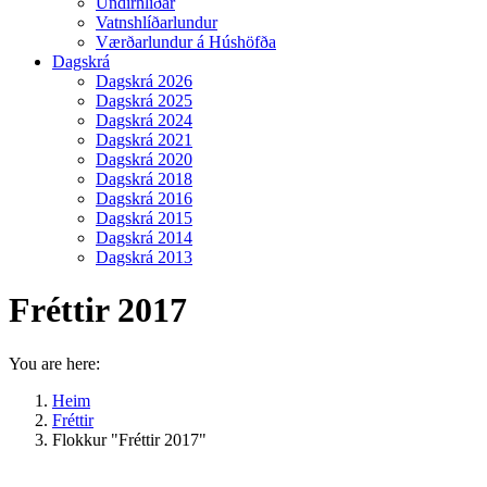
Undirhlíðar
Vatnshlíðarlundur
Værðarlundur á Húshöfða
Dagskrá
Dagskrá 2026
Dagskrá 2025
Dagskrá 2024
Dagskrá 2021
Dagskrá 2020
Dagskrá 2018
Dagskrá 2016
Dagskrá 2015
Dagskrá 2014
Dagskrá 2013
Fréttir 2017
You are here:
Heim
Fréttir
Flokkur "Fréttir 2017"