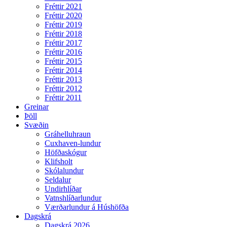
Fréttir 2021
Fréttir 2020
Fréttir 2019
Fréttir 2018
Fréttir 2017
Fréttir 2016
Fréttir 2015
Fréttir 2014
Fréttir 2013
Fréttir 2012
Fréttir 2011
Greinar
Þöll
Svæðin
Gráhelluhraun
Cuxhaven-lundur
Höfðaskógur
Klifsholt
Skólalundur
Seldalur
Undirhlíðar
Vatnshlíðarlundur
Værðarlundur á Húshöfða
Dagskrá
Dagskrá 2026