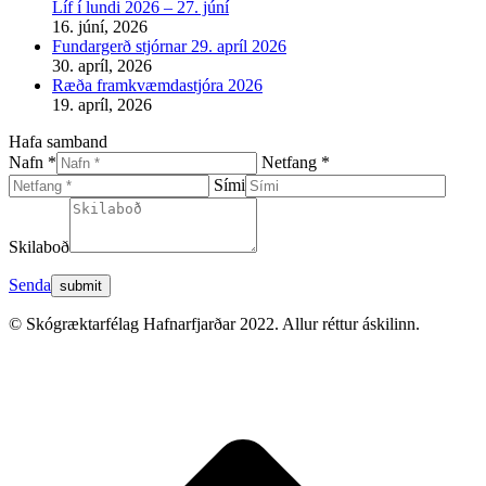
Líf í lundi 2026 – 27. júní
16. júní, 2026
Fundargerð stjórnar 29. apríl 2026
30. apríl, 2026
Ræða framkvæmdastjóra 2026
19. apríl, 2026
Hafa samband
Nafn *
Netfang *
Sími
Skilaboð
Senda
© Skógræktarfélag Hafnarfjarðar 2022. Allur réttur áskilinn.
t
T