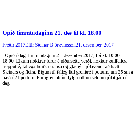
Opið fimmtudaginn 21. des til kl. 18.00
Fréttir 2017
Eftir
Steinar Björgvinsson
21. desember, 2017
Opið í dag, fimmtudaginn 21. desember 2017, frá kl. 10.00 –
18.00. Eigum nokkrar furur á niðursettu verði, nokkur gullfalleg
tröpputré, fallega hurðarkransa og glænýja jólavendi að hætti
Steinars og fleira. Eigum til falleg lítil grenitré í pottum, um 35 sm á
hæð í 2 l pottum. Furugreinabúnt fylgir öllum seldum jólatrjám í
dag.