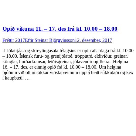
Opið vikuna 11. – 17. des frá kl. 10.00 – 18.00
Fréttir 2017
Eftir
Steinar Björgvinsson
12. desember, 2017
J Jólatrjáa- og skreytingasala félagsins er opin alla daga frá kl. 10.00
– 18.00. Íslensk furu- og grenijólatré, tröpputré, eldiviður, greinar,
könglar, hurðarkransar, leiðisgreinar, jólavendir og fleira. Helgina
16. – 17. des. er einnig opið frá kl. 10.00 – 18.00. Um helgina
bjóðum við öllum okkar viðskipavinum upp á heitt súkkulaði og kex
í kaupbæti. …