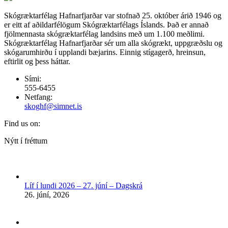
Skógræktarfélag Hafnarfjarðar var stofnað 25. október árið 1946 og
er eitt af aðildarfélögum Skógræktarfélags Íslands. Það er annað
fjölmennasta skógræktarfélag landsins með um 1.100 meðlimi.
Skógræktarfélag Hafnarfjarðar sér um alla skógrækt, uppgræðslu og
skógarumhirðu í upplandi bæjarins. Einnig stígagerð, hreinsun,
eftirlit og þess háttar.
Sími:
555-6455
Netfang:
skoghf@simnet.is
Find us on:
Facebook
Nýtt í fréttum
page
opens
in
new
Líf í lundi 2026 – 27. júní – Dagskrá
window
26. júní, 2026