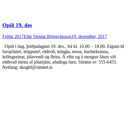
Opið 19. des
Fréttir 2017
Eftir
Steinar Björgvinsson
19. desember, 2017
Opið í dag, þriðjudaginn 19. des., frá kl. 10.00 – 18.00. Eigum til
furujólatré, tröpputré, eldivið, köngla, mosa, hurðarkransa,
leiðisgreinar, jólavendi og fleira. Á eftir og á morgun fáum við
eitthvað meira af jólatrjám, aðallega furu. Síminn er: 555-6455.
Netfang: skoghf@simnet.is