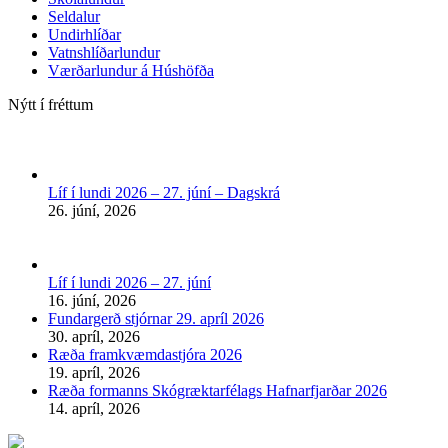
Seldalur
Undirhlíðar
Vatnshlíðarlundur
Værðarlundur á Húshöfða
Nýtt í fréttum
Líf í lundi 2026 – 27. júní – Dagskrá
26. júní, 2026
Líf í lundi 2026 – 27. júní
16. júní, 2026
Fundargerð stjórnar 29. apríl 2026
30. apríl, 2026
Ræða framkvæmdastjóra 2026
19. apríl, 2026
Ræða formanns Skógræktarfélags Hafnarfjarðar 2026
14. apríl, 2026