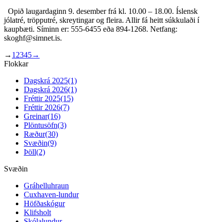
Opið laugardaginn 9. desember frá kl. 10.00 – 18.00. Íslensk
jólatré, tröpputré, skreytingar og fleira. Allir fá heitt súkkulaði í
kaupbæti. Síminn er: 555-6455 eða 894-1268. Netfang:
skoghf@simnet.is.
→
1
2
3
4
5
→
Flokkar
Dagskrá 2025
(1)
Dagskrá 2026
(1)
Fréttir 2025
(15)
Fréttir 2026
(7)
Greinar
(16)
Plöntusöfn
(3)
Ræður
(30)
Svæðin
(9)
Þöll
(2)
Svæðin
Gráhelluhraun
Cuxhaven-lundur
Höfðaskógur
Klifsholt
Skólalundur