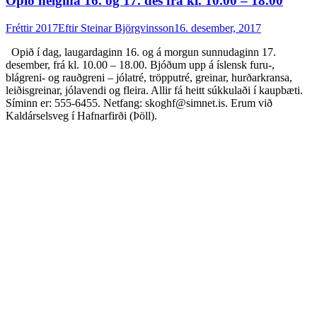
Opið helgina 16. og 17. des frá kl. 10.00 – 18.00
Fréttir 2017
Eftir
Steinar Björgvinsson
16. desember, 2017
Opið í dag, laugardaginn 16. og á morgun sunnudaginn 17.
desember, frá kl. 10.00 – 18.00. Bjóðum upp á íslensk furu-,
blágreni- og rauðgreni – jólatré, tröpputré, greinar, hurðarkransa,
leiðisgreinar, jólavendi og fleira. Allir fá heitt súkkulaði í kaupbæti.
Síminn er: 555-6455. Netfang: skoghf@simnet.is. Erum við
Kaldárselsveg í Hafnarfirði (Þöll).