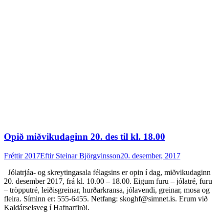
Opið miðvikudaginn 20. des til kl. 18.00
Fréttir 2017
Eftir
Steinar Björgvinsson
20. desember, 2017
Jólatrjáa- og skreytingasala félagsins er opin í dag, miðvikudaginn
20. desember 2017, frá kl. 10.00 – 18.00. Eigum furu – jólatré, furu
– tröpputré, leiðisgreinar, hurðarkransa, jólavendi, greinar, mosa og
fleira. Síminn er: 555-6455. Netfang: skoghf@simnet.is. Erum við
Kaldárselsveg í Hafnarfirði.