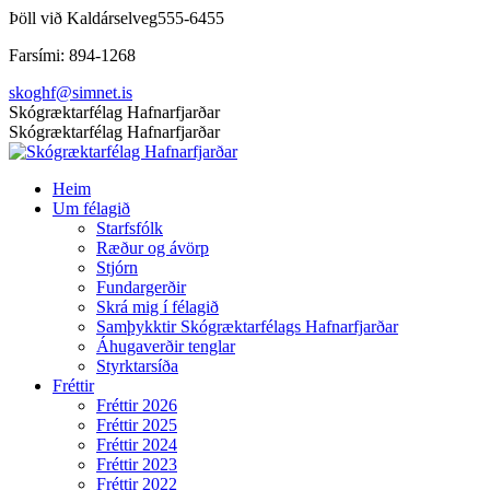
Skip
Þöll við Kaldárselveg
555-6455
to
Farsími: 894-1268
content
skoghf@simnet.is
Facebook
Skógræktarfélag Hafnarfjarðar
page
Skógræktarfélag Hafnarfjarðar
opens
in
Heim
new
Um félagið
window
Starfsfólk
Ræður og ávörp
Stjórn
Fundargerðir
Skrá mig í félagið
Samþykktir Skógræktarfélags Hafnarfjarðar
Áhugaverðir tenglar
Styrktarsíða
Fréttir
Fréttir 2026
Fréttir 2025
Fréttir 2024
Fréttir 2023
Fréttir 2022