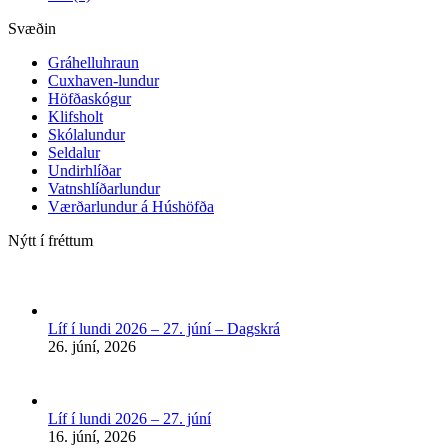
Svæðin
Gráhelluhraun
Cuxhaven-lundur
Höfðaskógur
Klifsholt
Skólalundur
Seldalur
Undirhlíðar
Vatnshlíðarlundur
Værðarlundur á Húshöfða
Nýtt í fréttum
Líf í lundi 2026 – 27. júní – Dagskrá
26. júní, 2026
Líf í lundi 2026 – 27. júní
16. júní, 2026