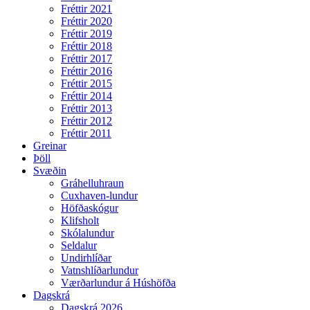
Fréttir 2021
Fréttir 2020
Fréttir 2019
Fréttir 2018
Fréttir 2017
Fréttir 2016
Fréttir 2015
Fréttir 2014
Fréttir 2013
Fréttir 2012
Fréttir 2011
Greinar
Þöll
Svæðin
Gráhelluhraun
Cuxhaven-lundur
Höfðaskógur
Klifsholt
Skólalundur
Seldalur
Undirhlíðar
Vatnshlíðarlundur
Værðarlundur á Húshöfða
Dagskrá
Dagskrá 2026