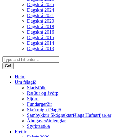
Dagskrá 2025
Dagskrá 2024
Dagskrá 2021
Dagskrá 2020
Dagskrá 2018
Dagskrá 2016
Dagskrá 2015
Dagskrá 2014
Dagskrá 2013
Search:
Heim
Um félagið
Starfsfólk
Ræður og ávörp
Stjórn
Fundargerðir
Skrá mig í félagið
Samþykktir Skógræktarfélags Hafnarfjarðar
Áhugaverðir tenglar
Styrktarsíða
Fréttir