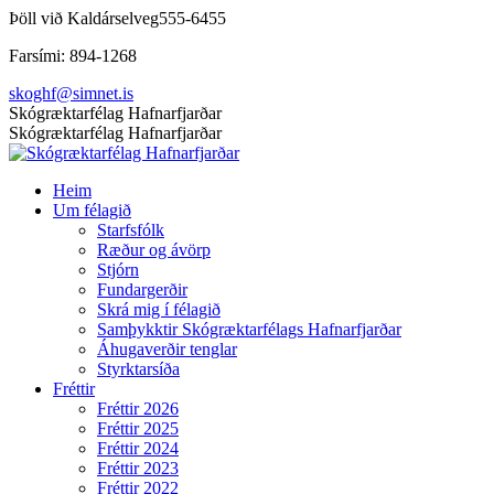
Skip
Þöll við Kaldárselveg
555-6455
to
Farsími: 894-1268
content
skoghf@simnet.is
Facebook
Skógræktarfélag Hafnarfjarðar
page
Skógræktarfélag Hafnarfjarðar
opens
in
Heim
new
Um félagið
window
Starfsfólk
Ræður og ávörp
Stjórn
Fundargerðir
Skrá mig í félagið
Samþykktir Skógræktarfélags Hafnarfjarðar
Áhugaverðir tenglar
Styrktarsíða
Fréttir
Fréttir 2026
Fréttir 2025
Fréttir 2024
Fréttir 2023
Fréttir 2022