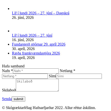
in
new
Líf í lundi 2026 – 27. júní – Dagskrá
window
26. júní, 2026
Líf í lundi 2026 – 27. júní
16. júní, 2026
Fundargerð stjórnar 29. apríl 2026
30. apríl, 2026
Ræða framkvæmdastjóra 2026
19. apríl, 2026
Hafa samband
Nafn *
Netfang *
Sími
Skilaboð
Senda
© Skógræktarfélag Hafnarfjarðar 2022. Allur réttur áskilinn.