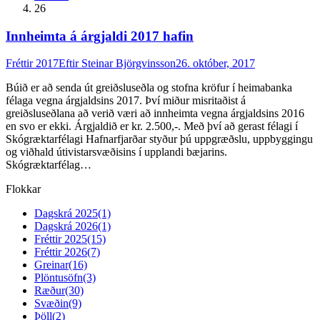
26
Innheimta á árgjaldi 2017 hafin
Fréttir 2017
Eftir
Steinar Björgvinsson
26. október, 2017
Búið er að senda út greiðsluseðla og stofna kröfur í heimabanka
félaga vegna árgjaldsins 2017. Því miður misritaðist á
greiðsluseðlana að verið væri að innheimta vegna árgjaldsins 2016
en svo er ekki. Árgjaldið er kr. 2.500,-. Með því að gerast félagi í
Skógræktarfélagi Hafnarfjarðar styður þú uppgræðslu, uppbyggingu
og viðhald útivistarsvæðisins í upplandi bæjarins.
Skógræktarfélag…
Flokkar
Dagskrá 2025
(1)
Dagskrá 2026
(1)
Fréttir 2025
(15)
Fréttir 2026
(7)
Greinar
(16)
Plöntusöfn
(3)
Ræður
(30)
Svæðin
(9)
Þöll
(2)