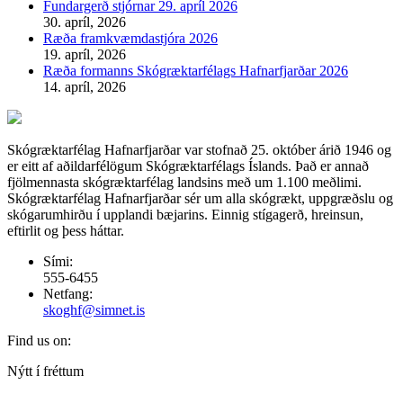
Fundargerð stjórnar 29. apríl 2026
30. apríl, 2026
Ræða framkvæmdastjóra 2026
19. apríl, 2026
Ræða formanns Skógræktarfélags Hafnarfjarðar 2026
14. apríl, 2026
Skógræktarfélag Hafnarfjarðar var stofnað 25. október árið 1946 og
er eitt af aðildarfélögum Skógræktarfélags Íslands. Það er annað
fjölmennasta skógræktarfélag landsins með um 1.100 meðlimi.
Skógræktarfélag Hafnarfjarðar sér um alla skógrækt, uppgræðslu og
skógarumhirðu í upplandi bæjarins. Einnig stígagerð, hreinsun,
eftirlit og þess háttar.
Sími:
555-6455
Netfang:
skoghf@simnet.is
Find us on:
Facebook
Nýtt í fréttum
page
opens