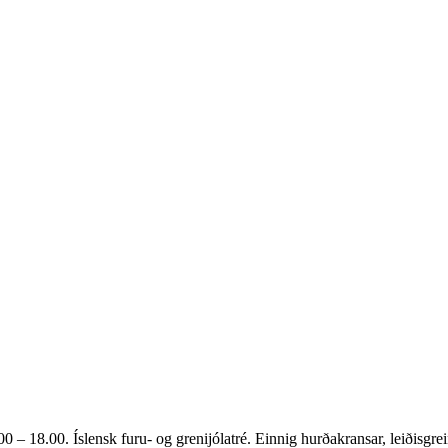
00 – 18.00. Íslensk furu- og grenijólatré. Einnig hurðakransar, leiðisgrein