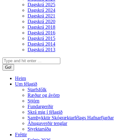
Dagskrá 2025
Dagskrá 2024
Dagskrá 2021
Dagskrá 2020
Dagskrá 2018
Dagskrá 2016
Dagskrá 2015
Dagskrá 2014
Dagskrá 2013
Search:
Heim
Um félagið
Starfsfólk
Ræður og ávörp
Stjórn
Fundargerðir
Skrá mig í félagið
Samþykktir Skógræktarfélags Hafnarfjarðar
Áhugaverðir tenglar
Styrktarsíða
Fréttir