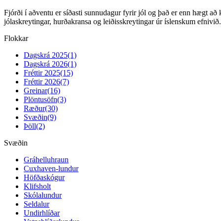
Fjórði í aðventu er síðasti sunnudagur fyrir jól og það er enn hægt að 
jólaskreytingar, hurðakransa og leiðisskreytingar úr íslenskum efnivi
Flokkar
Dagskrá 2025
(1)
Dagskrá 2026
(1)
Fréttir 2025
(15)
Fréttir 2026
(7)
Greinar
(16)
Plöntusöfn
(3)
Ræður
(30)
Svæðin
(9)
Þöll
(2)
Svæðin
Gráhelluhraun
Cuxhaven-lundur
Höfðaskógur
Klifsholt
Skólalundur
Seldalur
Undirhlíðar