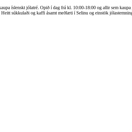
kaupa íslenskt jólatré. Opið í dag frá kl. 10:00-18:00 og allir sem kaup
ð. Heitt súkkulaði og kaffi ásamt meðlæti í Selinu og einstök jólastemni