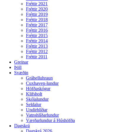
Fréttir 2021
Fréttir 2020
Fréttir 2019
Fréttir 2018
Fréttir 2017
Fréttir 2016
Fréttir 2015
Fréttir 2014
Fréttir 2013
Fréttir 2012
Fréttir 2011
Greinar
Þöll
Svæðin
Gráhelluhraun
Cuxhaven-lundur
Höfðaskógur
Klifsholt
Skólalundur
Seldalur
Undirhlíðar
Vatnshlíðarlundur
Værðarlundur á Húshöfða
Dagskrá
Dagskrá 2026