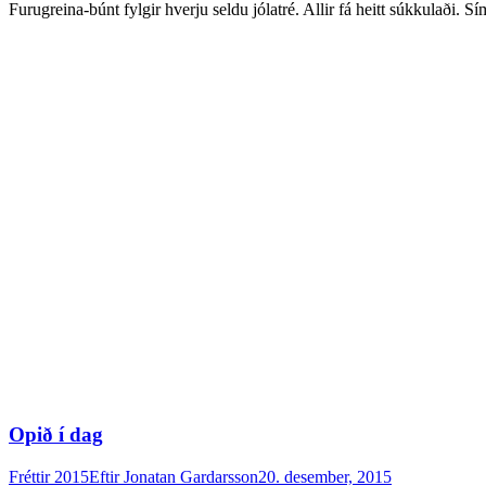
Furugreina-búnt fylgir hverju seldu jólatré. Allir fá heitt súkkulaði.
Opið í dag
Fréttir 2015
Eftir
Jonatan Gardarsson
20. desember, 2015