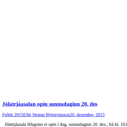
Jólatrjáasalan opin sunnudaginn 20. des
Fréttir 2015
Eftir
Steinar Björgvinsson
20. desember, 2015
Jólatrjáasala félagsins er opin í dag, sunnudaginn 20. des., frá kl. 10.