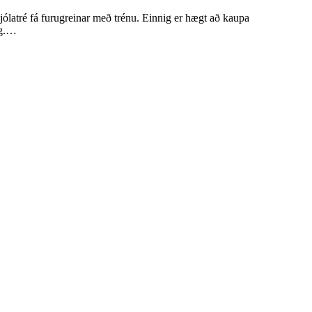
a jólatré fá furugreinar með trénu. Einnig er hægt að kaupa
ng.…