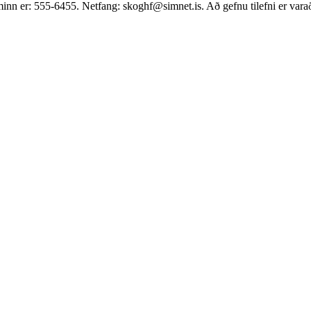
 Síminn er: 555-6455. Netfang: skoghf@simnet.is. Að gefnu tilefni er var