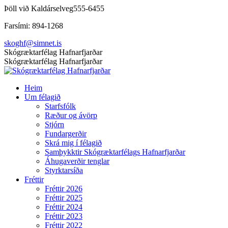
Skip
Þöll við Kaldárselveg
555-6455
to
Farsími: 894-1268
content
skoghf@simnet.is
Facebook
Skógræktarfélag Hafnarfjarðar
page
Skógræktarfélag Hafnarfjarðar
opens
in
Heim
new
Um félagið
window
Starfsfólk
Ræður og ávörp
Stjórn
Fundargerðir
Skrá mig í félagið
Samþykktir Skógræktarfélags Hafnarfjarðar
Áhugaverðir tenglar
Styrktarsíða
Fréttir
Fréttir 2026
Fréttir 2025
Fréttir 2024
Fréttir 2023
Fréttir 2022