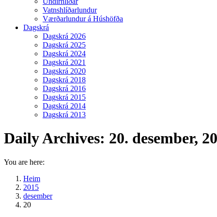
Undirhlíðar
Vatnshlíðarlundur
Værðarlundur á Húshöfða
Dagskrá
Dagskrá 2026
Dagskrá 2025
Dagskrá 2024
Dagskrá 2021
Dagskrá 2020
Dagskrá 2018
Dagskrá 2016
Dagskrá 2015
Dagskrá 2014
Dagskrá 2013
Daily Archives:
20. desember, 2
You are here:
Heim
2015
desember
20