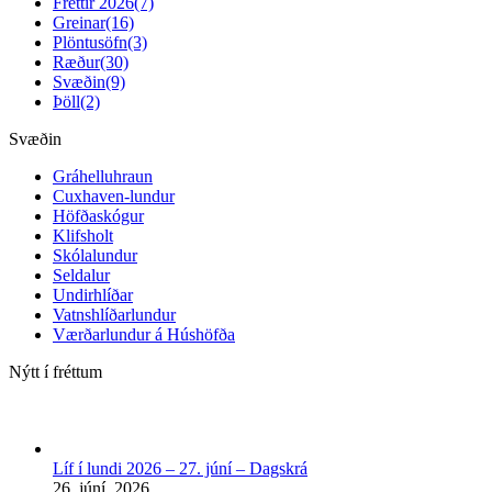
Fréttir 2026
(7)
Greinar
(16)
Plöntusöfn
(3)
Ræður
(30)
Svæðin
(9)
Þöll
(2)
Svæðin
Gráhelluhraun
Cuxhaven-lundur
Höfðaskógur
Klifsholt
Skólalundur
Seldalur
Undirhlíðar
Vatnshlíðarlundur
Værðarlundur á Húshöfða
Nýtt í fréttum
Líf í lundi 2026 – 27. júní – Dagskrá
26. júní, 2026