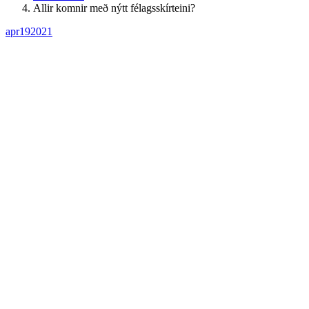
Allir komnir með nýtt félagsskírteini?
apr
19
2021