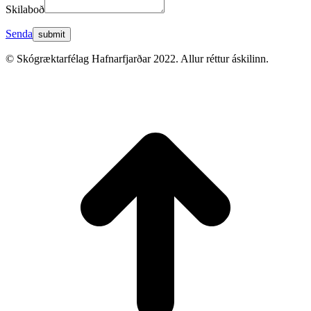
Skilaboð
Senda
© Skógræktarfélag Hafnarfjarðar 2022. Allur réttur áskilinn.
t
T