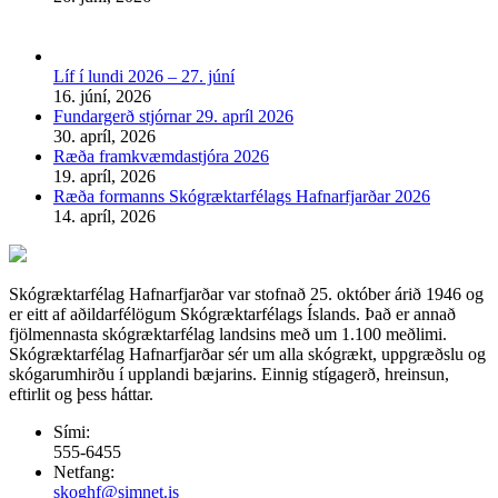
Líf í lundi 2026 – 27. júní
16. júní, 2026
Fundargerð stjórnar 29. apríl 2026
30. apríl, 2026
Ræða framkvæmdastjóra 2026
19. apríl, 2026
Ræða formanns Skógræktarfélags Hafnarfjarðar 2026
14. apríl, 2026
Skógræktarfélag Hafnarfjarðar var stofnað 25. október árið 1946 og
er eitt af aðildarfélögum Skógræktarfélags Íslands. Það er annað
fjölmennasta skógræktarfélag landsins með um 1.100 meðlimi.
Skógræktarfélag Hafnarfjarðar sér um alla skógrækt, uppgræðslu og
skógarumhirðu í upplandi bæjarins. Einnig stígagerð, hreinsun,
eftirlit og þess háttar.
Sími:
555-6455
Netfang:
skoghf@simnet.is