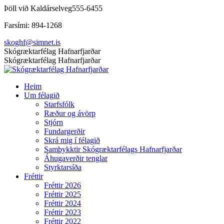
Skip
Þöll við Kaldárselveg
555-6455
to
Farsími: 894-1268
content
skoghf@simnet.is
Facebook
Skógræktarfélag Hafnarfjarðar
page
Skógræktarfélag Hafnarfjarðar
opens
in
Heim
new
Um félagið
window
Starfsfólk
Ræður og ávörp
Stjórn
Fundargerðir
Skrá mig í félagið
Samþykktir Skógræktarfélags Hafnarfjarðar
Áhugaverðir tenglar
Styrktarsíða
Fréttir
Fréttir 2026
Fréttir 2025
Fréttir 2024
Fréttir 2023
Fréttir 2022