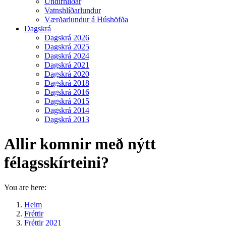
Undirhlíðar
Vatnshlíðarlundur
Værðarlundur á Húshöfða
Dagskrá
Dagskrá 2026
Dagskrá 2025
Dagskrá 2024
Dagskrá 2021
Dagskrá 2020
Dagskrá 2018
Dagskrá 2016
Dagskrá 2015
Dagskrá 2014
Dagskrá 2013
Allir komnir með nýtt
félagsskírteini?
You are here:
Heim
Fréttir
Fréttir 2021