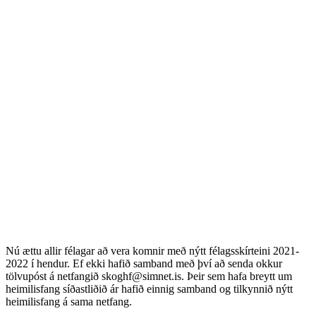
Nú ættu allir félagar að vera komnir með nýtt félagsskírteini 2021-
2022 í hendur. Ef ekki hafið samband með því að senda okkur
tölvupóst á netfangið skoghf@simnet.is. Þeir sem hafa breytt um
heimilisfang síðastliðið ár hafið einnig samband og tilkynnið nýtt
heimilisfang á sama netfang.