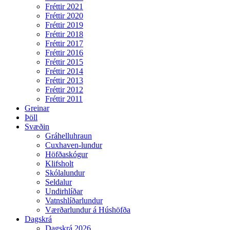
Fréttir 2021
Fréttir 2020
Fréttir 2019
Fréttir 2018
Fréttir 2017
Fréttir 2016
Fréttir 2015
Fréttir 2014
Fréttir 2013
Fréttir 2012
Fréttir 2011
Greinar
Þöll
Svæðin
Gráhelluhraun
Cuxhaven-lundur
Höfðaskógur
Klifsholt
Skólalundur
Seldalur
Undirhlíðar
Vatnshlíðarlundur
Værðarlundur á Húshöfða
Dagskrá
Dagskrá 2026