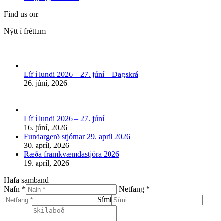
Find us on:
Facebook
Nýtt í fréttum
page
opens
in
new
Líf í lundi 2026 – 27. júní – Dagskrá
window
26. júní, 2026
Líf í lundi 2026 – 27. júní
16. júní, 2026
Fundargerð stjórnar 29. apríl 2026
30. apríl, 2026
Ræða framkvæmdastjóra 2026
19. apríl, 2026
Hafa samband
Nafn *
Netfang *
Sími