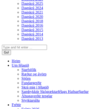
Dagskrá 2025
Dagskrá 2024
Dagskrá 2021
Dagskrá 2020
Dagskrá 2018
Dagskrá 2016
Dagskrá 2015
Dagskrá 2014
Dagskrá 2013
Search:
Heim
Um félagið
Starfsfólk
Ræður og ávörp
Stjórn
Fundargerðir
Skrá mig í félagið
Samþykktir Skógræktarfélags Hafnarfjarðar
Áhugaverðir tenglar
Styrktarsíða
Fréttir