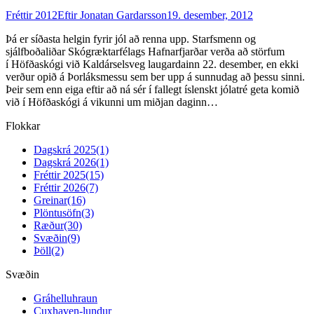
Fréttir 2012
Eftir
Jonatan Gardarsson
19. desember, 2012
Þá er síðasta helgin fyrir jól að renna upp. Starfsmenn og
sjálfboðaliðar Skógræktarfélags Hafnarfjarðar verða að störfum
í Höfðaskógi við Kaldárselsveg laugardainn 22. desember, en ekki
verður opið á Þorláksmessu sem ber upp á sunnudag að þessu sinni.
Þeir sem enn eiga eftir að ná sér í fallegt íslenskt jólatré geta komið
við í Höfðaskógi á vikunni um miðjan daginn…
Flokkar
Dagskrá 2025
(1)
Dagskrá 2026
(1)
Fréttir 2025
(15)
Fréttir 2026
(7)
Greinar
(16)
Plöntusöfn
(3)
Ræður
(30)
Svæðin
(9)
Þöll
(2)
Svæðin
Gráhelluhraun
Cuxhaven-lundur