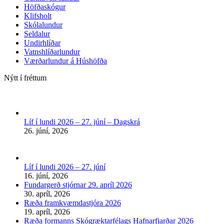
Höfðaskógur
Klifsholt
Skólalundur
Seldalur
Undirhlíðar
Vatnshlíðarlundur
Værðarlundur á Húshöfða
Nýtt í fréttum
Líf í lundi 2026 – 27. júní – Dagskrá
26. júní, 2026
Líf í lundi 2026 – 27. júní
16. júní, 2026
Fundargerð stjórnar 29. apríl 2026
30. apríl, 2026
Ræða framkvæmdastjóra 2026
19. apríl, 2026
Ræða formanns Skógræktarfélags Hafnarfjarðar 2026