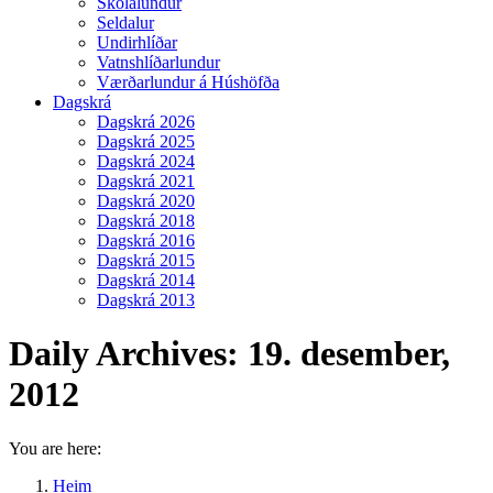
Skólalundur
Seldalur
Undirhlíðar
Vatnshlíðarlundur
Værðarlundur á Húshöfða
Dagskrá
Dagskrá 2026
Dagskrá 2025
Dagskrá 2024
Dagskrá 2021
Dagskrá 2020
Dagskrá 2018
Dagskrá 2016
Dagskrá 2015
Dagskrá 2014
Dagskrá 2013
Daily Archives:
19. desember,
2012
You are here:
Heim