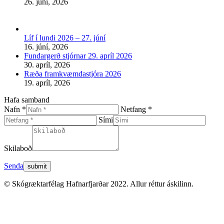
26. júní, 2026
Líf í lundi 2026 – 27. júní
16. júní, 2026
Fundargerð stjórnar 29. apríl 2026
30. apríl, 2026
Ræða framkvæmdastjóra 2026
19. apríl, 2026
Hafa samband
Nafn *
Netfang *
Sími
Skilaboð
Senda
© Skógræktarfélag Hafnarfjarðar 2022. Allur réttur áskilinn.
t
T