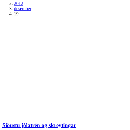
2012
desember
19
Síðustu jólatrén og skreytingar