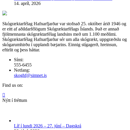
14. apríl, 2026
Skógræktarfélag Hafnarfjarðar var stofnað 25. október árið 1946 og
er eitt af aðildarfélögum Skógræktarfélags Íslands. Það er annað
fjölmennasta skógræktarfélag landsins með um 1.100 meðlimi.
Skógræktarfélag Hafnarfjarðar sér um alla skógrækt, uppgræðslu og
skógarumhirðu í upplandi bæjarins. Einnig stígagerð, hreinsun,
eftirlit og þess háttar.
Sími:
555-6455
Netfang:
skoghf@simnet.is
Find us on:
Facebook
page
Nýtt í fréttum
opens
in
new
window
Líf í lundi 2026 – 27. júní – Dagskrá