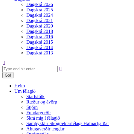
Dagskrá 2026
Dagskrá 2025
Dagskrá 2024
Dagskrá 2021
Dagskrá 2020
Dagskrá 2018
Dagskrá 2016
Dagskrá 2015
Dagskrá 2014
Dagskrá 2013
Search:
Heim
Um félagið
Starfsfólk
Ræður og ávörp
Stjórn
Fundargerðir
Skrá mig í félagið
Samþykktir Skógræktarfélags Hafnarfjarðar
Áhugaverðir tenglar