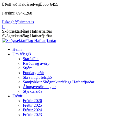
Skip
Þöll við Kaldárselveg
555-6455
to
Farsími: 894-1268
content
skoghf@simnet.is
Facebook
page
Skógræktarfélag Hafnarfjarðar
opens
Skógræktarfélag Hafnarfjarðar
in
new
Heim
window
Um félagið
Starfsfólk
Ræður og ávörp
Stjórn
Fundargerðir
Skrá mig í félagið
Samþykktir Skógræktarfélags Hafnarfjarðar
Áhugaverðir tenglar
Styrktarsíða
Fréttir
Fréttir 2026
Fréttir 2025
Fréttir 2024
Fréttir 2023