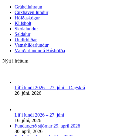
Gráhelluhraun
Cuxhaven-lundur
Höfðaskógur
Klifsholt
Skólalundur
Seldalur
Undirhlíðar
Vatnshlíðarlundur
Værðarlundur á Húshöfða
Nýtt í fréttum
Líf í lundi 2026 – 27. júní – Dagskrá
26. júní, 2026
Líf í lundi 2026 – 27. júní
16. júní, 2026
Fundargerð stjórnar 29. apríl 2026
30. apríl, 2026