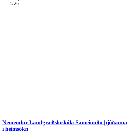
26
Nemendur Landgræðsluskóla Sameinuðu þjóðanna
í heimsókn