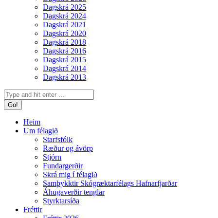
Dagskrá 2025
Dagskrá 2024
Dagskrá 2021
Dagskrá 2020
Dagskrá 2018
Dagskrá 2016
Dagskrá 2015
Dagskrá 2014
Dagskrá 2013
Search:
Heim
Um félagið
Starfsfólk
Ræður og ávörp
Stjórn
Fundargerðir
Skrá mig í félagið
Samþykktir Skógræktarfélags Hafnarfjarðar
Áhugaverðir tenglar
Styrktarsíða
Fréttir