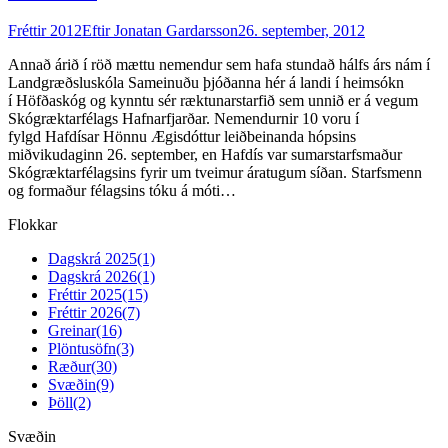
Fréttir 2012
Eftir
Jonatan Gardarsson
26. september, 2012
Annað árið í röð mættu nemendur sem hafa stundað hálfs árs nám í
Landgræðsluskóla Sameinuðu þjóðanna hér á landi í heimsókn
í Höfðaskóg og kynntu sér ræktunarstarfið sem unnið er á vegum
Skógræktarfélags Hafnarfjarðar. Nemendurnir 10 voru í
fylgd Hafdísar Hönnu Ægisdóttur leiðbeinanda hópsins
miðvikudaginn 26. september, en Hafdís var sumarstarfsmaður
Skógræktarfélagsins fyrir um tveimur áratugum síðan. Starfsmenn
og formaður félagsins tóku á móti…
Flokkar
Dagskrá 2025
(1)
Dagskrá 2026
(1)
Fréttir 2025
(15)
Fréttir 2026
(7)
Greinar
(16)
Plöntusöfn
(3)
Ræður
(30)
Svæðin
(9)
Þöll
(2)
Svæðin