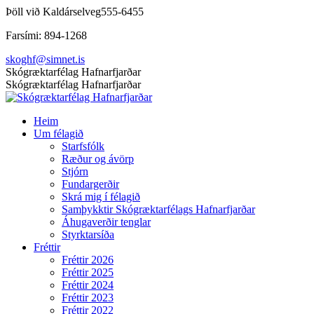
Skip
Þöll við Kaldárselveg
555-6455
to
Farsími: 894-1268
content
skoghf@simnet.is
Facebook
Skógræktarfélag Hafnarfjarðar
page
Skógræktarfélag Hafnarfjarðar
opens
in
Heim
new
Um félagið
window
Starfsfólk
Ræður og ávörp
Stjórn
Fundargerðir
Skrá mig í félagið
Samþykktir Skógræktarfélags Hafnarfjarðar
Áhugaverðir tenglar
Styrktarsíða
Fréttir
Fréttir 2026
Fréttir 2025
Fréttir 2024
Fréttir 2023
Fréttir 2022