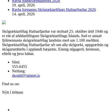
Ræða framkvæmdastjóra 2026
19. apríl, 2026
Ræða formanns Skógræktarfélags Hafnarfjarðar 2026
14. apríl, 2026
Skógræktarfélag Hafnarfjarðar var stofnað 25. október árið 1946 og
er eitt af aðildarfélögum Skógræktarfélags Íslands. Það er annað
fjölmennasta skógræktarfélag landsins með um 1.100 meðlimi.
Skógræktarfélag Hafnarfjarðar sér um alla skógrækt, uppgræðslu og
skógarumhirðu í upplandi bæjarins. Einnig stígagerð, hreinsun,
eftirlit og þess háttar.
Sími:
555-6455
Netfang:
skoghf@simnet.is
Find us on:
Facebook
Nýtt í fréttum
page
opens
in
new