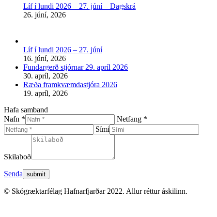
Líf í lundi 2026 – 27. júní – Dagskrá
window
26. júní, 2026
Líf í lundi 2026 – 27. júní
16. júní, 2026
Fundargerð stjórnar 29. apríl 2026
30. apríl, 2026
Ræða framkvæmdastjóra 2026
19. apríl, 2026
Hafa samband
Nafn *
Netfang *
Sími
Skilaboð
Senda
© Skógræktarfélag Hafnarfjarðar 2022. Allur réttur áskilinn.
t