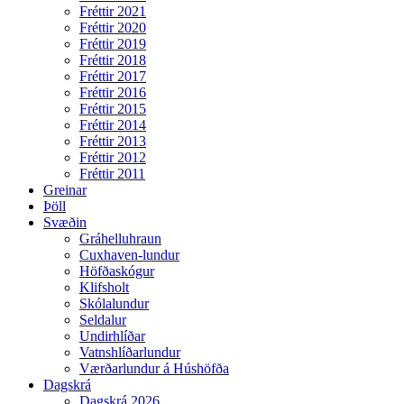
Fréttir 2021
Fréttir 2020
Fréttir 2019
Fréttir 2018
Fréttir 2017
Fréttir 2016
Fréttir 2015
Fréttir 2014
Fréttir 2013
Fréttir 2012
Fréttir 2011
Greinar
Þöll
Svæðin
Gráhelluhraun
Cuxhaven-lundur
Höfðaskógur
Klifsholt
Skólalundur
Seldalur
Undirhlíðar
Vatnshlíðarlundur
Værðarlundur á Húshöfða
Dagskrá
Dagskrá 2026