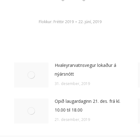
Flokkur:
Fréttir 2019
22. júní, 2019
Hvaleyrarvatnsvegur lokaður á
nýársnótt
31. desember, 2019
Opið laugardaginn 21. des. frá kl.
10.00 til 18.00
21. desember, 2019