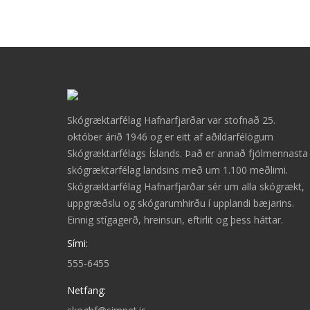
Skógræktarfélag Hafnarfjarðar var stofnað 25.
október árið 1946 og er eitt af aðildarfélögum
Skógræktarfélags Íslands. Það er annað fjölmennasta
skógræktarfélag landsins með um 1.100 meðlimi.
Skógræktarfélag Hafnarfjarðar sér um alla skógrækt,
uppgræðslu og skógarumhirðu í upplandi bæjarins.
Einnig stígagerð, hreinsun, eftirlit og þess háttar.
Sími:
555-6455
Netfang: