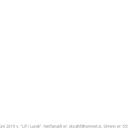
júní 2019 v. "Líf í Lundi". Netfangið er: skoghf@simnet.is. Síminn er: 5