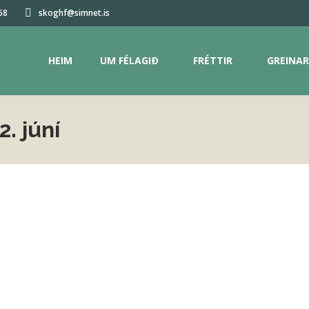
68
skoghf@simnet.is
HEIM
UM FÉLAGIÐ
FRÉTTIR
GREINAR
. júní