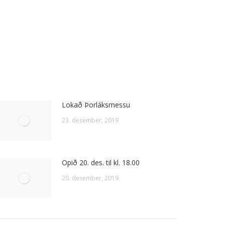
Lokað Þorláksmessu
23. desember, 2019
Opið 20. des. til kl. 18.00
20. desember, 2019