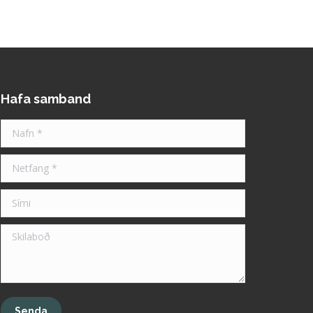
Hafa samband
Nafn *
Netfang *
Sími
Skilaboð
Senda