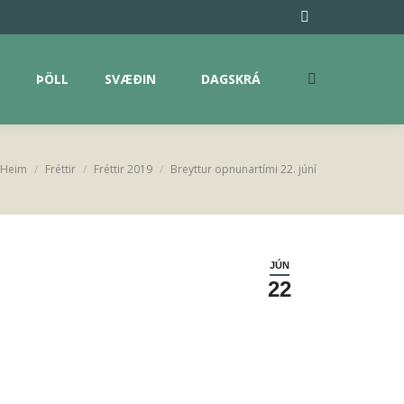
Facebook
page
opens
ÞÖLL
SVÆÐIN
DAGSKRÁ
Search:
in
new
window
Heim
Fréttir
Fréttir 2019
Breyttur opnunartími 22. júní
You are here:
JÚN
22