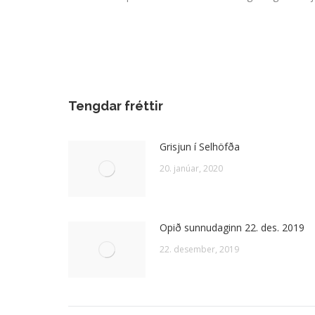
Tengdar fréttir
Grisjun í Selhöfða
20. janúar, 2020
Opið sunnudaginn 22. des. 2019
22. desember, 2019