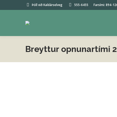
Þöll við Kaldárselveg
555-6455
Farsími: 894-12
Breyttur opnunartími 22