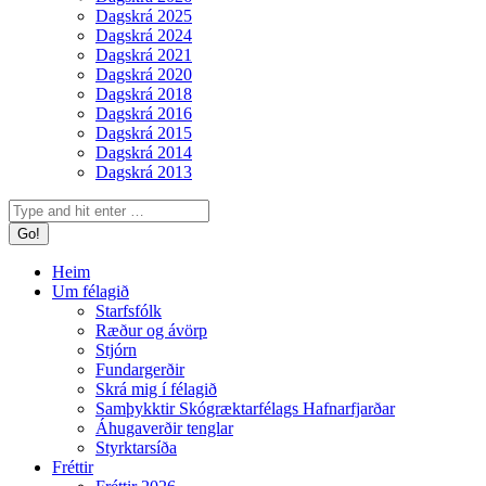
Dagskrá 2025
Dagskrá 2024
Dagskrá 2021
Dagskrá 2020
Dagskrá 2018
Dagskrá 2016
Dagskrá 2015
Dagskrá 2014
Dagskrá 2013
Search:
Heim
Um félagið
Starfsfólk
Ræður og ávörp
Stjórn
Fundargerðir
Skrá mig í félagið
Samþykktir Skógræktarfélags Hafnarfjarðar
Áhugaverðir tenglar
Styrktarsíða
Fréttir