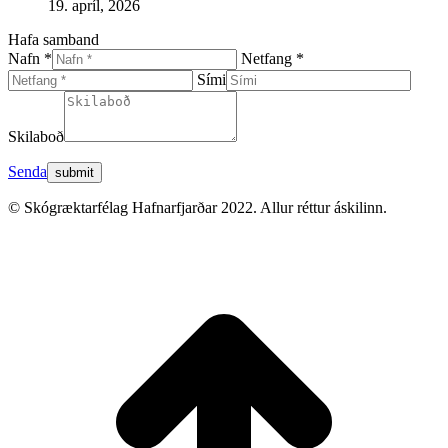
19. apríl, 2026
Hafa samband
Nafn *
Netfang *
Sími
Skilaboð
Senda
© Skógræktarfélag Hafnarfjarðar 2022. Allur réttur áskilinn.
t
T