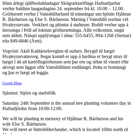
Hinn árlegi sjálfboðaliðadagur Skógræktarfélags Hafnarfjarðar
verður haldinn laugardaginn 24. september frá kl. 10.00 – 12.00.
Gróðursett verður í Vatnshlíðarlund til minningar um hjónin Hjálmar
R. Bárðarson og Else S. Bárðarson. Mæting í Vatnshlíð norðan við
Hvaleyrarvatn. Verkfæri og plöntur á staðnum. Boðið verður upp á
hressingu í Þöll að lokinni gróðursetningu. Allir velkomnir, ungir
sem aldnir. Nánari upplýsingar í síma: 555-6455, 894-1268 (Steinar)
eða 849-6846 (Árni).
Vegvísir: Akið Kaldárselsveginn til suðurs. Beygið til hægri
Hvaleyrarvatnsveg. Þegar komið er upp á hæðina er beygt strax til
hægri í átt að kartöflugörðunum sem þar eru og síðan til vinstri eftir
akvegi sem liggur eftir Vatnshlíðinni endilangri. Þetta er botnlangi
og þar er hægt að leggja.
Google Maps
Sjáumst: Stjórn og starfsfólk
Saturday 24th September is the annual tree planting volunteer day in
Hafnafjördur from 10:00-12:00.
We will be planting in memory of Hjálmar R. Bárðarson and his
wife Else S. Bárðarson.
We will meet at
Vatnshlíðarlundur
, which is located 100m north of