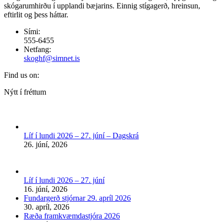
skógarumhirðu í upplandi bæjarins. Einnig stígagerð, hreinsun,
eftirlit og þess háttar.
Sími:
555-6455
Netfang:
skoghf@simnet.is
Find us on:
Facebook
Nýtt í fréttum
page
opens
in
new
Líf í lundi 2026 – 27. júní – Dagskrá
window
26. júní, 2026
Líf í lundi 2026 – 27. júní
16. júní, 2026
Fundargerð stjórnar 29. apríl 2026
30. apríl, 2026
Ræða framkvæmdastjóra 2026