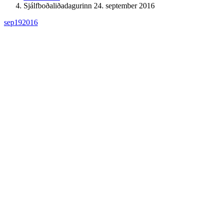
Sjálfboðaliðadagurinn 24. september 2016
sep
19
2016