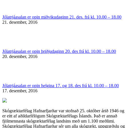
Jólatrjáasalan er opin miðvikudaginn 21. des. frá kl. 10.00 – 18.00
21. desember, 2016
Jólatrjáasalan er opin þriðjudaginn 20. des frá kl. 10.00 – 18.00
20. desember, 2016
Jólatrjáasalan er opin helgina 17. og 18. des frá kl. 10.00 – 18.00
17. desember, 2016
Skógræktarfélag Hafnarfjarðar var stofnað 25. október árið 1946 og
er eitt af aðildarfélögum Skógræktarfélags Íslands. Það er annað
fjölmennasta skógræktarfélag landsins með um 1.100 meðlimi.
Skógræktarfélag Hafnarfjarðar sér um alla skógrækt, uppgræðslu og