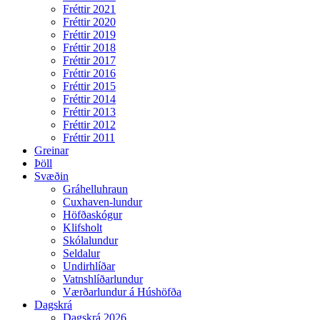
Fréttir 2021
Fréttir 2020
Fréttir 2019
Fréttir 2018
Fréttir 2017
Fréttir 2016
Fréttir 2015
Fréttir 2014
Fréttir 2013
Fréttir 2012
Fréttir 2011
Greinar
Þöll
Svæðin
Gráhelluhraun
Cuxhaven-lundur
Höfðaskógur
Klifsholt
Skólalundur
Seldalur
Undirhlíðar
Vatnshlíðarlundur
Værðarlundur á Húshöfða
Dagskrá
Dagskrá 2026