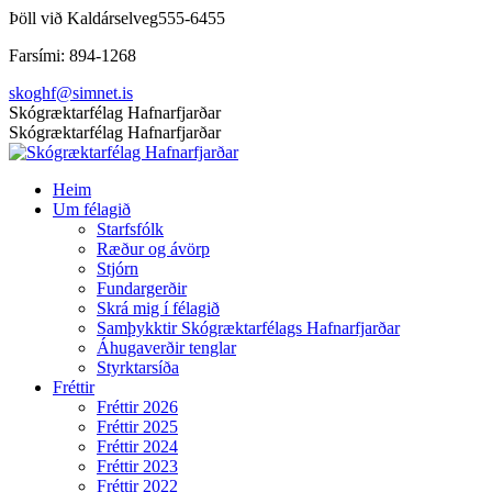
Skip
Þöll við Kaldárselveg
555-6455
to
Farsími: 894-1268
content
skoghf@simnet.is
Facebook
Skógræktarfélag Hafnarfjarðar
page
Skógræktarfélag Hafnarfjarðar
opens
in
Heim
new
Um félagið
window
Starfsfólk
Ræður og ávörp
Stjórn
Fundargerðir
Skrá mig í félagið
Samþykktir Skógræktarfélags Hafnarfjarðar
Áhugaverðir tenglar
Styrktarsíða
Fréttir
Fréttir 2026
Fréttir 2025
Fréttir 2024
Fréttir 2023
Fréttir 2022