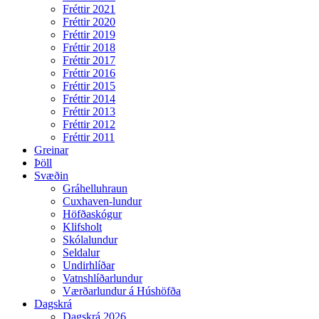
Fréttir 2021
Fréttir 2020
Fréttir 2019
Fréttir 2018
Fréttir 2017
Fréttir 2016
Fréttir 2015
Fréttir 2014
Fréttir 2013
Fréttir 2012
Fréttir 2011
Greinar
Þöll
Svæðin
Gráhelluhraun
Cuxhaven-lundur
Höfðaskógur
Klifsholt
Skólalundur
Seldalur
Undirhlíðar
Vatnshlíðarlundur
Værðarlundur á Húshöfða
Dagskrá
Dagskrá 2026