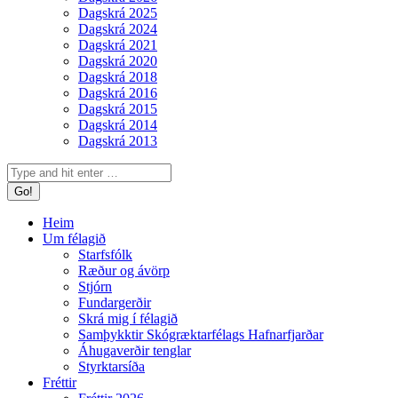
Dagskrá 2025
Dagskrá 2024
Dagskrá 2021
Dagskrá 2020
Dagskrá 2018
Dagskrá 2016
Dagskrá 2015
Dagskrá 2014
Dagskrá 2013
Search:
Heim
Um félagið
Starfsfólk
Ræður og ávörp
Stjórn
Fundargerðir
Skrá mig í félagið
Samþykktir Skógræktarfélags Hafnarfjarðar
Áhugaverðir tenglar
Styrktarsíða
Fréttir