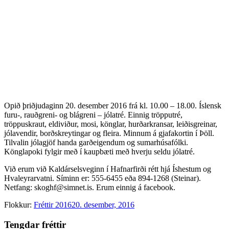
Opið þriðjudaginn 20. desember 2016 frá kl. 10.00 – 18.00. Íslensk
furu-, rauðgreni- og blágreni – jólatré. Einnig tröpputré,
tröppuskraut, eldiviður, mosi, könglar, hurðarkransar, leiðisgreinar,
jólavendir, borðskreytingar og fleira. Minnum á gjafakortin í Þöll.
Tilvalin jólagjöf handa garðeigendum og sumarhúsafólki.
Könglapoki fylgir með í kaupbæti með hverju seldu jólatré.
Við erum við Kaldárselsveginn í Hafnarfirði rétt hjá Íshestum og
Hvaleyrarvatni. Síminn er: 555-6455 eða 894-1268 (Steinar).
Netfang: skoghf@simnet.is. Erum einnig á facebook.
Flokkur:
Fréttir 2016
20. desember, 2016
Tengdar fréttir