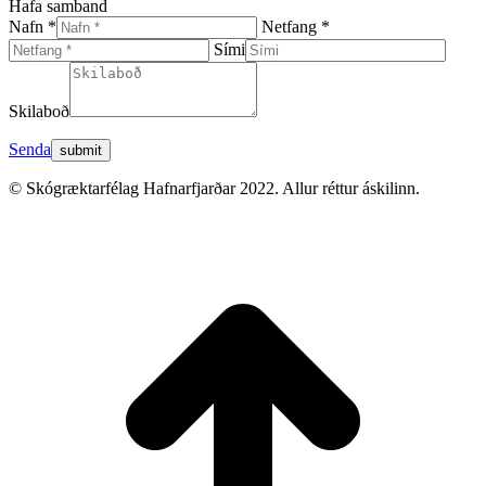
Hafa samband
Nafn *
Netfang *
Sími
Skilaboð
Senda
© Skógræktarfélag Hafnarfjarðar 2022. Allur réttur áskilinn.
t
T