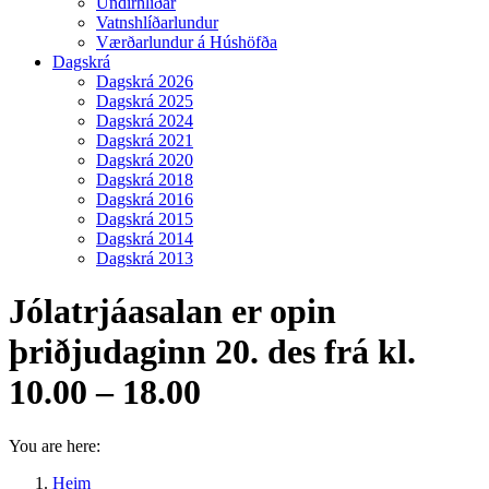
Undirhlíðar
Vatnshlíðarlundur
Værðarlundur á Húshöfða
Dagskrá
Dagskrá 2026
Dagskrá 2025
Dagskrá 2024
Dagskrá 2021
Dagskrá 2020
Dagskrá 2018
Dagskrá 2016
Dagskrá 2015
Dagskrá 2014
Dagskrá 2013
Jólatrjáasalan er opin
þriðjudaginn 20. des frá kl.
10.00 – 18.00
You are here:
Heim