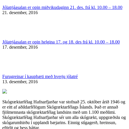
Jólatrjáasalan er opin miðvikudaginn 21. des. frá kl. 10.00 – 18.00
21. desember, 2016
Jólatrjáasalan er opin helgina 17. og 18. des frá kl. 10.00 – 18.00
17. desember, 2016
Furugreinar í kaupbæti með hverju jólatré
13. desember, 2016
Skógræktarfélag Hafnarfjarðar var stofnað 25. október árið 1946 og
er eitt af aðildarfélögum Skógræktarfélags Íslands. Það er annað
fjölmennasta skógræktarfélag landsins með um 1.100 meðlimi.
Skógræktarfélag Hafnarfjarðar sér um alla skógrækt, uppgræðslu og
skógarumhirðu í upplandi bæjarins. Einnig stígagerð, hreinsun,
eftirlit og þess háttar.