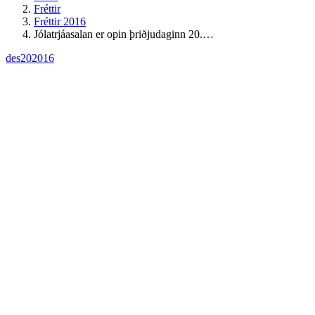
Fréttir
Fréttir 2016
Jólatrjáasalan er opin þriðjudaginn 20.…
des
20
2016