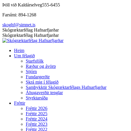
Skip
Þöll við Kaldárselveg
555-6455
to
Farsími: 894-1268
content
skoghf@simnet.is
Facebook
Skógræktarfélag Hafnarfjarðar
page
Skógræktarfélag Hafnarfjarðar
opens
in
Heim
new
Um félagið
window
Starfsfólk
Ræður og ávörp
Stjórn
Fundargerðir
Skrá mig í félagið
Samþykktir Skógræktarfélags Hafnarfjarðar
Áhugaverðir tenglar
Styrktarsíða
Fréttir
Fréttir 2026
Fréttir 2025
Fréttir 2024
Fréttir 2023
Fréttir 2022