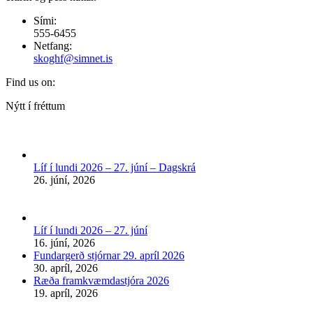
Sími:
555-6455
Netfang:
skoghf@simnet.is
Find us on:
Facebook
Nýtt í fréttum
page
opens
in
new
Líf í lundi 2026 – 27. júní – Dagskrá
window
26. júní, 2026
Líf í lundi 2026 – 27. júní
16. júní, 2026
Fundargerð stjórnar 29. apríl 2026
30. apríl, 2026
Ræða framkvæmdastjóra 2026
19. apríl, 2026