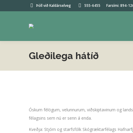
Þöll við Kaldárselveg
555-6455
Farsími: 894-12
Gleðilega hátíð
Óskum félögum, velunnurum, viðskiptavinum og landsm
félagsins sem nú er senn á enda.
Kveðja: Stjórn og starfsfólk Skógræktarfélags Hafnarfj