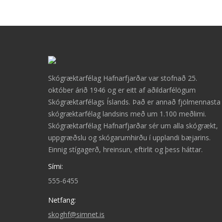
Skógræktarfélag Hafnarfjarðar var stofnað 25.
október árið 1946 og er eitt af aðildarfélögum
Skógræktarfélags Íslands. Það er annað fjölmennasta
skógræktarfélag landsins með um 1.100 meðlimi.
Skógræktarfélag Hafnarfjarðar sér um alla skógrækt,
uppgræðslu og skógarumhirðu í upplandi bæjarins.
Einnig stígagerð, hreinsun, eftirlit og þess háttar.
Sími:
555-6455
Netfang:
skoghf@simnet.is