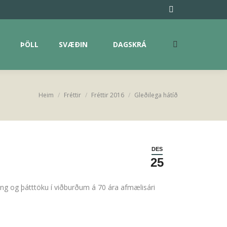
ÞÖLL
SVÆÐIN
DAGSKRÁ
Facebook
Search:
page
opens
ÞÖLL
SVÆÐIN
DAGSKRÁ
Search:
in
new
window
Heim
Fréttir
Fréttir 2016
Gleðilega hátíð
You are here:
DES
25
ng og þátttöku í viðburðum á 70 ára afmælisári