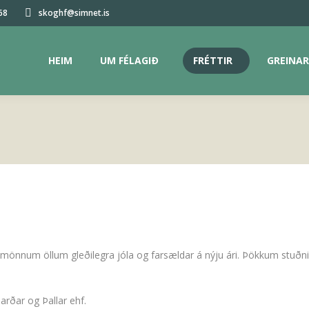
68
skoghf@simnet.is
HEIM
UM FÉLAGIÐ
FRÉTTIR
GREINAR
HEIM
UM FÉLAGIÐ
FRÉTTIR
GREINAR
önnum öllum gleðilegra jóla og farsældar á nýju ári. Þökkum stuðni
arðar og Þallar ehf.