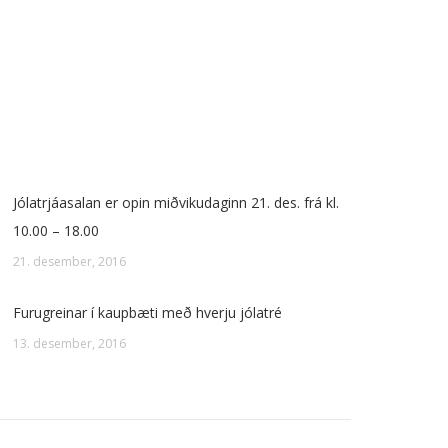
Jólatrjáasalan er opin miðvikudaginn 21. des. frá kl.
10.00 – 18.00
21. desember, 2016
Furugreinar í kaupbæti með hverju jólatré
13. desember, 2016