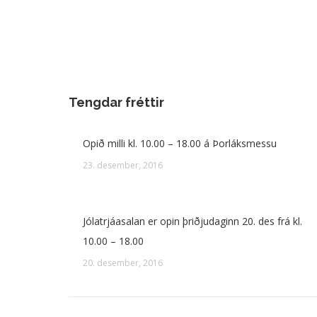
Tengdar fréttir
Opið milli kl. 10.00 – 18.00 á Þorláksmessu
23. desember, 2016
Jólatrjáasalan er opin þriðjudaginn 20. des frá kl.
10.00 – 18.00
20. desember, 2016