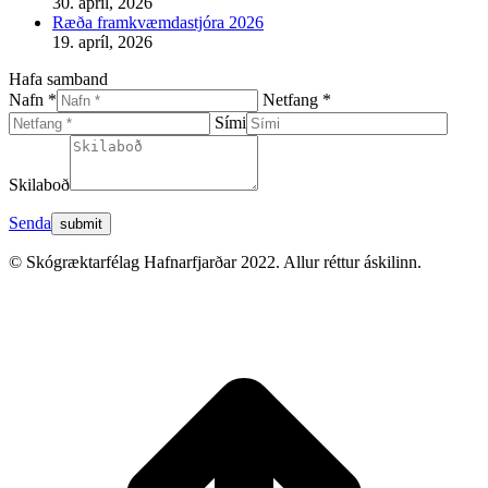
30. apríl, 2026
Ræða framkvæmdastjóra 2026
19. apríl, 2026
Hafa samband
Nafn *
Netfang *
Sími
Skilaboð
Senda
© Skógræktarfélag Hafnarfjarðar 2022. Allur réttur áskilinn.
t
T