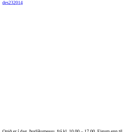
des
23
2014
Opið er í dag, Þorláksmessu, frá kl. 10.00 – 17.00. Eigum enn til