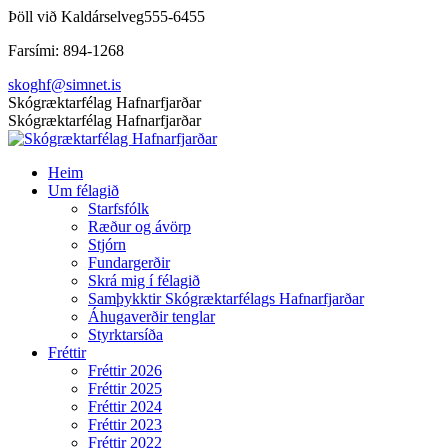
Skip
Þöll við Kaldárselveg
555-6455
to
Farsími: 894-1268
content
skoghf@simnet.is
Facebook
Skógræktarfélag Hafnarfjarðar
page
Skógræktarfélag Hafnarfjarðar
opens
in
Heim
new
Um félagið
window
Starfsfólk
Ræður og ávörp
Stjórn
Fundargerðir
Skrá mig í félagið
Samþykktir Skógræktarfélags Hafnarfjarðar
Áhugaverðir tenglar
Styrktarsíða
Fréttir
Fréttir 2026
Fréttir 2025
Fréttir 2024
Fréttir 2023
Fréttir 2022