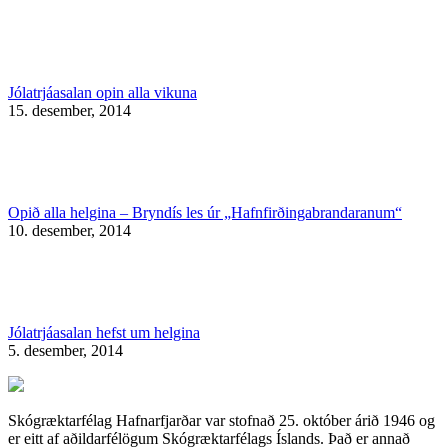
Jólatrjáasalan opin alla vikuna
15. desember, 2014
Opið alla helgina – Bryndís les úr „Hafnfirðingabrandaranum“
10. desember, 2014
Jólatrjáasalan hefst um helgina
5. desember, 2014
Skógræktarfélag Hafnarfjarðar var stofnað 25. október árið 1946 og
er eitt af aðildarfélögum Skógræktarfélags Íslands. Það er annað