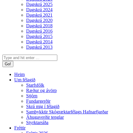
Dagskrá 2025
Dagskrá 2024
Dagskrá 2021
Dagskrá 2020
Dagskrá 2018
Dagskrá 2016
Dagskrá 2015
Dagskrá 2014
Dagskrá 2013
Search:
Heim
Um félagið
Starfsfólk
Ræður og ávörp
Stjórn
Fundargerðir
Skrá mig í félagið
Samþykktir Skógræktarfélags Hafnarfjarðar
Áhugaverðir tenglar
Styrktarsíða
Fréttir