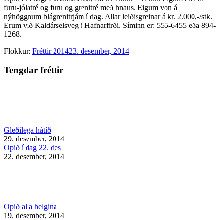
furu-jólatré og furu og grenitré með hnaus. Eigum von á
nýhöggnum blágrenitrjám í dag. Allar leiðisgreinar á kr. 2.000,-/stk.
Erum við Kaldárselsveg í Hafnarfirði. Síminn er: 555-6455 eða 894-
1268.
Flokkur:
Fréttir 2014
23. desember, 2014
Tengdar fréttir
Gleðilega hátíð
29. desember, 2014
Opið í dag 22. des
22. desember, 2014
Opið alla helgina
19. desember, 2014