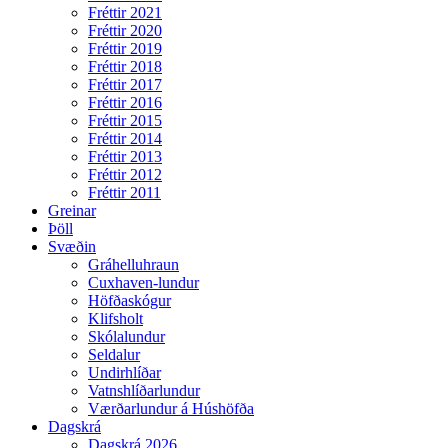
Fréttir 2021
Fréttir 2020
Fréttir 2019
Fréttir 2018
Fréttir 2017
Fréttir 2016
Fréttir 2015
Fréttir 2014
Fréttir 2013
Fréttir 2012
Fréttir 2011
Greinar
Þöll
Svæðin
Gráhelluhraun
Cuxhaven-lundur
Höfðaskógur
Klifsholt
Skólalundur
Seldalur
Undirhlíðar
Vatnshlíðarlundur
Værðarlundur á Húshöfða
Dagskrá
Dagskrá 2026