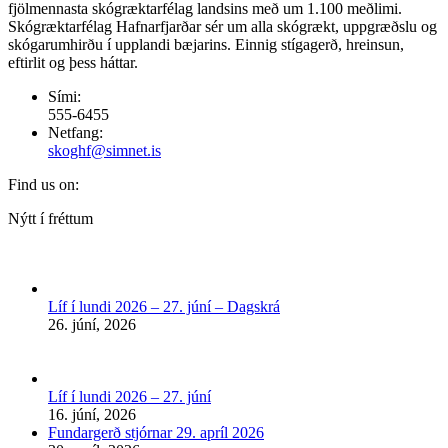
fjölmennasta skógræktarfélag landsins með um 1.100 meðlimi.
Skógræktarfélag Hafnarfjarðar sér um alla skógrækt, uppgræðslu og
skógarumhirðu í upplandi bæjarins. Einnig stígagerð, hreinsun,
eftirlit og þess háttar.
Sími:
555-6455
Netfang:
skoghf@simnet.is
Find us on:
Facebook
Nýtt í fréttum
page
opens
in
new
Líf í lundi 2026 – 27. júní – Dagskrá
window
26. júní, 2026
Líf í lundi 2026 – 27. júní
16. júní, 2026
Fundargerð stjórnar 29. apríl 2026