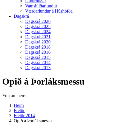
Undirhlíðar
Vatnshlíðarlundur
Værðarlundur á Húshöfða
Dagskrá
Dagskrá 2026
Dagskrá 2025
Dagskrá 2024
Dagskrá 2021
Dagskrá 2020
Dagskrá 2018
Dagskrá 2016
Dagskrá 2015
Dagskrá 2014
Dagskrá 2013
Opið á Þorláksmessu
You are here:
Heim
Fréttir
Fréttir 2014
Opið á Þorláksmessu