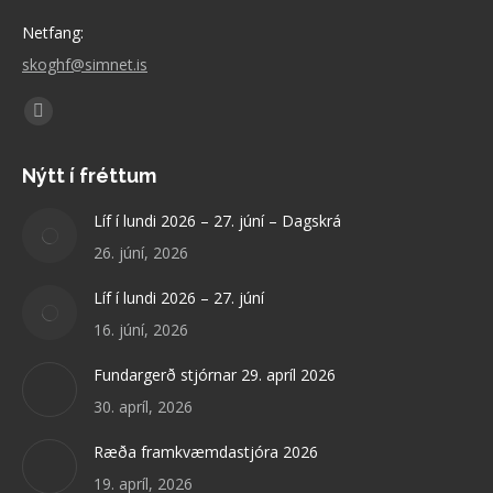
Netfang:
skoghf@simnet.is
Find us on:
Facebook
page
Nýtt í fréttum
opens
in
Líf í lundi 2026 – 27. júní – Dagskrá
new
26. júní, 2026
window
Líf í lundi 2026 – 27. júní
16. júní, 2026
Fundargerð stjórnar 29. apríl 2026
30. apríl, 2026
Ræða framkvæmdastjóra 2026
19. apríl, 2026