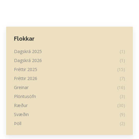
Flokkar
Dagskrá 2025
(1)
Dagskrá 2026
(1)
Fréttir 2025
(15)
Fréttir 2026
(7)
Greinar
(16)
Plöntusöfn
(3)
Ræður
(30)
Svæðin
(9)
Þöll
(2)