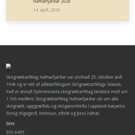
Hafnarfjarðar 2026
14. apríl, 2026
Skógræktarfélag Hafnarfjarðar var stofnað 25. október árið
1946 og er eitt af aðildarfélögum Skógræktarfélags Íslands.
Það er annað fjölmennasta skógræktarfélag landsins með um
1.100 meðlimi. Skógræktarfélag Hafnarfjarðar sér um alla
skógrækt, uppgræðslu og skógarumhirðu í upplandi bæjarins.
Einnig stígagerð, hreinsun, eftirlit og þess háttar.
Sími:
555-6455