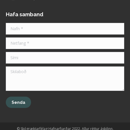
Hafa samband
Nafn *
Netfang *
Sími
Skilaboð
Senda
© Skógræktarfélag Hafnarfjarðar 2022. Allur réttur áskilinn.