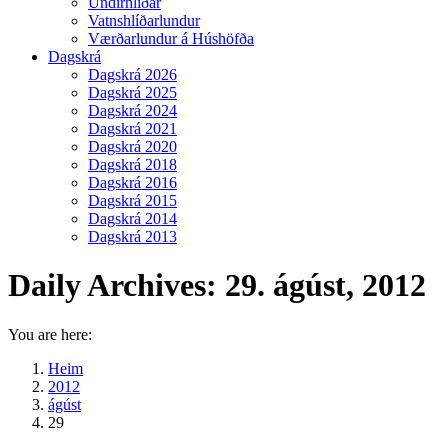
Undirhlíðar
Vatnshlíðarlundur
Værðarlundur á Húshöfða
Dagskrá
Dagskrá 2026
Dagskrá 2025
Dagskrá 2024
Dagskrá 2021
Dagskrá 2020
Dagskrá 2018
Dagskrá 2016
Dagskrá 2015
Dagskrá 2014
Dagskrá 2013
Daily Archives:
29. ágúst, 2012
You are here:
Heim
2012
ágúst
29