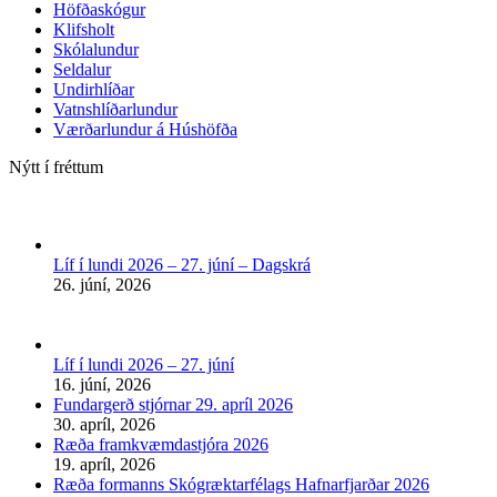
Höfðaskógur
Klifsholt
Skólalundur
Seldalur
Undirhlíðar
Vatnshlíðarlundur
Værðarlundur á Húshöfða
Nýtt í fréttum
Líf í lundi 2026 – 27. júní – Dagskrá
26. júní, 2026
Líf í lundi 2026 – 27. júní
16. júní, 2026
Fundargerð stjórnar 29. apríl 2026
30. apríl, 2026
Ræða framkvæmdastjóra 2026
19. apríl, 2026
Ræða formanns Skógræktarfélags Hafnarfjarðar 2026