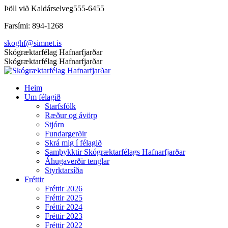
Skip
Þöll við Kaldárselveg
555-6455
to
Farsími: 894-1268
content
skoghf@simnet.is
Facebook
Skógræktarfélag Hafnarfjarðar
page
Skógræktarfélag Hafnarfjarðar
opens
in
Heim
new
Um félagið
window
Starfsfólk
Ræður og ávörp
Stjórn
Fundargerðir
Skrá mig í félagið
Samþykktir Skógræktarfélags Hafnarfjarðar
Áhugaverðir tenglar
Styrktarsíða
Fréttir
Fréttir 2026
Fréttir 2025
Fréttir 2024
Fréttir 2023
Fréttir 2022