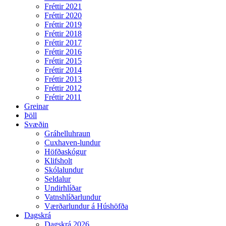
Fréttir 2021
Fréttir 2020
Fréttir 2019
Fréttir 2018
Fréttir 2017
Fréttir 2016
Fréttir 2015
Fréttir 2014
Fréttir 2013
Fréttir 2012
Fréttir 2011
Greinar
Þöll
Svæðin
Gráhelluhraun
Cuxhaven-lundur
Höfðaskógur
Klifsholt
Skólalundur
Seldalur
Undirhlíðar
Vatnshlíðarlundur
Værðarlundur á Húshöfða
Dagskrá
Dagskrá 2026