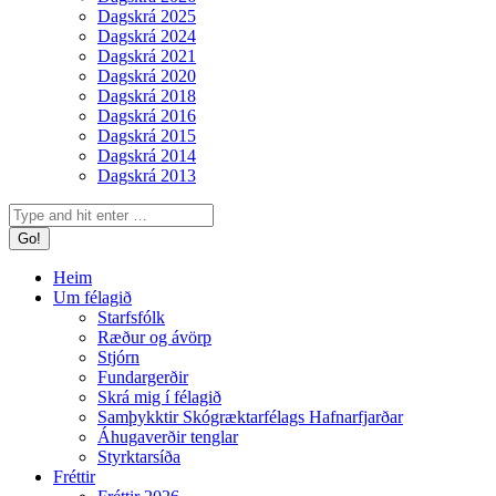
Dagskrá 2025
Dagskrá 2024
Dagskrá 2021
Dagskrá 2020
Dagskrá 2018
Dagskrá 2016
Dagskrá 2015
Dagskrá 2014
Dagskrá 2013
Search:
Heim
Um félagið
Starfsfólk
Ræður og ávörp
Stjórn
Fundargerðir
Skrá mig í félagið
Samþykktir Skógræktarfélags Hafnarfjarðar
Áhugaverðir tenglar
Styrktarsíða
Fréttir