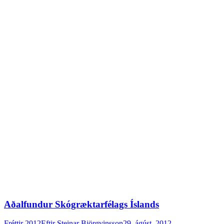
Aðalfundur Skógræktarfélags Íslands
Fréttir 2012
Eftir
Steinar Björgvinsson
29. ágúst, 2012