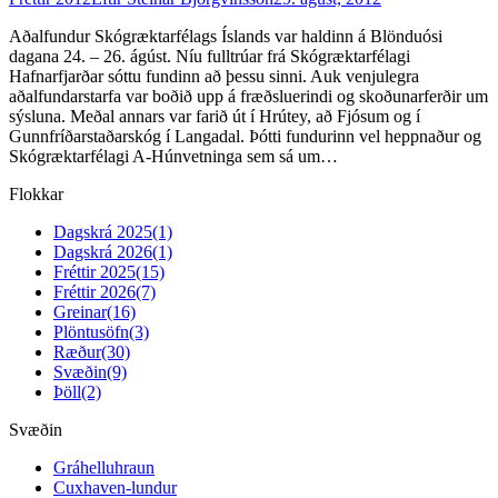
Aðalfundur Skógræktarfélags Íslands var haldinn á Blönduósi
dagana 24. – 26. ágúst. Níu fulltrúar frá Skógræktarfélagi
Hafnarfjarðar sóttu fundinn að þessu sinni. Auk venjulegra
aðalfundarstarfa var boðið upp á fræðsluerindi og skoðunarferðir um
sýsluna. Meðal annars var farið út í Hrútey, að Fjósum og í
Gunnfríðarstaðarskóg í Langadal. Þótti fundurinn vel heppnaður og
Skógræktarfélagi A-Húnvetninga sem sá um…
Flokkar
Dagskrá 2025
(1)
Dagskrá 2026
(1)
Fréttir 2025
(15)
Fréttir 2026
(7)
Greinar
(16)
Plöntusöfn
(3)
Ræður
(30)
Svæðin
(9)
Þöll
(2)
Svæðin
Gráhelluhraun
Cuxhaven-lundur