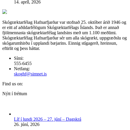
14. apríl, 2026
Skógræktarfélag Hafnarfjarðar var stofnað 25. október árið 1946 og
er eitt af aðildarfélögum Skógræktarfélags Íslands. Það er annað
fjölmennasta skógræktarfélag landsins með um 1.100 meðlimi.
Skógræktarfélag Hafnarfjarðar sér um alla skógrækt, uppgræðslu og
skógarumhirðu í upplandi bæjarins. Einnig stígagerð, hreinsun,
eftirlit og þess háttar.
Sími:
555-6455
Netfang:
skoghf@simnet.is
Find us on:
Facebook
Nýtt í fréttum
page
opens
in
new
Líf í lundi 2026 – 27. júní – Dagskrá
window
26. júní, 2026