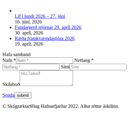
Líf í lundi 2026 – 27. júní
16. júní, 2026
Fundargerð stjórnar 29. apríl 2026
30. apríl, 2026
Ræða framkvæmdastjóra 2026
19. apríl, 2026
Hafa samband
Nafn *
Netfang *
Sími
Skilaboð
Senda
© Skógræktarfélag Hafnarfjarðar 2022. Allur réttur áskilinn.
t
T