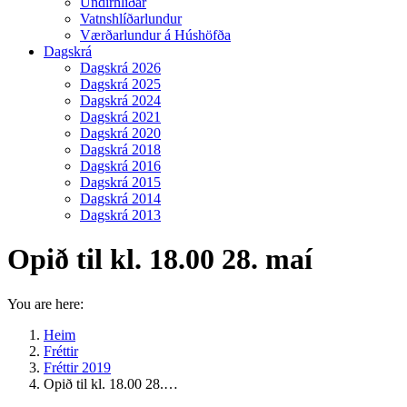
Undirhlíðar
Vatnshlíðarlundur
Værðarlundur á Húshöfða
Dagskrá
Dagskrá 2026
Dagskrá 2025
Dagskrá 2024
Dagskrá 2021
Dagskrá 2020
Dagskrá 2018
Dagskrá 2016
Dagskrá 2015
Dagskrá 2014
Dagskrá 2013
Opið til kl. 18.00 28. maí
You are here:
Heim
Fréttir
Fréttir 2019
Opið til kl. 18.00 28.…