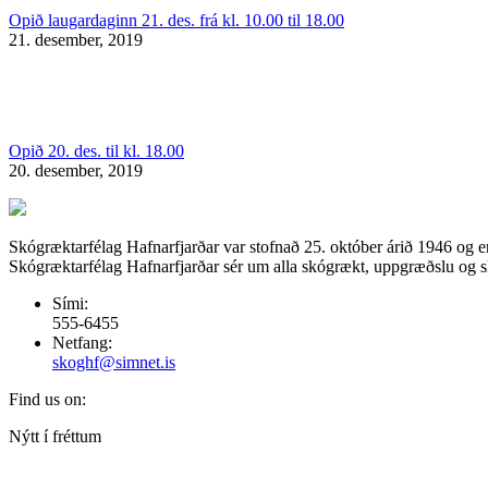
Opið laugardaginn 21. des. frá kl. 10.00 til 18.00
21. desember, 2019
Opið 20. des. til kl. 18.00
20. desember, 2019
Skógræktarfélag Hafnarfjarðar var stofnað 25. október árið 1946 og e
Skógræktarfélag Hafnarfjarðar sér um alla skógrækt, uppgræðslu og skó
Sími:
555-6455
Netfang:
skoghf@simnet.is
Find us on:
Facebook
Nýtt í fréttum
page
opens