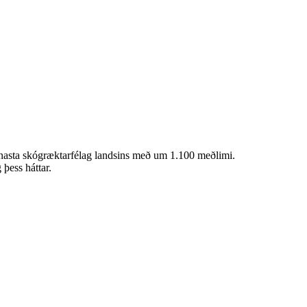
ennasta skógræktarfélag landsins með um 1.100 meðlimi.
þess háttar.