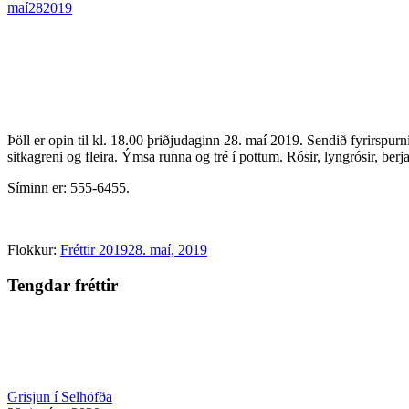
maí
28
2019
Þöll er opin til kl. 18.00 þriðjudaginn 28. maí 2019. Sendið fyrirspurni
sitkagreni og fleira. Ýmsa runna og tré í pottum. Rósir, lyngrósir, berj
Síminn er: 555-6455.
Flokkur:
Fréttir 2019
28. maí, 2019
Tengdar fréttir
Grisjun í Selhöfða