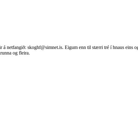
r á netfangið: skoghf@simnet.is. Eigum enn til stærri tré í hnaus eins og 
arunna og fleira.