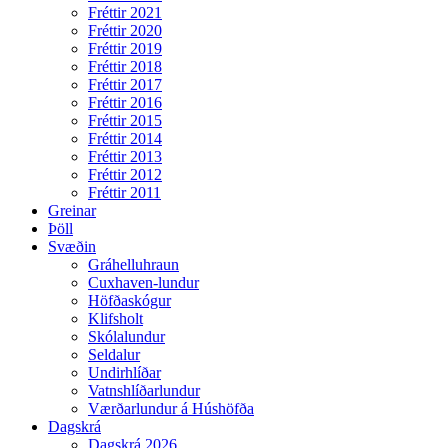
Fréttir 2021
Fréttir 2020
Fréttir 2019
Fréttir 2018
Fréttir 2017
Fréttir 2016
Fréttir 2015
Fréttir 2014
Fréttir 2013
Fréttir 2012
Fréttir 2011
Greinar
Þöll
Svæðin
Gráhelluhraun
Cuxhaven-lundur
Höfðaskógur
Klifsholt
Skólalundur
Seldalur
Undirhlíðar
Vatnshlíðarlundur
Værðarlundur á Húshöfða
Dagskrá
Dagskrá 2026