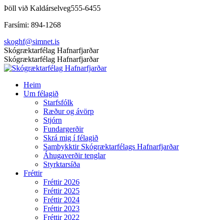
Skip
Þöll við Kaldárselveg
555-6455
to
Farsími: 894-1268
content
skoghf@simnet.is
Facebook
Skógræktarfélag Hafnarfjarðar
page
Skógræktarfélag Hafnarfjarðar
opens
in
Heim
new
Um félagið
window
Starfsfólk
Ræður og ávörp
Stjórn
Fundargerðir
Skrá mig í félagið
Samþykktir Skógræktarfélags Hafnarfjarðar
Áhugaverðir tenglar
Styrktarsíða
Fréttir
Fréttir 2026
Fréttir 2025
Fréttir 2024
Fréttir 2023
Fréttir 2022