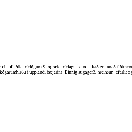
r eitt af aðildarfélögum Skógræktarfélags Íslands. Það er annað fjölm
garumhirðu í upplandi bæjarins. Einnig stígagerð, hreinsun, eftirlit og 