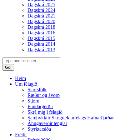
Dagskrá 2025
Dagskrá 2024
Dagskrá 2021
Dagskrá 2020
Dagskrá 2018
Dagskrá 2016
Dagskrá 2015
Dagskrá 2014
Dagskrá 2013
Search:
Heim
Um félagið
Starfsfólk
Ræður og ávörp
Stjórn
Fundargerðir
Skrá mig í félagið
Samþykktir Skógræktarfélags Hafnarfjarðar
Áhugaverðir tenglar
Styrktarsíða
Fréttir