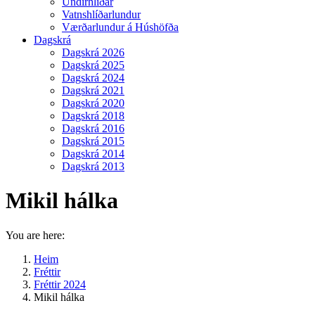
Undirhlíðar
Vatnshlíðarlundur
Værðarlundur á Húshöfða
Dagskrá
Dagskrá 2026
Dagskrá 2025
Dagskrá 2024
Dagskrá 2021
Dagskrá 2020
Dagskrá 2018
Dagskrá 2016
Dagskrá 2015
Dagskrá 2014
Dagskrá 2013
Mikil hálka
You are here:
Heim
Fréttir
Fréttir 2024
Mikil hálka