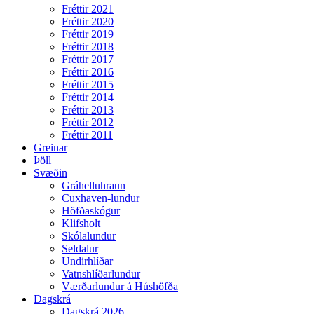
Fréttir 2021
Fréttir 2020
Fréttir 2019
Fréttir 2018
Fréttir 2017
Fréttir 2016
Fréttir 2015
Fréttir 2014
Fréttir 2013
Fréttir 2012
Fréttir 2011
Greinar
Þöll
Svæðin
Gráhelluhraun
Cuxhaven-lundur
Höfðaskógur
Klifsholt
Skólalundur
Seldalur
Undirhlíðar
Vatnshlíðarlundur
Værðarlundur á Húshöfða
Dagskrá
Dagskrá 2026