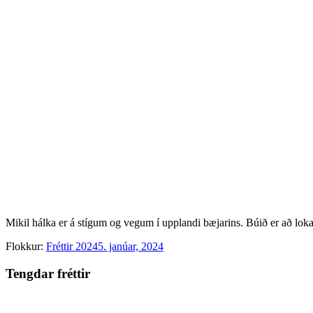
Mikil hálka er á stígum og vegum í upplandi bæjarins. Búið er að lo
Flokkur:
Fréttir 2024
5. janúar, 2024
Tengdar fréttir