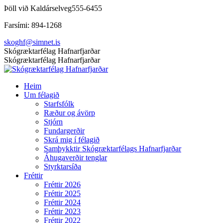
Skip
Þöll við Kaldárselveg
555-6455
to
Farsími: 894-1268
content
skoghf@simnet.is
Facebook
Skógræktarfélag Hafnarfjarðar
page
Skógræktarfélag Hafnarfjarðar
opens
in
Heim
new
Um félagið
window
Starfsfólk
Ræður og ávörp
Stjórn
Fundargerðir
Skrá mig í félagið
Samþykktir Skógræktarfélags Hafnarfjarðar
Áhugaverðir tenglar
Styrktarsíða
Fréttir
Fréttir 2026
Fréttir 2025
Fréttir 2024
Fréttir 2023
Fréttir 2022