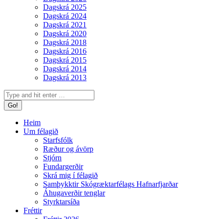
Dagskrá 2025
Dagskrá 2024
Dagskrá 2021
Dagskrá 2020
Dagskrá 2018
Dagskrá 2016
Dagskrá 2015
Dagskrá 2014
Dagskrá 2013
Search:
Heim
Um félagið
Starfsfólk
Ræður og ávörp
Stjórn
Fundargerðir
Skrá mig í félagið
Samþykktir Skógræktarfélags Hafnarfjarðar
Áhugaverðir tenglar
Styrktarsíða
Fréttir