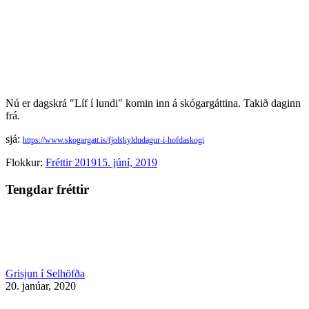
Nú er dagskrá "Líf í lundi" komin inn á skógargáttina. Takið daginn
frá.
sjá:
https://www.skogargatt.is/fjolskyldudagur-i-hofdaskogi
Flokkur:
Fréttir 2019
15. júní, 2019
Tengdar fréttir
Grisjun í Selhöfða
20. janúar, 2020