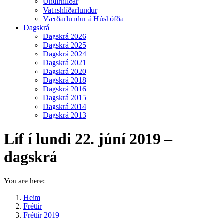
Undirhlíðar
Vatnshlíðarlundur
Værðarlundur á Húshöfða
Dagskrá
Dagskrá 2026
Dagskrá 2025
Dagskrá 2024
Dagskrá 2021
Dagskrá 2020
Dagskrá 2018
Dagskrá 2016
Dagskrá 2015
Dagskrá 2014
Dagskrá 2013
Líf í lundi 22. júní 2019 –
dagskrá
You are here:
Heim
Fréttir
Fréttir 2019