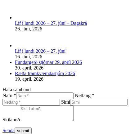
page
opens
in
new
Líf í lundi 2026 – 27. júní – Dagskrá
window
26. júní, 2026
Líf í lundi 2026 – 27. júní
16. júní, 2026
Fundargerð stjórnar 29. apríl 2026
30. apríl, 2026
Ræða framkvæmdastjóra 2026
19. apríl, 2026
Hafa samband
Nafn *
Netfang *
Sími
Skilaboð
Senda