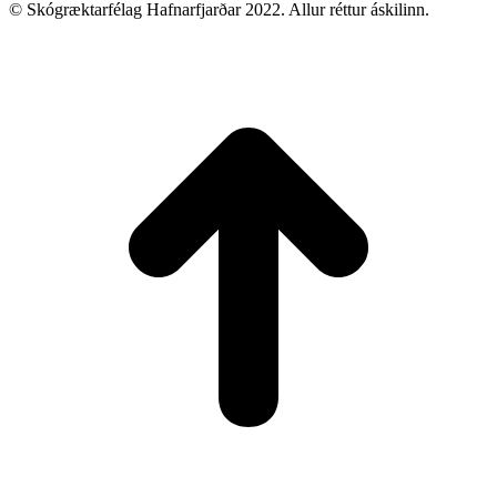
© Skógræktarfélag Hafnarfjarðar 2022. Allur réttur áskilinn.
t
T