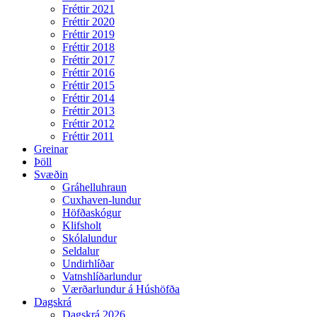
Fréttir 2021
Fréttir 2020
Fréttir 2019
Fréttir 2018
Fréttir 2017
Fréttir 2016
Fréttir 2015
Fréttir 2014
Fréttir 2013
Fréttir 2012
Fréttir 2011
Greinar
Þöll
Svæðin
Gráhelluhraun
Cuxhaven-lundur
Höfðaskógur
Klifsholt
Skólalundur
Seldalur
Undirhlíðar
Vatnshlíðarlundur
Værðarlundur á Húshöfða
Dagskrá
Dagskrá 2026