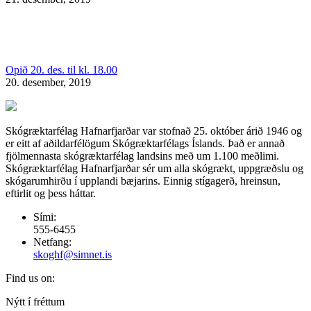
Opið 20. des. til kl. 18.00
20. desember, 2019
Skógræktarfélag Hafnarfjarðar var stofnað 25. október árið 1946 og
er eitt af aðildarfélögum Skógræktarfélags Íslands. Það er annað
fjölmennasta skógræktarfélag landsins með um 1.100 meðlimi.
Skógræktarfélag Hafnarfjarðar sér um alla skógrækt, uppgræðslu og
skógarumhirðu í upplandi bæjarins. Einnig stígagerð, hreinsun,
eftirlit og þess háttar.
Sími:
555-6455
Netfang:
skoghf@simnet.is
Find us on:
Facebook
Nýtt í fréttum