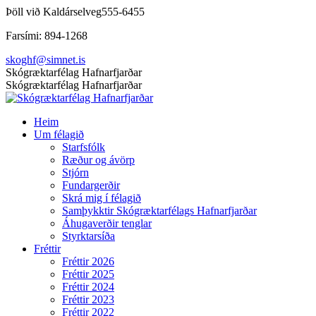
Skip
Þöll við Kaldárselveg
555-6455
to
Farsími: 894-1268
content
skoghf@simnet.is
Facebook
Skógræktarfélag Hafnarfjarðar
page
Skógræktarfélag Hafnarfjarðar
opens
in
Heim
new
Um félagið
window
Starfsfólk
Ræður og ávörp
Stjórn
Fundargerðir
Skrá mig í félagið
Samþykktir Skógræktarfélags Hafnarfjarðar
Áhugaverðir tenglar
Styrktarsíða
Fréttir
Fréttir 2026
Fréttir 2025
Fréttir 2024
Fréttir 2023
Fréttir 2022