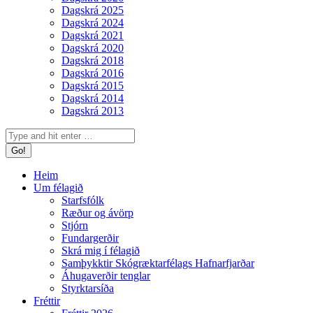
Dagskrá 2025
Dagskrá 2024
Dagskrá 2021
Dagskrá 2020
Dagskrá 2018
Dagskrá 2016
Dagskrá 2015
Dagskrá 2014
Dagskrá 2013
Search:
Heim
Um félagið
Starfsfólk
Ræður og ávörp
Stjórn
Fundargerðir
Skrá mig í félagið
Samþykktir Skógræktarfélags Hafnarfjarðar
Áhugaverðir tenglar
Styrktarsíða
Fréttir