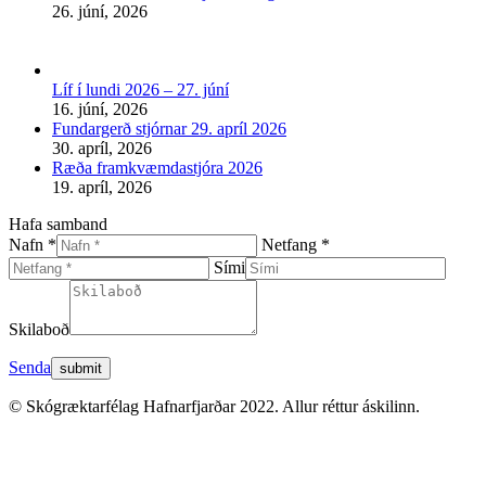
26. júní, 2026
Líf í lundi 2026 – 27. júní
16. júní, 2026
Fundargerð stjórnar 29. apríl 2026
30. apríl, 2026
Ræða framkvæmdastjóra 2026
19. apríl, 2026
Hafa samband
Nafn *
Netfang *
Sími
Skilaboð
Senda
© Skógræktarfélag Hafnarfjarðar 2022. Allur réttur áskilinn.
t
T