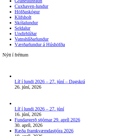
Gráhelluhraun
Cuxhaven-lundur
Höfðaskógur
Klifsholt
Skólalundur
Seldalur
Undirhlíðar
Vatnshlíðarlundur
Værðarlundur á Húshöfða
Nýtt í fréttum
Líf í lundi 2026 – 27. júní – Dagskrá
26. júní, 2026
Líf í lundi 2026 – 27. júní
16. júní, 2026
Fundargerð stjórnar 29. apríl 2026
30. apríl, 2026
Ræða framkvæmdastjóra 2026