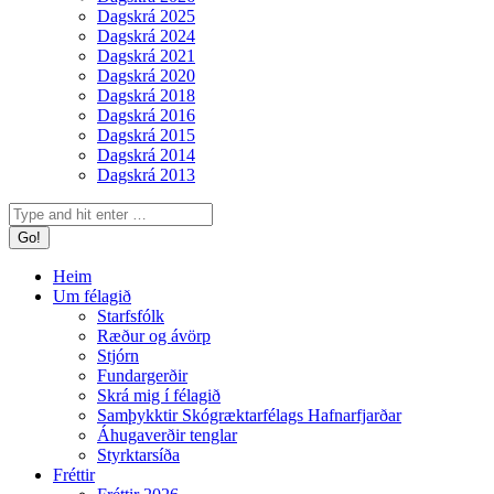
Dagskrá 2025
Dagskrá 2024
Dagskrá 2021
Dagskrá 2020
Dagskrá 2018
Dagskrá 2016
Dagskrá 2015
Dagskrá 2014
Dagskrá 2013
Search:
Heim
Um félagið
Starfsfólk
Ræður og ávörp
Stjórn
Fundargerðir
Skrá mig í félagið
Samþykktir Skógræktarfélags Hafnarfjarðar
Áhugaverðir tenglar
Styrktarsíða
Fréttir