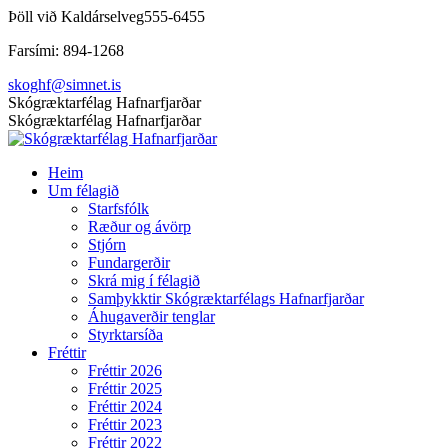
Skip
Þöll við Kaldárselveg
555-6455
to
Farsími: 894-1268
content
skoghf@simnet.is
Facebook
Skógræktarfélag Hafnarfjarðar
page
Skógræktarfélag Hafnarfjarðar
opens
in
Heim
new
Um félagið
window
Starfsfólk
Ræður og ávörp
Stjórn
Fundargerðir
Skrá mig í félagið
Samþykktir Skógræktarfélags Hafnarfjarðar
Áhugaverðir tenglar
Styrktarsíða
Fréttir
Fréttir 2026
Fréttir 2025
Fréttir 2024
Fréttir 2023
Fréttir 2022