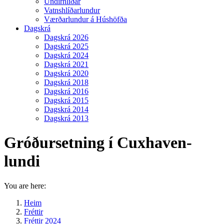
Undirhlíðar
Vatnshlíðarlundur
Værðarlundur á Húshöfða
Dagskrá
Dagskrá 2026
Dagskrá 2025
Dagskrá 2024
Dagskrá 2021
Dagskrá 2020
Dagskrá 2018
Dagskrá 2016
Dagskrá 2015
Dagskrá 2014
Dagskrá 2013
Gróðursetning í Cuxhaven-
lundi
You are here:
Heim
Fréttir
Fréttir 2024