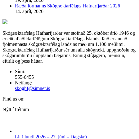
19. apríl, 2026
Ræða formanns Skógræktarfélags Hafnarfjarðar 2026
14. apríl, 2026
Skógræktarfélag Hafnarfjarðar var stofnað 25. október árið 1946 og
er eitt af aðildarfélögum Skógræktarfélags Íslands. Það er annað
fjölmennasta skógræktarfélag landsins með um 1.100 meðlimi.
Skógræktarfélag Hafnarfjarðar sér um alla skógrækt, uppgræðslu og
skógarumhirðu í upplandi bæjarins. Einnig stígagerð, hreinsun,
eftirlit og þess háttar.
Sími:
555-6455
Netfang:
skoghf@simnet.is
Find us on:
Facebook
Nýtt í fréttum
page
opens
in
new
Líf í lundi 2026 – 27. júní – Dagskrá
window