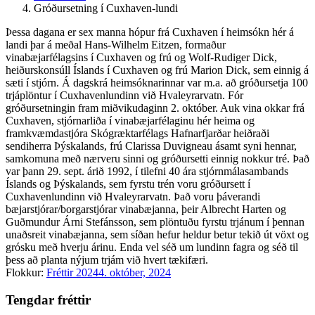
Gróðursetning í Cuxhaven-lundi
Þessa dagana er sex manna hópur frá Cuxhaven í heimsókn hér á
landi þar á meðal Hans-Wilhelm Eitzen, formaður
vinabæjarfélagsins í Cuxhaven og frú og Wolf-Rudiger Dick,
heiðurskonsúll Íslands í Cuxhaven og frú Marion Dick, sem einnig á
sæti í stjórn. Á dagskrá heimsóknarinnar var m.a. að gróðursetja 100
trjáplöntur í Cuxhavenlundinn við Hvaleyrarvatn. Fór
gróðursetningin fram miðvikudaginn 2. október. Auk vina okkar frá
Cuxhaven, stjórnarliða í vinabæjarfélaginu hér heima og
framkvæmdastjóra Skógræktarfélags Hafnarfjarðar heiðraði
sendiherra Þýskalands, frú Clarissa Duvigneau ásamt syni hennar,
samkomuna með nærveru sinni og gróðursetti einnig nokkur tré. Það
var þann 29. sept. árið 1992, í tilefni 40 ára stjórnmálasambands
Íslands og Þýskalands, sem fyrstu trén voru gróðursett í
Cuxhavenlundinn við Hvaleyrarvatn. Það voru þáverandi
bæjarstjórar/borgarstjórar vinabæjanna, þeir Albrecht Harten og
Guðmundur Árni Stefánsson, sem plöntuðu fyrstu trjánum í þennan
unaðsreit vinabæjanna, sem síðan hefur heldur betur tekið út vöxt og
grósku með hverju árinu. Enda vel séð um lundinn fagra og séð til
þess að planta nýjum trjám við hvert tækifæri.
Flokkur:
Fréttir 2024
4. október, 2024
Tengdar fréttir