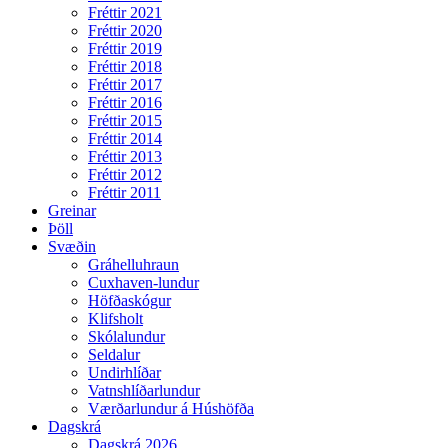
Fréttir 2021
Fréttir 2020
Fréttir 2019
Fréttir 2018
Fréttir 2017
Fréttir 2016
Fréttir 2015
Fréttir 2014
Fréttir 2013
Fréttir 2012
Fréttir 2011
Greinar
Þöll
Svæðin
Gráhelluhraun
Cuxhaven-lundur
Höfðaskógur
Klifsholt
Skólalundur
Seldalur
Undirhlíðar
Vatnshlíðarlundur
Værðarlundur á Húshöfða
Dagskrá
Dagskrá 2026