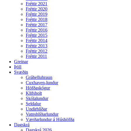
Fréttir 2021
Fréttir 2020
Fréttir 2019
Fréttir 2018
Fréttir 2017
Fréttir 2016
Fréttir 2015
Fréttir 2014
Fréttir 2013
Fréttir 2012
Fréttir 2011
Greinar
Þöll
Svæðin
Gráhelluhraun
Cuxhaven-lundur
Höfðaskógur
Klifsholt
Skólalundur
Seldalur
Undirhlíðar
Vatnshlíðarlundur
Værðarlundur á Húshöfða
Dagskrá
Dagskrá 2026