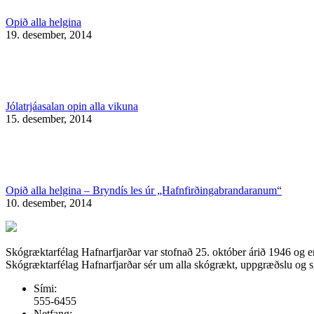
Opið alla helgina
19. desember, 2014
Jólatrjáasalan opin alla vikuna
15. desember, 2014
Opið alla helgina – Bryndís les úr „Hafnfirðingabrandaranum“
10. desember, 2014
Skógræktarfélag Hafnarfjarðar var stofnað 25. október árið 1946 og e
Skógræktarfélag Hafnarfjarðar sér um alla skógrækt, uppgræðslu og skó
Sími:
555-6455
Netfang: