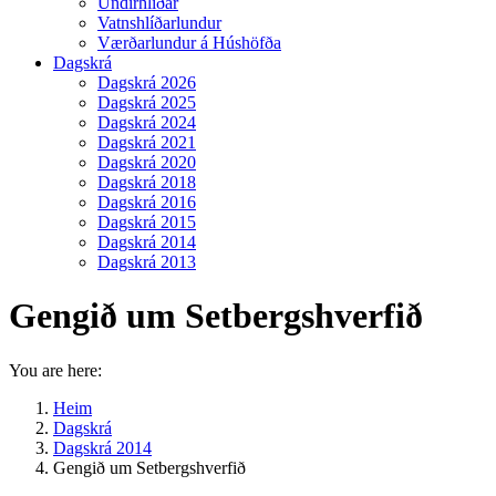
Undirhlíðar
Vatnshlíðarlundur
Værðarlundur á Húshöfða
Dagskrá
Dagskrá 2026
Dagskrá 2025
Dagskrá 2024
Dagskrá 2021
Dagskrá 2020
Dagskrá 2018
Dagskrá 2016
Dagskrá 2015
Dagskrá 2014
Dagskrá 2013
Gengið um Setbergshverfið
You are here:
Heim
Dagskrá
Dagskrá 2014
Gengið um Setbergshverfið