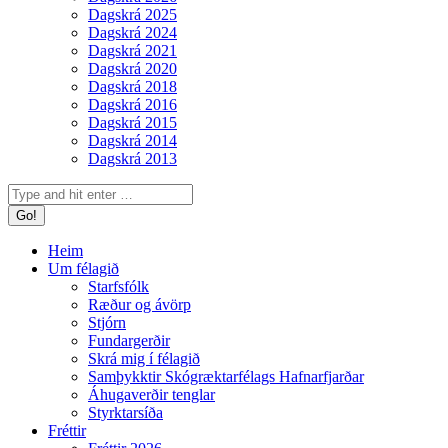
Dagskrá 2025
Dagskrá 2024
Dagskrá 2021
Dagskrá 2020
Dagskrá 2018
Dagskrá 2016
Dagskrá 2015
Dagskrá 2014
Dagskrá 2013
Search:
Heim
Um félagið
Starfsfólk
Ræður og ávörp
Stjórn
Fundargerðir
Skrá mig í félagið
Samþykktir Skógræktarfélags Hafnarfjarðar
Áhugaverðir tenglar
Styrktarsíða
Fréttir