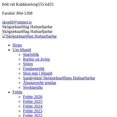
Skip
Þöll við Kaldárselveg
555-6455
to
Farsími: 894-1268
content
skoghf@simnet.is
Facebook
Skógræktarfélag Hafnarfjarðar
page
Skógræktarfélag Hafnarfjarðar
opens
in
Heim
new
Um félagið
window
Starfsfólk
Ræður og ávörp
Stjórn
Fundargerðir
Skrá mig í félagið
Samþykktir Skógræktarfélags Hafnarfjarðar
Áhugaverðir tenglar
Styrktarsíða
Fréttir
Fréttir 2026
Fréttir 2025
Fréttir 2024
Fréttir 2023
Fréttir 2022