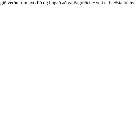
ið verður um hverfið og hugað að garðagróðri. Hvert er hæðsta tré hve