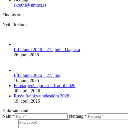
skoghf@simnet.is
Find us on:
Facebook
Nýtt í fréttum
page
opens
in
new
Líf í lundi 2026 – 27. júní – Dagskrá
window
26. júní, 2026
Líf í lundi 2026 – 27. júní
16. júní, 2026
Fundargerð stjórnar 29. apríl 2026
30. apríl, 2026
Ræða framkvæmdastjóra 2026
19. apríl, 2026
Hafa samband
Nafn *
Netfang *