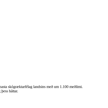
ennasta skógræktarfélag landsins með um 1.100 meðlimi.
þess háttar.