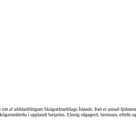
r eitt af aðildarfélögum Skógræktarfélags Íslands. Það er annað fjölm
garumhirðu í upplandi bæjarins. Einnig stígagerð, hreinsun, eftirlit og 