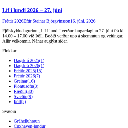
Líf í lundi 2026 – 27. júní
Fréttir 2026
Eftir
Steinar Björgvinsson
16. júní, 2026
Fjölskyldudagurinn „Líf í lundi“ verður laugardaginn 27. júní frá kl.
14.00 – 17.00 við Þöll. Boðið verður upp á skemmtun og veitingar.
Allir velkomnir. Nánar auglýst síðar.
Flokkar
Dagskrá 2025
(1)
Dagskrá 2026
(1)
Fréttir 2025
(15)
Fréttir 2026
(7)
Greinar
(16)
Plöntusöfn
(3)
Ræður
(30)
Svæðin
(9)
Þöll
(2)
Svæðin
Gráhelluhraun
Cuxhaven-lundur