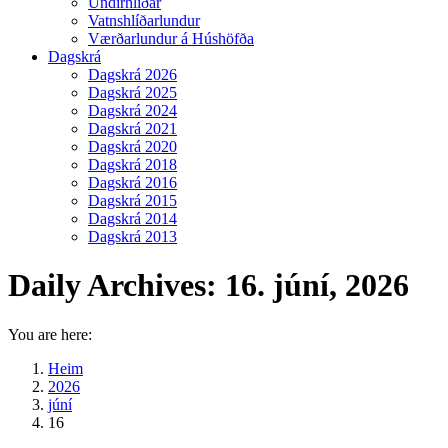
Undirhlíðar
Vatnshlíðarlundur
Værðarlundur á Húshöfða
Dagskrá
Dagskrá 2026
Dagskrá 2025
Dagskrá 2024
Dagskrá 2021
Dagskrá 2020
Dagskrá 2018
Dagskrá 2016
Dagskrá 2015
Dagskrá 2014
Dagskrá 2013
Daily Archives:
16. júní, 2026
You are here:
Heim
2026
júní
16