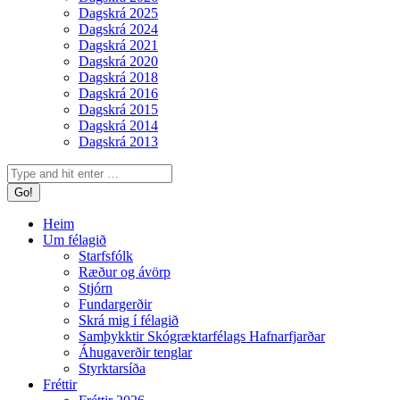
Dagskrá 2025
Dagskrá 2024
Dagskrá 2021
Dagskrá 2020
Dagskrá 2018
Dagskrá 2016
Dagskrá 2015
Dagskrá 2014
Dagskrá 2013
Search:
Heim
Um félagið
Starfsfólk
Ræður og ávörp
Stjórn
Fundargerðir
Skrá mig í félagið
Samþykktir Skógræktarfélags Hafnarfjarðar
Áhugaverðir tenglar
Styrktarsíða
Fréttir