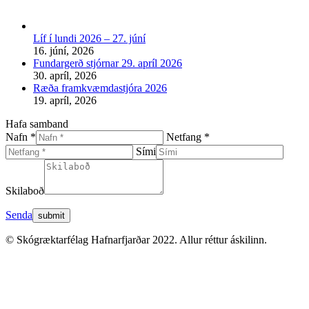
Líf í lundi 2026 – 27. júní
16. júní, 2026
Fundargerð stjórnar 29. apríl 2026
30. apríl, 2026
Ræða framkvæmdastjóra 2026
19. apríl, 2026
Hafa samband
Nafn *
Netfang *
Sími
Skilaboð
Senda
© Skógræktarfélag Hafnarfjarðar 2022. Allur réttur áskilinn.
t
T