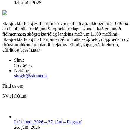
14. apríl, 2026
Skógræktarfélag Hafnarfjarðar var stofnað 25. október árið 1946 og
er eitt af aðildarfélögum Skógræktarfélags Íslands. Það er annað
fjölmennasta skógræktarfélag landsins með um 1.100 meðlimi.
Skógræktarfélag Hafnarfjarðar sér um alla skógrækt, uppgræðslu og
skógarumhirðu í upplandi bæjarins. Einnig stígagerð, hreinsun,
eftirlit og þess háttar.
Sími:
555-6455
Netfang:
skoghf@simnet.is
Find us on:
Facebook
Nýtt í fréttum
page
opens
in
new
Líf í lundi 2026 – 27. júní – Dagskrá
window
26. júní, 2026