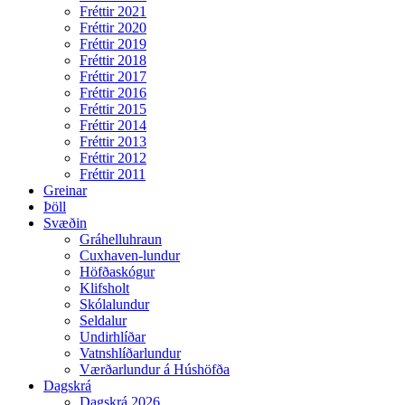
Fréttir 2021
Fréttir 2020
Fréttir 2019
Fréttir 2018
Fréttir 2017
Fréttir 2016
Fréttir 2015
Fréttir 2014
Fréttir 2013
Fréttir 2012
Fréttir 2011
Greinar
Þöll
Svæðin
Gráhelluhraun
Cuxhaven-lundur
Höfðaskógur
Klifsholt
Skólalundur
Seldalur
Undirhlíðar
Vatnshlíðarlundur
Værðarlundur á Húshöfða
Dagskrá
Dagskrá 2026