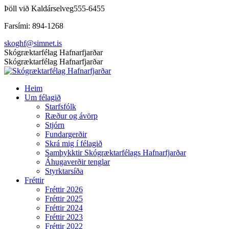
Skip
Þöll við Kaldárselveg
555-6455
to
Farsími: 894-1268
content
skoghf@simnet.is
Facebook
Skógræktarfélag Hafnarfjarðar
page
Skógræktarfélag Hafnarfjarðar
opens
in
Heim
new
Um félagið
window
Starfsfólk
Ræður og ávörp
Stjórn
Fundargerðir
Skrá mig í félagið
Samþykktir Skógræktarfélags Hafnarfjarðar
Áhugaverðir tenglar
Styrktarsíða
Fréttir
Fréttir 2026
Fréttir 2025
Fréttir 2024
Fréttir 2023
Fréttir 2022