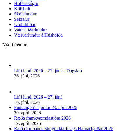
Höfðaskógur
Klifsholt
Skólalundur
Seldalur
Undirhlíðar
Vatnshlíðarlundur
Værðarlundur á Húshöfða
Nýtt í fréttum
Líf í lundi 2026 – 27. júní – Dagskrá
26. júní, 2026
Líf í lundi 2026 – 27. júní
16. júní, 2026
Fundargerð stjórnar 29. apríl 2026
30. apríl, 2026
Ræða framkvæmdastjóra 2026
19. apríl, 2026
Ræða formanns Skógræktarfélags Hafnarfjarðar 2026