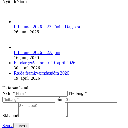
page
Nýtt í fréttum
opens
in
new
window
Líf í lundi 2026 – 27. júní – Dagskrá
26. júní, 2026
Líf í lundi 2026 – 27. júní
16. júní, 2026
Fundargerð stjórnar 29. apríl 2026
30. apríl, 2026
Ræða framkvæmdastjóra 2026
19. apríl, 2026
Hafa samband
Nafn *
Netfang *
Sími
Skilaboð
Senda