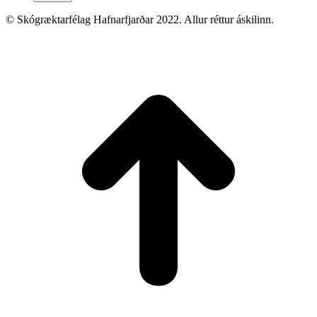
© Skógræktarfélag Hafnarfjarðar 2022. Allur réttur áskilinn.
t
T