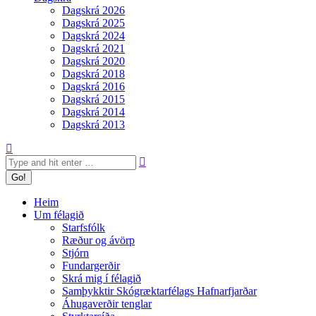
Dagskrá 2026
Dagskrá 2025
Dagskrá 2024
Dagskrá 2021
Dagskrá 2020
Dagskrá 2018
Dagskrá 2016
Dagskrá 2015
Dagskrá 2014
Dagskrá 2013
Search:
Heim
Um félagið
Starfsfólk
Ræður og ávörp
Stjórn
Fundargerðir
Skrá mig í félagið
Samþykktir Skógræktarfélags Hafnarfjarðar
Áhugaverðir tenglar