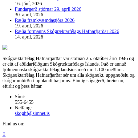
16. júní, 2026
Fundargerð stjórnar 29. apríl 2026
30. apríl, 2026
Ræða framkvæmdastjóra 2026
19. apríl, 2026
Ræða formanns Skógræktarfélags Hafnarfjarðar 2026
14. apríl, 2026
Skógræktarfélag Hafnarfjarðar var stofnað 25. október árið 1946 og
er eitt af aðildarfélögum Skógræktarfélags Íslands. Það er annað
fjölmennasta skógræktarfélag landsins með um 1.100 meðlimi.
Skógræktarfélag Hafnarfjarðar sér um alla skógrækt, uppgræðslu og
skógarumhirðu í upplandi bæjarins. Einnig stígagerð, hreinsun,
eftirlit og þess háttar.
Sími:
555-6455
Netfang:
skoghf@simnet.is
Find us on:
Facebook