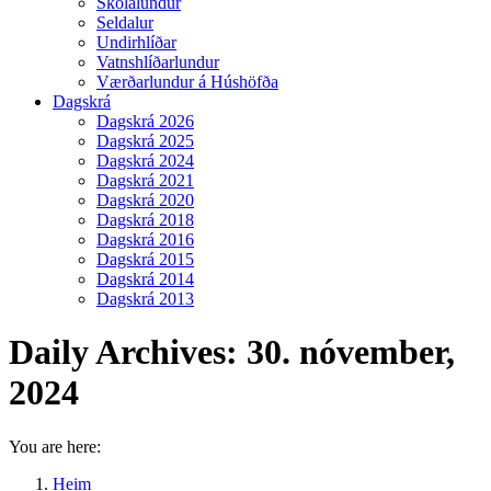
Skólalundur
Seldalur
Undirhlíðar
Vatnshlíðarlundur
Værðarlundur á Húshöfða
Dagskrá
Dagskrá 2026
Dagskrá 2025
Dagskrá 2024
Dagskrá 2021
Dagskrá 2020
Dagskrá 2018
Dagskrá 2016
Dagskrá 2015
Dagskrá 2014
Dagskrá 2013
Daily Archives:
30. nóvember,
2024
You are here:
Heim