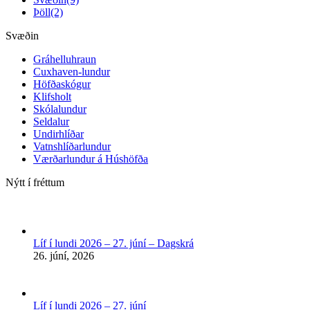
Þöll
(2)
Svæðin
Gráhelluhraun
Cuxhaven-lundur
Höfðaskógur
Klifsholt
Skólalundur
Seldalur
Undirhlíðar
Vatnshlíðarlundur
Værðarlundur á Húshöfða
Nýtt í fréttum
Líf í lundi 2026 – 27. júní – Dagskrá
26. júní, 2026
Líf í lundi 2026 – 27. júní