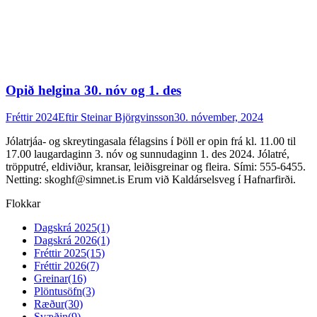
Opið helgina 30. nóv og 1. des
Fréttir 2024
Eftir
Steinar Björgvinsson
30. nóvember, 2024
Jólatrjáa- og skreytingasala félagsins í Þöll er opin frá kl. 11.00 til
17.00 laugardaginn 3. nóv og sunnudaginn 1. des 2024. Jólatré,
tröpputré, eldiviður, kransar, leiðisgreinar og fleira. Sími: 555-6455.
Netting: skoghf@simnet.is Erum við Kaldárselsveg í Hafnarfirði.
Flokkar
Dagskrá 2025
(1)
Dagskrá 2026
(1)
Fréttir 2025
(15)
Fréttir 2026
(7)
Greinar
(16)
Plöntusöfn
(3)
Ræður
(30)
Svæðin
(9)