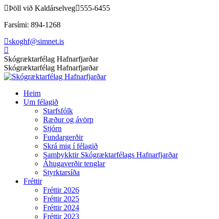
Skip
Þöll við Kaldárselveg
555-6455
to
Farsími: 894-1268
content
skoghf@simnet.is
Facebook
page
Skógræktarfélag Hafnarfjarðar
opens
Skógræktarfélag Hafnarfjarðar
in
new
Heim
window
Um félagið
Starfsfólk
Ræður og ávörp
Stjórn
Fundargerðir
Skrá mig í félagið
Samþykktir Skógræktarfélags Hafnarfjarðar
Áhugaverðir tenglar
Styrktarsíða
Fréttir
Fréttir 2026
Fréttir 2025
Fréttir 2024
Fréttir 2023