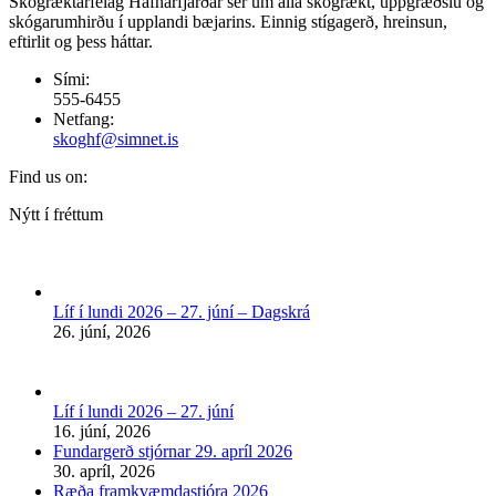
Skógræktarfélag Hafnarfjarðar sér um alla skógrækt, uppgræðslu og
skógarumhirðu í upplandi bæjarins. Einnig stígagerð, hreinsun,
eftirlit og þess háttar.
Sími:
555-6455
Netfang:
skoghf@simnet.is
Find us on:
Facebook
Nýtt í fréttum
page
opens
in
new
Líf í lundi 2026 – 27. júní – Dagskrá
window
26. júní, 2026
Líf í lundi 2026 – 27. júní
16. júní, 2026
Fundargerð stjórnar 29. apríl 2026
30. apríl, 2026
Ræða framkvæmdastjóra 2026