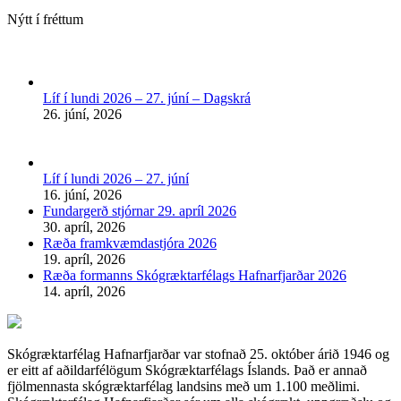
Nýtt í fréttum
Líf í lundi 2026 – 27. júní – Dagskrá
26. júní, 2026
Líf í lundi 2026 – 27. júní
16. júní, 2026
Fundargerð stjórnar 29. apríl 2026
30. apríl, 2026
Ræða framkvæmdastjóra 2026
19. apríl, 2026
Ræða formanns Skógræktarfélags Hafnarfjarðar 2026
14. apríl, 2026
Skógræktarfélag Hafnarfjarðar var stofnað 25. október árið 1946 og
er eitt af aðildarfélögum Skógræktarfélags Íslands. Það er annað
fjölmennasta skógræktarfélag landsins með um 1.100 meðlimi.