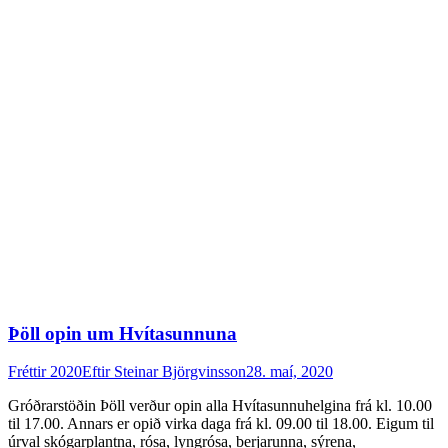
Þöll opin um Hvítasunnuna
Fréttir 2020
Eftir
Steinar Björgvinsson
28. maí, 2020
Gróðrarstöðin Þöll verður opin alla Hvítasunnuhelgina frá kl. 10.00
til 17.00. Annars er opið virka daga frá kl. 09.00 til 18.00. Eigum til
úrval skógarplantna, rósa, lyngrósa, berjarunna, sýrena,