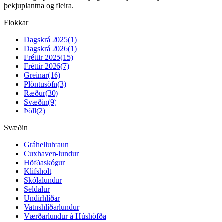
þekjuplantna og fleira.
Flokkar
Dagskrá 2025
(1)
Dagskrá 2026
(1)
Fréttir 2025
(15)
Fréttir 2026
(7)
Greinar
(16)
Plöntusöfn
(3)
Ræður
(30)
Svæðin
(9)
Þöll
(2)
Svæðin
Gráhelluhraun
Cuxhaven-lundur
Höfðaskógur
Klifsholt
Skólalundur
Seldalur
Undirhlíðar
Vatnshlíðarlundur
Værðarlundur á Húshöfða