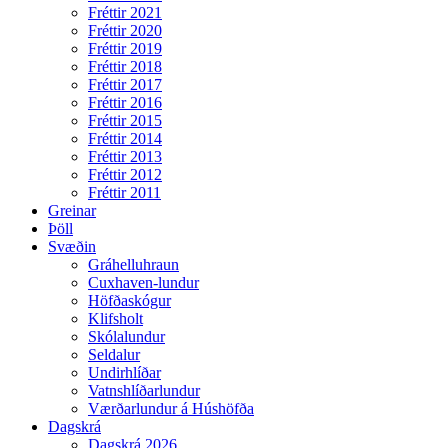
Fréttir 2021
Fréttir 2020
Fréttir 2019
Fréttir 2018
Fréttir 2017
Fréttir 2016
Fréttir 2015
Fréttir 2014
Fréttir 2013
Fréttir 2012
Fréttir 2011
Greinar
Þöll
Svæðin
Gráhelluhraun
Cuxhaven-lundur
Höfðaskógur
Klifsholt
Skólalundur
Seldalur
Undirhlíðar
Vatnshlíðarlundur
Værðarlundur á Húshöfða
Dagskrá
Dagskrá 2026