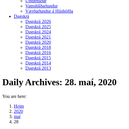
Undirhlíðar
Vatnshlíðarlundur
Værðarlundur á Húshöfða
Dagskrá
Dagskrá 2026
Dagskrá 2025
Dagskrá 2024
Dagskrá 2021
Dagskrá 2020
Dagskrá 2018
Dagskrá 2016
Dagskrá 2015
Dagskrá 2014
Dagskrá 2013
Daily Archives:
28. maí, 2020
You are here:
Heim
2020
maí
28