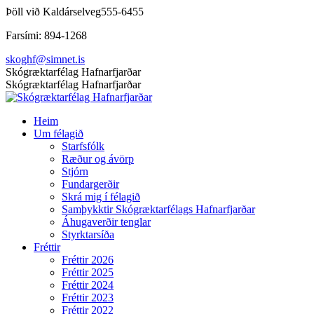
Skip
Þöll við Kaldárselveg
555-6455
to
Farsími: 894-1268
content
skoghf@simnet.is
Facebook
Skógræktarfélag Hafnarfjarðar
page
Skógræktarfélag Hafnarfjarðar
opens
in
Heim
new
Um félagið
window
Starfsfólk
Ræður og ávörp
Stjórn
Fundargerðir
Skrá mig í félagið
Samþykktir Skógræktarfélags Hafnarfjarðar
Áhugaverðir tenglar
Styrktarsíða
Fréttir
Fréttir 2026
Fréttir 2025
Fréttir 2024
Fréttir 2023
Fréttir 2022