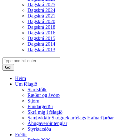
Dagskrá 2025
Dagskrá 2024
Dagskrá 2021
Dagskrá 2020
Dagskrá 2018
Dagskrá 2016
Dagskrá 2015
Dagskrá 2014
Dagskrá 2013
Search:
Heim
Um félagið
Starfsfólk
Ræður og ávörp
Stjórn
Fundargerðir
Skrá mig í félagið
Samþykktir Skógræktarfélags Hafnarfjarðar
Áhugaverðir tenglar
Styrktarsíða
Fréttir