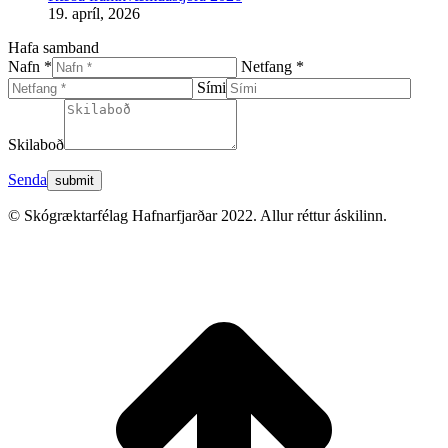
19. apríl, 2026
Hafa samband
Nafn *
Netfang *
Sími
Skilaboð
Senda
© Skógræktarfélag Hafnarfjarðar 2022. Allur réttur áskilinn.
t
T