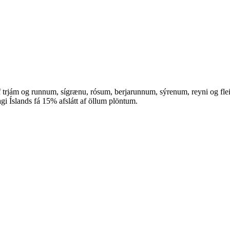
f trjám og runnum, sígrænu, rósum, berjarunnum, sýrenum, reyni og fle
gi Íslands fá 15% afslátt af öllum plöntum.