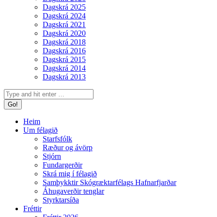
Dagskrá 2025
Dagskrá 2024
Dagskrá 2021
Dagskrá 2020
Dagskrá 2018
Dagskrá 2016
Dagskrá 2015
Dagskrá 2014
Dagskrá 2013
Search:
Heim
Um félagið
Starfsfólk
Ræður og ávörp
Stjórn
Fundargerðir
Skrá mig í félagið
Samþykktir Skógræktarfélags Hafnarfjarðar
Áhugaverðir tenglar
Styrktarsíða
Fréttir