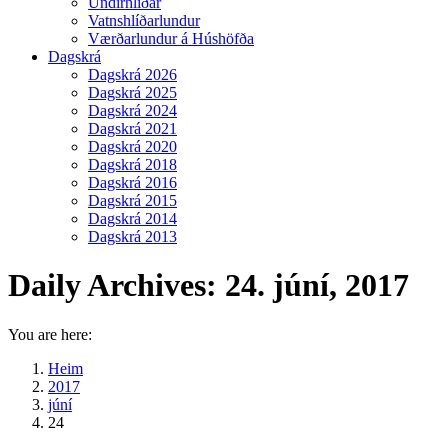
Undirhlíðar
Vatnshlíðarlundur
Værðarlundur á Húshöfða
Dagskrá
Dagskrá 2026
Dagskrá 2025
Dagskrá 2024
Dagskrá 2021
Dagskrá 2020
Dagskrá 2018
Dagskrá 2016
Dagskrá 2015
Dagskrá 2014
Dagskrá 2013
Daily Archives:
24. júní, 2017
You are here:
Heim
2017
júní
24