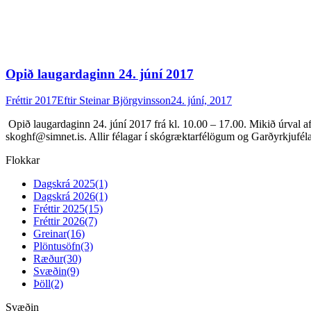
Opið laugardaginn 24. júní 2017
Fréttir 2017
Eftir
Steinar Björgvinsson
24. júní, 2017
Opið laugardaginn 24. júní 2017 frá kl. 10.00 – 17.00. Mikið úrval a
skoghf@simnet.is. Allir félagar í skógræktarfélögum og Garðyrkjuféla
Flokkar
Dagskrá 2025
(1)
Dagskrá 2026
(1)
Fréttir 2025
(15)
Fréttir 2026
(7)
Greinar
(16)
Plöntusöfn
(3)
Ræður
(30)
Svæðin
(9)
Þöll
(2)
Svæðin