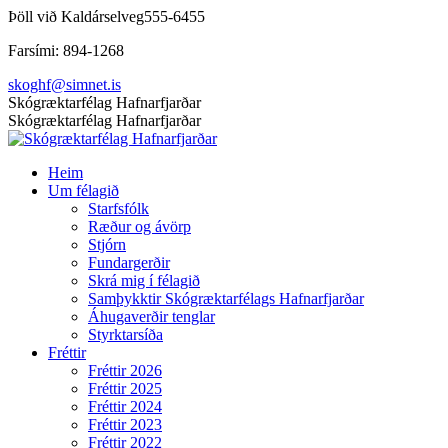
Skip
Þöll við Kaldárselveg
555-6455
to
Farsími: 894-1268
content
skoghf@simnet.is
Facebook
Skógræktarfélag Hafnarfjarðar
page
Skógræktarfélag Hafnarfjarðar
opens
in
Heim
new
Um félagið
window
Starfsfólk
Ræður og ávörp
Stjórn
Fundargerðir
Skrá mig í félagið
Samþykktir Skógræktarfélags Hafnarfjarðar
Áhugaverðir tenglar
Styrktarsíða
Fréttir
Fréttir 2026
Fréttir 2025
Fréttir 2024
Fréttir 2023
Fréttir 2022