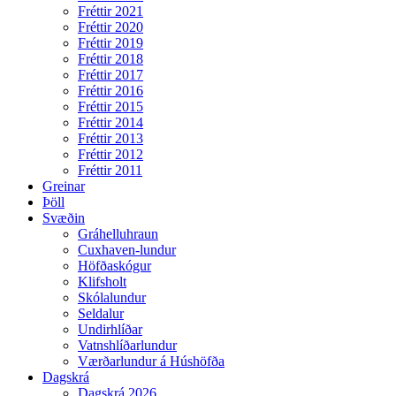
Fréttir 2021
Fréttir 2020
Fréttir 2019
Fréttir 2018
Fréttir 2017
Fréttir 2016
Fréttir 2015
Fréttir 2014
Fréttir 2013
Fréttir 2012
Fréttir 2011
Greinar
Þöll
Svæðin
Gráhelluhraun
Cuxhaven-lundur
Höfðaskógur
Klifsholt
Skólalundur
Seldalur
Undirhlíðar
Vatnshlíðarlundur
Værðarlundur á Húshöfða
Dagskrá
Dagskrá 2026