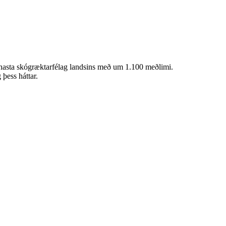
ennasta skógræktarfélag landsins með um 1.100 meðlimi.
þess háttar.