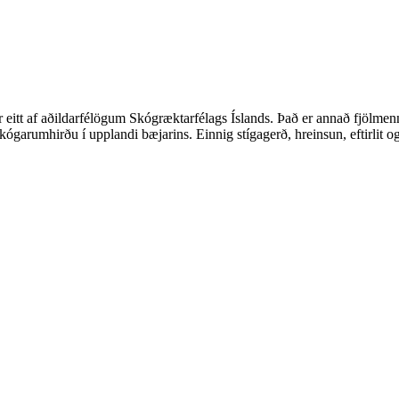
r eitt af aðildarfélögum Skógræktarfélags Íslands. Það er annað fjölm
garumhirðu í upplandi bæjarins. Einnig stígagerð, hreinsun, eftirlit og 