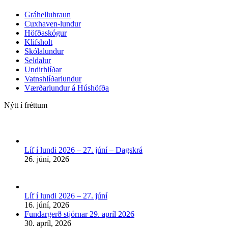
Gráhelluhraun
Cuxhaven-lundur
Höfðaskógur
Klifsholt
Skólalundur
Seldalur
Undirhlíðar
Vatnshlíðarlundur
Værðarlundur á Húshöfða
Nýtt í fréttum
Líf í lundi 2026 – 27. júní – Dagskrá
26. júní, 2026
Líf í lundi 2026 – 27. júní
16. júní, 2026
Fundargerð stjórnar 29. apríl 2026
30. apríl, 2026