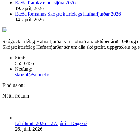
Ræða framkvæmdastjóra 2026
19. apríl, 2026
Ræða formanns Skógræktarfélags Hafnarfjarðar 2026
14. apríl, 2026
Skógræktarfélag Hafnarfjarðar var stofnað 25. október árið 1946 og e
Skógræktarfélag Hafnarfjarðar sér um alla skógrækt, uppgræðslu og skó
Sími:
555-6455
Netfang:
skoghf@simnet.is
Find us on:
Facebook
Nýtt í fréttum
page
opens
in
new
Líf í lundi 2026 – 27. júní – Dagskrá
window
26. júní, 2026