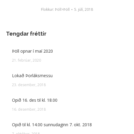
Flokkur:
Þöll>Þöll
5. júlí, 2018
Tengdar fréttir
Þöll opnar í maí 2020
21. febrúar, 2020
Lokað Þorláksmessu
23. desember, 2018
Opið 16. des til kl. 18.00
16. desember, 2018
Opið til kl. 14.00 sunnudaginn 7. okt. 2018
7. október, 2018