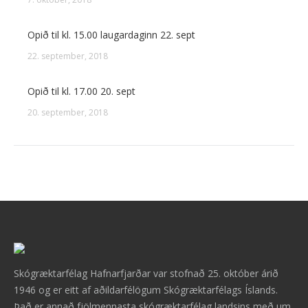
Opið til kl. 15.00 laugardaginn 22. sept
22. september, 2018
Opið til kl. 17.00 20. sept
20. september, 2018
Skógræktarfélag Hafnarfjarðar var stofnað 25. október árið
1946 og er eitt af aðildarfélögum Skógræktarfélags Íslands.
Það er annað fjölmennasta skógræktarfélag landsins með um