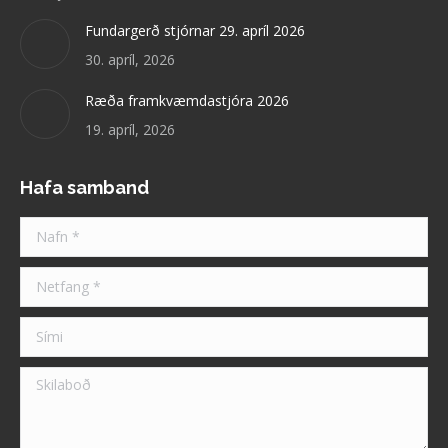
Fundargerð stjórnar 29. apríl 2026
30. apríl, 2026
Ræða framkvæmdastjóra 2026
19. apríl, 2026
Hafa samband
Nafn *
Netfang *
Sími
Skilaboð