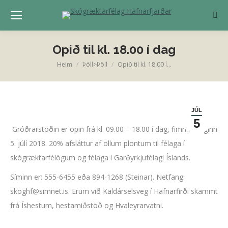
Sear
Opið til kl. 18.00 í dag
Heim
Þöll>Þöll
Opið til kl. 18.00 í…
You are here:
JÚL
5
Gróðrarstöðin er opin frá kl. 09.00 – 18.00 í dag, fimmtudaginn
5. júlí 2018. 20% afsláttur af öllum plöntum til félaga í
skógræktarfélögum og félaga í Garðyrkjufélagi Íslands.
Síminn er: 555-6455 eða 894-1268 (Steinar). Netfang:
skoghf@simnet.is. Erum við Kaldárselsveg í Hafnarfirði skammt
frá Íshestum, hestamiðstöð og Hvaleyrarvatni.