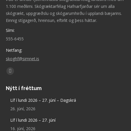
1.100 meðlimi. Skógræktarfélag Hafnarfjarðar sér um alla
skógrækt, uppgræðslu og skógarumhirðu í upplandi bæjarins.
Einnig stígagerð, hreinsun, eftirlit og þess háttar.
Sími:
555-6455
Netfang:
skoghf@simnet.is
Find us on:
Facebook
page
Nýtt í fréttum
opens
in
Líf í lundi 2026 – 27. júní – Dagskrá
new
26. júní, 2026
window
Líf í lundi 2026 – 27. júní
16. júní, 2026