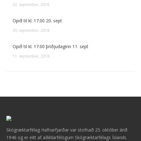
22. september, 2018
Opið til kl. 17.00 20. sept
20. september, 2018
Opið til kl. 17.00 þriðjudaginn 11. sept
11. september, 2018
Skógræktarfélag Hafnarfjarðar var stofnað 25. október árið
1946 og er eitt af aðildarfélögum Skógræktarfélags Íslands.