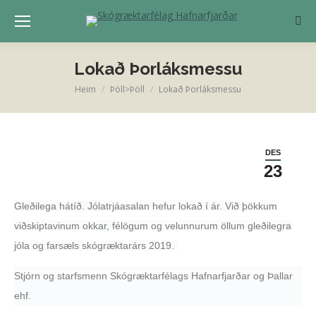
Sear
Lokað Þorláksmessu
Heim
Þöll>Þöll
Lokað Þorláksmessu
You are here:
DES
23
Gleðilega hátíð. Jólatrjáasalan hefur lokað í ár. Við þökkum
viðskiptavinum okkar, félögum og velunnurum öllum gleðilegra
jóla og farsæls skógræktarárs 2019.
Stjórn og starfsmenn Skógræktarfélags Hafnarfjarðar og Þallar
ehf.