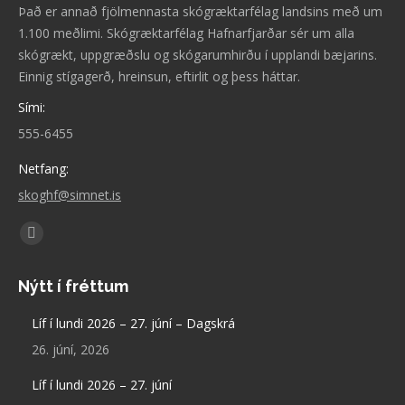
Það er annað fjölmennasta skógræktarfélag landsins með um
1.100 meðlimi. Skógræktarfélag Hafnarfjarðar sér um alla
skógrækt, uppgræðslu og skógarumhirðu í upplandi bæjarins.
Einnig stígagerð, hreinsun, eftirlit og þess háttar.
Sími:
555-6455
Netfang:
skoghf@simnet.is
Find us on:
Facebook
page
Nýtt í fréttum
opens
in
Líf í lundi 2026 – 27. júní – Dagskrá
new
26. júní, 2026
window
Líf í lundi 2026 – 27. júní