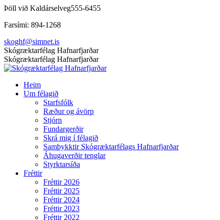
Skip
Þöll við Kaldárselveg
555-6455
to
Farsími: 894-1268
content
skoghf@simnet.is
Facebook
Skógræktarfélag Hafnarfjarðar
page
Skógræktarfélag Hafnarfjarðar
opens
in
Heim
new
Um félagið
window
Starfsfólk
Ræður og ávörp
Stjórn
Fundargerðir
Skrá mig í félagið
Samþykktir Skógræktarfélags Hafnarfjarðar
Áhugaverðir tenglar
Styrktarsíða
Fréttir
Fréttir 2026
Fréttir 2025
Fréttir 2024
Fréttir 2023
Fréttir 2022