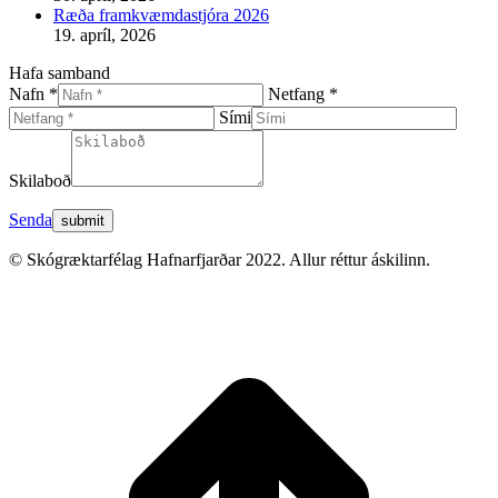
Ræða framkvæmdastjóra 2026
19. apríl, 2026
Hafa samband
Nafn *
Netfang *
Sími
Skilaboð
Senda
© Skógræktarfélag Hafnarfjarðar 2022. Allur réttur áskilinn.
t
T