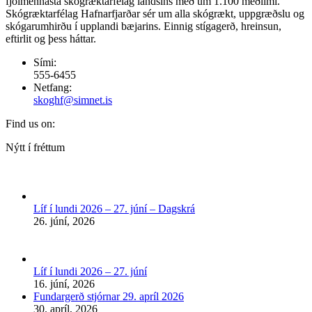
fjölmennasta skógræktarfélag landsins með um 1.100 meðlimi.
Skógræktarfélag Hafnarfjarðar sér um alla skógrækt, uppgræðslu og
skógarumhirðu í upplandi bæjarins. Einnig stígagerð, hreinsun,
eftirlit og þess háttar.
Sími:
555-6455
Netfang:
skoghf@simnet.is
Find us on:
Facebook
Nýtt í fréttum
page
opens
in
new
Líf í lundi 2026 – 27. júní – Dagskrá
window
26. júní, 2026
Líf í lundi 2026 – 27. júní
16. júní, 2026
Fundargerð stjórnar 29. apríl 2026
30. apríl, 2026