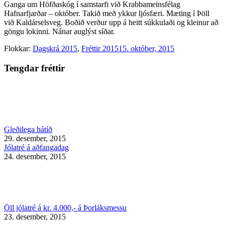
Ganga um Höfðaskóg í samstarfi við Krabbameinsfélag
Hafnarfjarðar – október. Takið með ykkur ljósfæri. Mæting í Þöll
við Kaldárselsveg. Boðið verður upp á heitt súkkulaði og kleinur að
göngu lokinni. Nánar auglýst síðar.
Flokkar:
Dagskrá 2015
,
Fréttir 2015
15. október, 2015
Tengdar fréttir
Gleðilega hátíð
29. desember, 2015
Jólatré á aðfangadag
24. desember, 2015
Öll jólatré á kr. 4.000,- á Þorláksmessu
23. desember, 2015