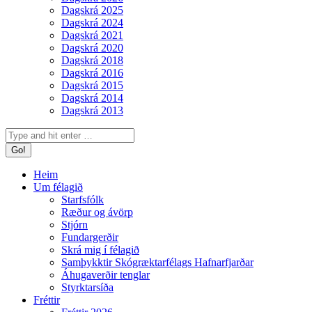
Dagskrá 2025
Dagskrá 2024
Dagskrá 2021
Dagskrá 2020
Dagskrá 2018
Dagskrá 2016
Dagskrá 2015
Dagskrá 2014
Dagskrá 2013
Search:
Heim
Um félagið
Starfsfólk
Ræður og ávörp
Stjórn
Fundargerðir
Skrá mig í félagið
Samþykktir Skógræktarfélags Hafnarfjarðar
Áhugaverðir tenglar
Styrktarsíða
Fréttir