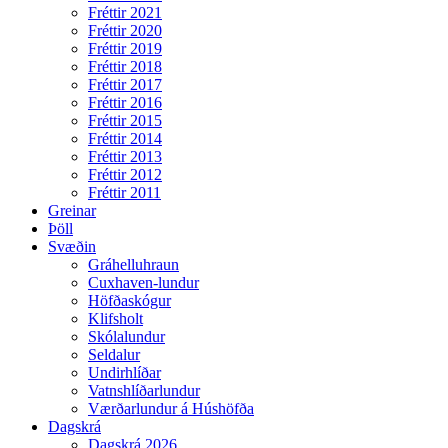
Fréttir 2021
Fréttir 2020
Fréttir 2019
Fréttir 2018
Fréttir 2017
Fréttir 2016
Fréttir 2015
Fréttir 2014
Fréttir 2013
Fréttir 2012
Fréttir 2011
Greinar
Þöll
Svæðin
Gráhelluhraun
Cuxhaven-lundur
Höfðaskógur
Klifsholt
Skólalundur
Seldalur
Undirhlíðar
Vatnshlíðarlundur
Værðarlundur á Húshöfða
Dagskrá
Dagskrá 2026