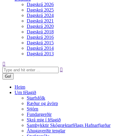
Dagskrá 2026
Dagskrá 2025
Dagskrá 2024
Dagskrá 2021
Dagskrá 2020
Dagskrá 2018
Dagskrá 2016
Dagskrá 2015
Dagskrá 2014
Dagskrá 2013
Search:
Heim
Um félagið
Starfsfólk
Ræður og ávörp
Stjórn
Fundargerðir
Skrá mig í félagið
Samþykktir Skógræktarfélags Hafnarfjarðar
Áhugaverðir tenglar