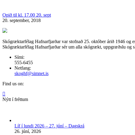
Opið til kl. 17.00 20. sept
20. september, 2018
Skógræktarfélag Hafnarfjarðar var stofnað 25. október árið 1946 og e
Skógræktarfélag Hafnarfjarðar sér um alla skógrækt, uppgræðslu og skó
Sími:
555-6455
Netfang:
skoghf@simnet.is
Find us on:
Facebook
page
Nýtt í fréttum
opens
in
new
window
Líf í lundi 2026 – 27. júní – Dagskrá
26. júní, 2026