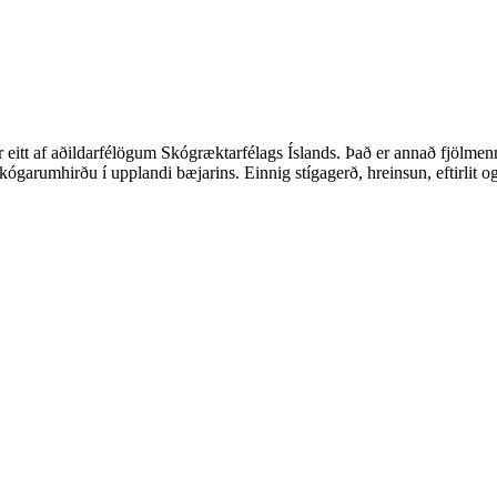
r eitt af aðildarfélögum Skógræktarfélags Íslands. Það er annað fjölm
garumhirðu í upplandi bæjarins. Einnig stígagerð, hreinsun, eftirlit og 