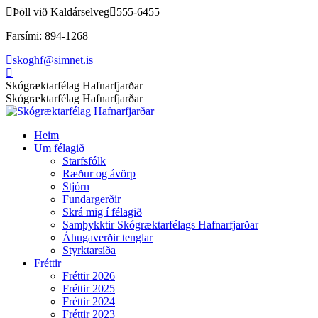
Skip
Þöll við Kaldárselveg
555-6455
to
Farsími: 894-1268
content
skoghf@simnet.is
Facebook
page
Skógræktarfélag Hafnarfjarðar
opens
Skógræktarfélag Hafnarfjarðar
in
new
Heim
window
Um félagið
Starfsfólk
Ræður og ávörp
Stjórn
Fundargerðir
Skrá mig í félagið
Samþykktir Skógræktarfélags Hafnarfjarðar
Áhugaverðir tenglar
Styrktarsíða
Fréttir
Fréttir 2026
Fréttir 2025
Fréttir 2024
Fréttir 2023