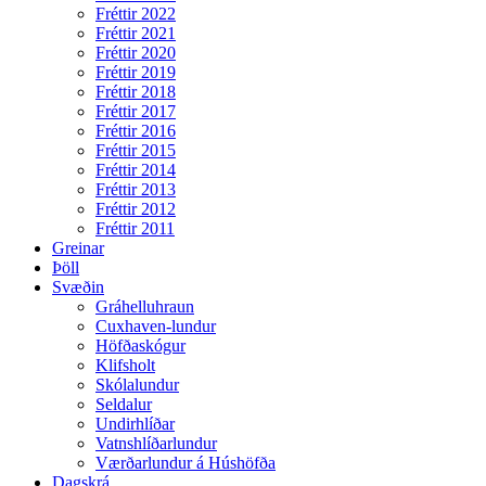
Fréttir 2022
Fréttir 2021
Fréttir 2020
Fréttir 2019
Fréttir 2018
Fréttir 2017
Fréttir 2016
Fréttir 2015
Fréttir 2014
Fréttir 2013
Fréttir 2012
Fréttir 2011
Greinar
Þöll
Svæðin
Gráhelluhraun
Cuxhaven-lundur
Höfðaskógur
Klifsholt
Skólalundur
Seldalur
Undirhlíðar
Vatnshlíðarlundur
Værðarlundur á Húshöfða
Dagskrá