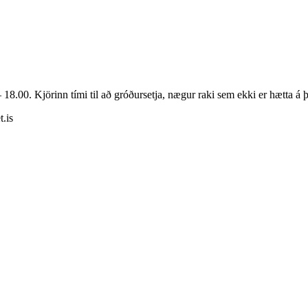
 18.00. Kjörinn tími til að gróðursetja, nægur raki sem ekki er hætta á 
.is