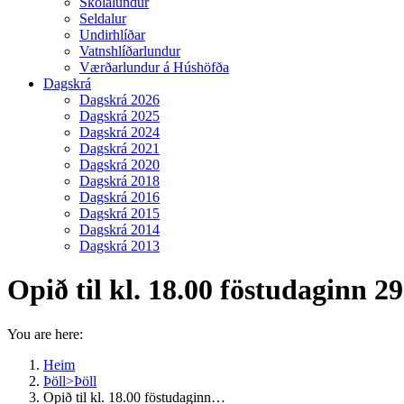
Skólalundur
Seldalur
Undirhlíðar
Vatnshlíðarlundur
Værðarlundur á Húshöfða
Dagskrá
Dagskrá 2026
Dagskrá 2025
Dagskrá 2024
Dagskrá 2021
Dagskrá 2020
Dagskrá 2018
Dagskrá 2016
Dagskrá 2015
Dagskrá 2014
Dagskrá 2013
Opið til kl. 18.00 föstudaginn 29
You are here:
Heim
Þöll>Þöll
Opið til kl. 18.00 föstudaginn…