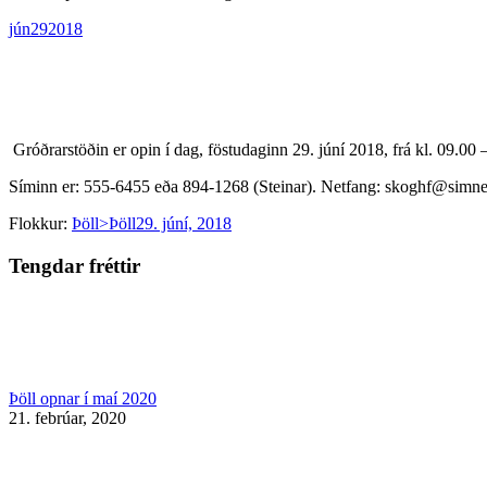
jún
29
2018
Gróðrarstöðin er opin í dag, föstudaginn 29. júní 2018, frá kl. 09.00 –
Síminn er: 555-6455 eða 894-1268 (Steinar). Netfang: skoghf@simnet
Flokkur:
Þöll>Þöll
29. júní, 2018
Tengdar fréttir
Þöll opnar í maí 2020
21. febrúar, 2020