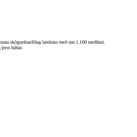
ennasta skógræktarfélag landsins með um 1.100 meðlimi.
þess háttar.