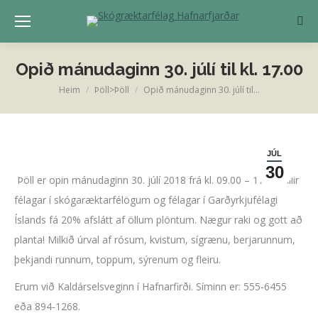
Sear
Opið mánudaginn 30. júlí til kl. 17.00
Heim
Þöll>Þöll
Opið mánudaginn 30. júlí til…
You are here:
JÚL
30
Þöll er opin mánudaginn 30. júlí 2018 frá kl. 09.00 – 17.00. Allir
félagar í skógaræktarfélögum og félagar í Garðyrkjufélagi
Íslands fá 20% afslátt af öllum plöntum. Nægur raki og gott að
planta! Milkið úrval af rósum, kvistum, sígrænu, berjarunnum,
þekjandi runnum, toppum, sýrenum og fleiru.
Erum við Kaldárselsveginn í Hafnarfirði. Síminn er: 555-6455
eða 894-1268.