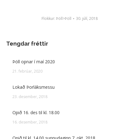
Flokkur:
Þöll>Þöll
30. júlí, 2018
Tengdar fréttir
Þöll opnar í maí 2020
21. febrúar, 2020
Lokað Þorláksmessu
23. desember, 2018
Opið 16. des til kl. 18.00
16. desember, 2018
Opið til kl. 14.00 sunnudaginn 7. okt. 2018