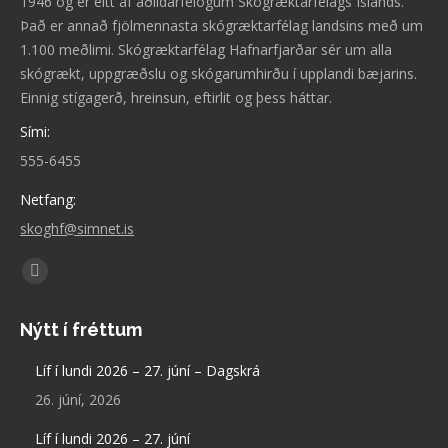
1946 og er eitt af aðildarfélögum Skógræktarfélags Íslands.
Það er annað fjölmennasta skógræktarfélag landsins með um
1.100 meðlimi. Skógræktarfélag Hafnarfjarðar sér um alla
skógrækt, uppgræðslu og skógarumhirðu í upplandi bæjarins.
Einnig stígagerð, hreinsun, eftirlit og þess háttar.
Sími:
555-6455
Netfang:
skoghf@simnet.is
Find us on:
Facebook
page
Nýtt í fréttum
opens
in
Líf í lundi 2026 – 27. júní – Dagskrá
new
26. júní, 2026
window
Líf í lundi 2026 – 27. júní