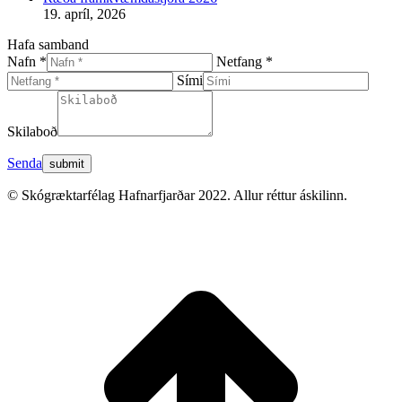
19. apríl, 2026
Hafa samband
Nafn *
Netfang *
Sími
Skilaboð
Senda
© Skógræktarfélag Hafnarfjarðar 2022. Allur réttur áskilinn.
t
T