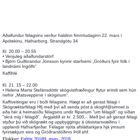
Aðalfundur félagsins verður haldinn fimmtudaginn 22. mars í
Apótekinu, Hafnarborg, Strandgötu 34
Kl. 20.00 – 20.55
• Venjuleg aðalfundarstörf.
• Björn Guðbrandur Jónsson kynnir starfsemi „Gróðurs fyrir fólk í
landnámi Ingólfs“
Kaffihlé
Kl. 21. 15 – 22.00
• Helena Marta Stefánsdóttir skógvistfræðingur flytur erindi sem hún
nefnir „Matsveppirnir í skóginum“.
Kaffiveitingar eru í boði félagsins. Hægt er að gerast félagi í
Skógræktarfélagi Hfj með því að senda póst á skoghf@simnet.is
eða hér á heimasíðu félagsins undir flipanum "um félagið" og síðan
"skrá mig í félagið". Árgjaldið er kr. 2.500,-. Með því að gerast félagi
styður þú við skógrækt og uppbyggingu á útivistarsvæðinu í
upplandi Hafnarfjarðar. Félagar njóta afsláttarkjara hjá ýmsum
fyrirtækjum eins og Gróðrarstöðinni Þöll ehf.
Flokkur:
Fréttir 2018
9. mars, 2018