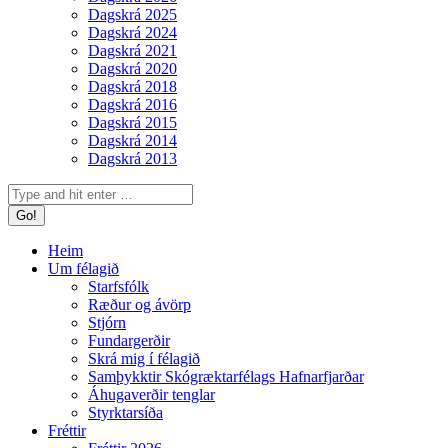
Dagskrá 2025
Dagskrá 2024
Dagskrá 2021
Dagskrá 2020
Dagskrá 2018
Dagskrá 2016
Dagskrá 2015
Dagskrá 2014
Dagskrá 2013
Search:
Heim
Um félagið
Starfsfólk
Ræður og ávörp
Stjórn
Fundargerðir
Skrá mig í félagið
Samþykktir Skógræktarfélags Hafnarfjarðar
Áhugaverðir tenglar
Styrktarsíða
Fréttir