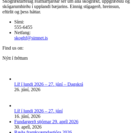
Skógræktarfélag Hafnarfjarðar sér um alla skógrækt, uppgræðslu og
skógarumhirðu í upplandi bæjarins. Einnig stígagerð, hreinsun,
eftirlit og þess háttar.
Sími:
555-6455
Netfang:
skoghf@simnet.is
Find us on:
Facebook
Nýtt í fréttum
page
opens
in
new
Líf í lundi 2026 – 27. júní – Dagskrá
window
26. júní, 2026
Líf í lundi 2026 – 27. júní
16. júní, 2026
Fundargerð stjórnar 29. apríl 2026
30. apríl, 2026
Ræða framkvæmdastjóra 2026