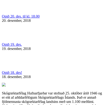
Opið 20. des. til kl. 18.00
20. desember, 2018
Opið 19. des.
19. desember, 2018
Opið 18. des!
18. desember, 2018
Skógræktarfélag Hafnarfjarðar var stofnað 25. október árið 1946 og
er eitt af aðildarfélögum Skógræktarfélags Íslands. Það er annað
fjölmennasta skógræktarfélag landsins með um 1.100 meðlimi.