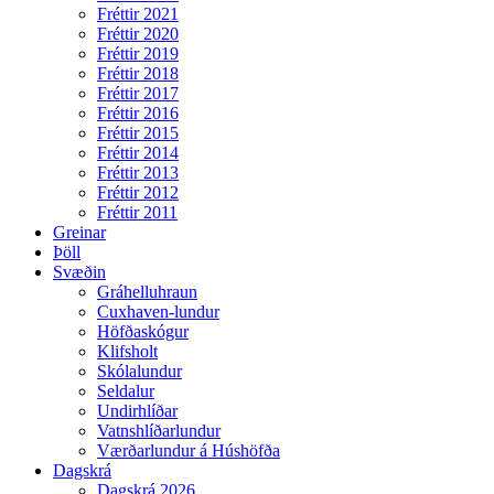
Fréttir 2021
Fréttir 2020
Fréttir 2019
Fréttir 2018
Fréttir 2017
Fréttir 2016
Fréttir 2015
Fréttir 2014
Fréttir 2013
Fréttir 2012
Fréttir 2011
Greinar
Þöll
Svæðin
Gráhelluhraun
Cuxhaven-lundur
Höfðaskógur
Klifsholt
Skólalundur
Seldalur
Undirhlíðar
Vatnshlíðarlundur
Værðarlundur á Húshöfða
Dagskrá
Dagskrá 2026