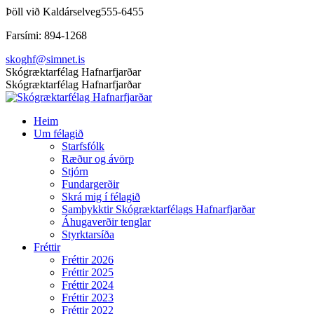
Skip
Þöll við Kaldárselveg
555-6455
to
Farsími: 894-1268
content
skoghf@simnet.is
Facebook
Skógræktarfélag Hafnarfjarðar
page
Skógræktarfélag Hafnarfjarðar
opens
in
Heim
new
Um félagið
window
Starfsfólk
Ræður og ávörp
Stjórn
Fundargerðir
Skrá mig í félagið
Samþykktir Skógræktarfélags Hafnarfjarðar
Áhugaverðir tenglar
Styrktarsíða
Fréttir
Fréttir 2026
Fréttir 2025
Fréttir 2024
Fréttir 2023
Fréttir 2022