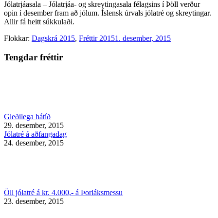
Jólatrjáasala – Jólatrjáa- og skreytingasala félagsins í Þöll verður
opin í desember fram að jólum. Íslensk úrvals jólatré og skreytingar.
Allir fá heitt súkkulaði.
Flokkar:
Dagskrá 2015
,
Fréttir 2015
1. desember, 2015
Tengdar fréttir
Gleðilega hátíð
29. desember, 2015
Jólatré á aðfangadag
24. desember, 2015
Öll jólatré á kr. 4.000,- á Þorláksmessu
23. desember, 2015