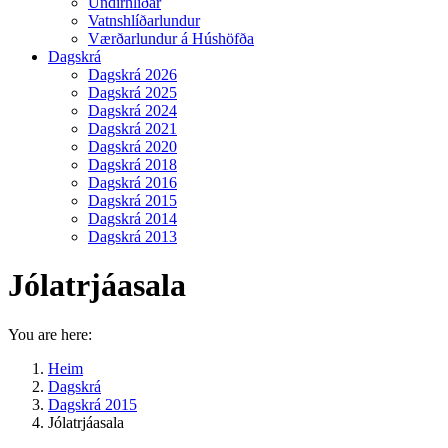
Undirhlíðar
Vatnshlíðarlundur
Værðarlundur á Húshöfða
Dagskrá
Dagskrá 2026
Dagskrá 2025
Dagskrá 2024
Dagskrá 2021
Dagskrá 2020
Dagskrá 2018
Dagskrá 2016
Dagskrá 2015
Dagskrá 2014
Dagskrá 2013
Jólatrjáasala
You are here:
Heim
Dagskrá
Dagskrá 2015
Jólatrjáasala