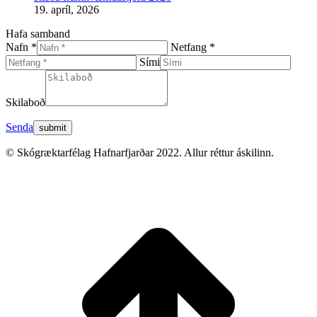
19. apríl, 2026
Hafa samband
Nafn *
Netfang *
Sími
Skilaboð
Senda
© Skógræktarfélag Hafnarfjarðar 2022. Allur réttur áskilinn.
t
T