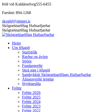
Skip
Þöll við Kaldárselveg
555-6455
to
Farsími: 894-1268
content
skoghf@simnet.is
Facebook
Skógræktarfélag Hafnarfjarðar
page
Skógræktarfélag Hafnarfjarðar
opens
in
Heim
new
Um félagið
window
Starfsfólk
Ræður og ávörp
Stjórn
Fundargerðir
Skrá mig í félagið
Samþykktir Skógræktarfélags Hafnarfjarðar
Áhugaverðir tenglar
Styrktarsíða
Fréttir
Fréttir 2026
Fréttir 2025
Fréttir 2024
Fréttir 2023
Fréttir 2022