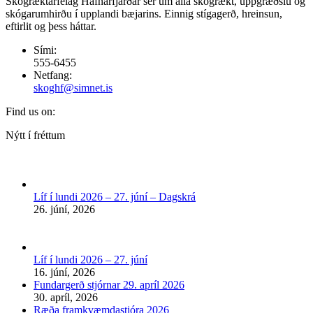
Skógræktarfélag Hafnarfjarðar sér um alla skógrækt, uppgræðslu og
skógarumhirðu í upplandi bæjarins. Einnig stígagerð, hreinsun,
eftirlit og þess háttar.
Sími:
555-6455
Netfang:
skoghf@simnet.is
Find us on:
Facebook
Nýtt í fréttum
page
opens
in
new
Líf í lundi 2026 – 27. júní – Dagskrá
window
26. júní, 2026
Líf í lundi 2026 – 27. júní
16. júní, 2026
Fundargerð stjórnar 29. apríl 2026
30. apríl, 2026
Ræða framkvæmdastjóra 2026