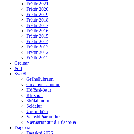
Fréttir 2021
Fréttir 2020
Fréttir 2019
Fréttir 2018
Fréttir 2017
Fréttir 2016
Fréttir 2015
Fréttir 2014
Fréttir 2013
Fréttir 2012
Fréttir 2011
Greinar
Þöll
Svæðin
Gráhelluhraun
Cuxhaven-lundur
Höfðaskógur
Klifsholt
Skólalundur
Seldalur
Undirhlíðar
Vatnshlíðarlundur
Værðarlundur á Húshöfða
Dagskrá
Dagskrá 2026