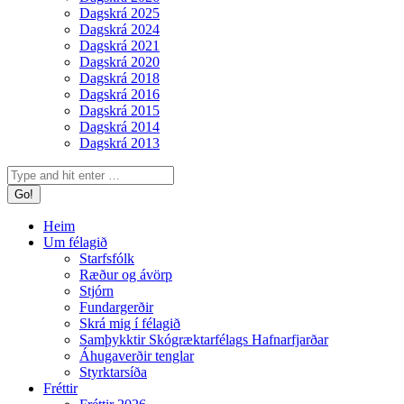
Dagskrá 2025
Dagskrá 2024
Dagskrá 2021
Dagskrá 2020
Dagskrá 2018
Dagskrá 2016
Dagskrá 2015
Dagskrá 2014
Dagskrá 2013
Search:
Heim
Um félagið
Starfsfólk
Ræður og ávörp
Stjórn
Fundargerðir
Skrá mig í félagið
Samþykktir Skógræktarfélags Hafnarfjarðar
Áhugaverðir tenglar
Styrktarsíða
Fréttir