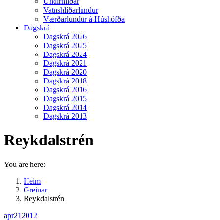
Undirhlíðar
Vatnshlíðarlundur
Værðarlundur á Húshöfða
Dagskrá
Dagskrá 2026
Dagskrá 2025
Dagskrá 2024
Dagskrá 2021
Dagskrá 2020
Dagskrá 2018
Dagskrá 2016
Dagskrá 2015
Dagskrá 2014
Dagskrá 2013
Reykdalstrén
You are here:
Heim
Greinar
Reykdalstrén
apr
21
2012