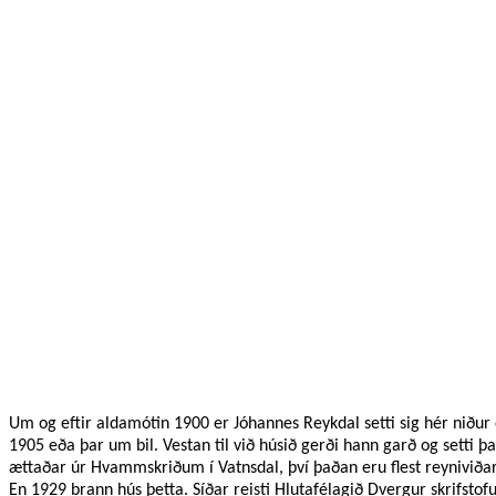
Um og eftir aldamótin 1900 er Jóhannes Reykdal setti sig hér niður 
1905 eða þar um bil. Vestan til við húsið gerði hann garð og setti 
ættaðar úr Hvammskriðum í Vatnsdal, því þaðan eru flest reyniviða
En 1929 brann hús þetta. Síðar reisti Hlutafélagið Dvergur skrifstof