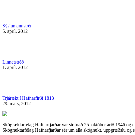
Sýslumannstrén
5. apríl, 2012
Linnetstréð
1. apríl, 2012
Trjárækt í Hafnarfirði 1813
29. mars, 2012
Skógræktarfélag Hafnarfjarðar var stofnað 25. október árið 1946 og e
Skógræktarfélag Hafnarfjarðar sér um alla skógrækt, uppgræðslu og skó