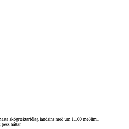
ennasta skógræktarfélag landsins með um 1.100 meðlimi.
þess háttar.