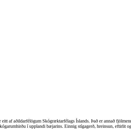
r eitt af aðildarfélögum Skógræktarfélags Íslands. Það er annað fjölm
garumhirðu í upplandi bæjarins. Einnig stígagerð, hreinsun, eftirlit og 