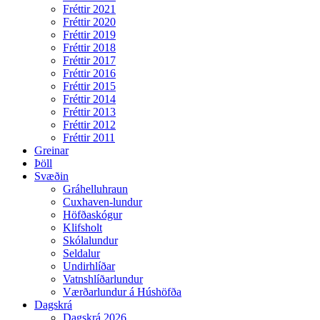
Fréttir 2021
Fréttir 2020
Fréttir 2019
Fréttir 2018
Fréttir 2017
Fréttir 2016
Fréttir 2015
Fréttir 2014
Fréttir 2013
Fréttir 2012
Fréttir 2011
Greinar
Þöll
Svæðin
Gráhelluhraun
Cuxhaven-lundur
Höfðaskógur
Klifsholt
Skólalundur
Seldalur
Undirhlíðar
Vatnshlíðarlundur
Værðarlundur á Húshöfða
Dagskrá
Dagskrá 2026