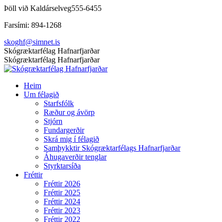
Skip
Þöll við Kaldárselveg
555-6455
to
Farsími: 894-1268
content
skoghf@simnet.is
Facebook
Skógræktarfélag Hafnarfjarðar
page
Skógræktarfélag Hafnarfjarðar
opens
in
Heim
new
Um félagið
window
Starfsfólk
Ræður og ávörp
Stjórn
Fundargerðir
Skrá mig í félagið
Samþykktir Skógræktarfélags Hafnarfjarðar
Áhugaverðir tenglar
Styrktarsíða
Fréttir
Fréttir 2026
Fréttir 2025
Fréttir 2024
Fréttir 2023
Fréttir 2022