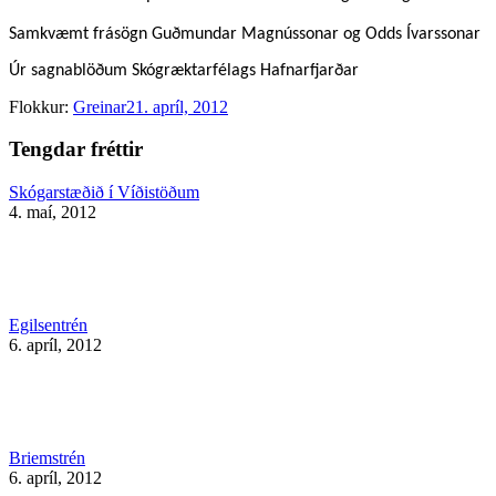
Samkvæmt frásögn Guðmundar Magnússonar og Odds Ívarssonar
Úr sagnablöðum Skógræktarfélags Hafnarfjarðar
Flokkur:
Greinar
21. apríl, 2012
Tengdar fréttir
Skógarstæðið í Víðistöðum
4. maí, 2012
Egilsentrén
6. apríl, 2012
Briemstrén
6. apríl, 2012