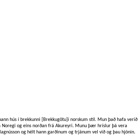
 hann hús í brekkunni [Brekkugötu]í norskum stíl. Mun það hafa verið
rá Noregi og eins norðan frá Akureyri. Munu þær hríslur þá vera
Magnússon og hélt hann garðinum og trjánum vel við og þau hjónin.