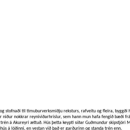
og stofnaði til timuburverksmiðju reksturs, rafveitu og fleira, byggði
þar niður nokkrar reyniviðarhríslur, sem hann mun hafa fengið bæði f
rtrén á Akureyri ættuð. Hús þetta keypti síðar Guðmundur skipstjóri 
uhús á lóðinni, en vestan við það er garðurinn og standa trén enn.