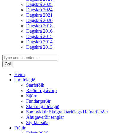
Dagskrá 2025
Dagskrá 2024
Dagskrá 2021
Dagskrá 2020
Dagskrá 2018
Dagskrá 2016
Dagskrá 2015
Dagskrá 2014
Dagskrá 2013
Search:
Heim
Um félagið
Starfsfólk
Ræður og ávörp
Stjórn
Fundargerðir
Skrá mig í félagið
Samþykktir Skógræktarfélags Hafnarfjarðar
Áhugaverðir tenglar
Styrktarsíða
Fréttir