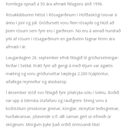
formlega opnað á 50 ára afmæli félagsins árið 1996.
Rósaklúbburinn hittist í Rósagarðinum í Höfðaskógi tvisvar á
árinu í júní og júlí. Gróðursett voru fleiri rósayrki og hlúð að
þeim rósum sem fyrir eru í garðinum. Nú eru á annað hundrað
yrki af rósum í rósagarðinum en garðurinn fagnar fimm ára
afmæli í ár.
Laugardaginn 26. september efndi félagið til gróðursetningar-
ferðar í Seldal. Þrátt fyrir að gengi á með éljum var ágætis
mæting og voru gróðursettar tæplega 2.200 trjáplöntur,
aðallega reyniviður og alaskaösp.
Í desember stóð svo félagið fyrir jólatrjáa-sölu í Selinu. Boðið
var upp á íslenska stafafuru og rauðgreni. Einnig voru á
boðstólum ýmiskonar greinar, könglar, skreyttar leiðisgreinar,
hurðakransar, jólavendir o.fl. allt saman gert úr efniviði úr
skóginum. Mörgum þykir það orðið ómissandi hluti