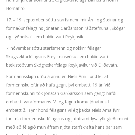
Hornafirði.
17. – 19. september sóttu starfsmennirnir Árni og Steinar og
formaður félagsins Jónatan Garðarsson ráðstefnuna „Skógar
og Lýðheilsa“ sem haldin var í Reykjavík.
7. nóvember sóttu starfsmenn og nokkrir félagar
Skógræktarfélagsins Freysteinsvöku sem haldin var í
bækistöðvum Skógrækarfélags Reykjavíkur við Elliðavatn.
Formannsskipti urðu á árinu en Níels Árni Lund lét af
formennsku eftir að hafa gegnt því embætti í 9 ár. Við
formennskunni tók Jónatan Garðarsson sem gengt hafði
embætti varaformanns. Vil ég fagna komu Jónatans í
embættið. Fyrir hönd félagsins vil ég þakka Níels Árna fyrir
farsæla formennsku félagsins og jafnframt lýsa yfir gleði minni
með að félagið mun áfram njóta starfskrafta hans þar sem