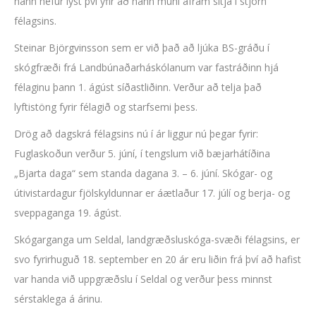
hann hefur lýst því yfir að hann muni áfram sitja í stjórn
félagsins.
Steinar Björgvinsson sem er við það að ljúka BS-gráðu í
skógfræði frá Landbúnaðarháskólanum var fastráðinn hjá
félaginu þann 1. ágúst síðastliðinn. Verður að telja það
lyftistöng fyrir félagið og starfsemi þess.
Drög að dagskrá félagsins nú í ár liggur nú þegar fyrir:
Fuglaskoðun verður 5. júní, í tengslum við bæjarhátíðina
„Bjarta daga“ sem standa dagana 3. – 6. júní. Skógar- og
útivistardagur fjölskyldunnar er áætlaður 17. júlí og berja- og
sveppaganga 19. ágúst.
Skógarganga um Seldal, landgræðsluskóga-svæði félagsins, er
svo fyrirhuguð 18. september en 20 ár eru liðin frá því að hafist
var handa við uppgræðslu í Seldal og verður þess minnst
sérstaklega á árinu.