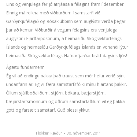
Eins og venjulega fer jólatrjáasala félagins fram í desember.
Einnig má reikna með viðburðum í samstarfi við
Garðyrkjufélagið og Rósaklúbbinn sem auglýstir verða þegar
þar að kemur. Viðburðir á vegum félagsins eru venjulega
auglýstir í Fjarðarpóstinum, á heimasíðu Skógræktarfélags
Íslands og heimasíðu Garðyrkjufélags Íslands en vonandi lýtur
heimasíða Skógræktarfélags Hafnarfjarðar brátt dagsins ljós!
Ágætu fundarmenn
Ég vil að endingu þakka það traust sem mér hefur verið sýnt
undanfarin ár. Ég vil færa samstarfsfólki mínu hjartans þakkir.
Öllum sjálfboðaliðum, stjórn, bókara, bæjarstjórn,
bæjarstarfsmönnum og öðrum samstarfaðilum vil ég þakka
gott og farsælt samstarf. Guð blessi ykkur.
Flokkur:
Ræður
30. nóvember, 2011