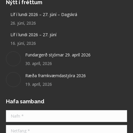
Nýtt í fréttum
opens
in
Líf í lundi 2026 – 27. júní – Dagskrá
new
26. júní, 2026
window
Líf í lundi 2026 – 27. júní
16. júní, 2026
Fundargerð stjórnar 29. apríl 2026
30. apríl, 2026
Ræða framkvæmdastjóra 2026
19. apríl, 2026
Hafa samband
Nafn *
Netfang *