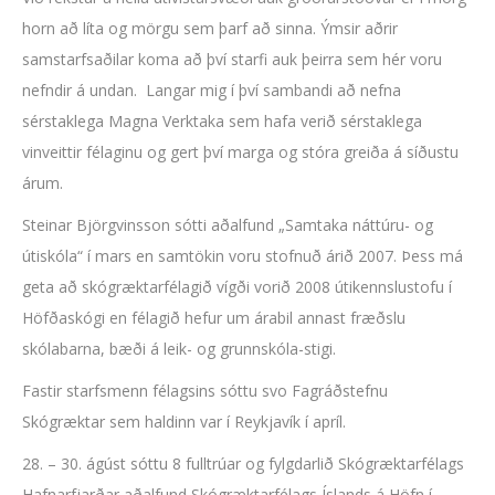
horn að líta og mörgu sem þarf að sinna. Ýmsir aðrir
samstarfsaðilar koma að því starfi auk þeirra sem hér voru
nefndir á undan. Langar mig í því sambandi að nefna
sérstaklega Magna Verktaka sem hafa verið sérstaklega
vinveittir félaginu og gert því marga og stóra greiða á síðustu
árum.
Steinar Björgvinsson sótti aðalfund „Samtaka náttúru- og
útiskóla“ í mars en samtökin voru stofnuð árið 2007. Þess má
geta að skógræktarfélagið vígði vorið 2008 útikennslustofu í
Höfðaskógi en félagið hefur um árabil annast fræðslu
skólabarna, bæði á leik- og grunnskóla-stigi.
Fastir starfsmenn félagsins sóttu svo Fagráðstefnu
Skógræktar sem haldinn var í Reykjavík í apríl.
28. – 30. ágúst sóttu 8 fulltrúar og fylgdarlið Skógræktarfélags
Hafnarfjarðar aðalfund Skógræktarfélags Íslands á Höfn í