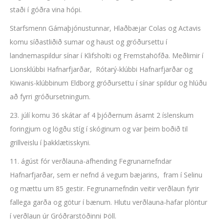
staði í góðra vina hópi.
Starfsmenn Gámaþjónustunnar, Hlaðbæjar Colas og Actavis
komu síðastliðið sumar og haust og gróðursettu í
landnemaspildur sínar í Klifsholti og Fremstahöfða. Meðlimir í
Lionsklúbbi Hafnarfjarðar, Rótarý-klúbbi Hafnarfjarðar og
Kiwanis-klúbbinum Eldborg gróðursettu í sínar spildur og hlúðu
að fyrri gróðursetningum.
23. júlí komu 36 skátar af 4 þjóðernum ásamt 2 íslenskum
foringjum og lögðu stíg í skóginum og var þeim boðið til
grillveislu í þakklætisskyni.
11. ágúst fór verðlauna-afhending Fegrunarnefndar
Hafnarfjarðar, sem er nefnd á vegum bæjarins, fram í Selinu
og mættu um 85 gestir. Fegrunarnefndin veitir verðlaun fyrir
fallega garða og götur í bænum. Hlutu verðlauna-hafar plöntur
í verðlaun úr Gróðrarstöðinni Þöll.