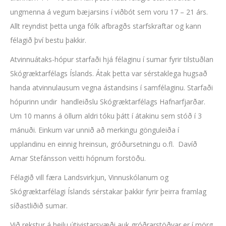
ungmenna á vegum bæjarsins í viðbót sem voru 17 – 21 árs.
Allt reyndist þetta unga fólk afbragðs starfskraftar og kann
félagið því bestu þakkir.
Atvinnuátaks-hópur starfaði hjá félaginu í sumar fyrir tilstuðlan
Skógræktarfélags Íslands. Átak þetta var sérstaklega hugsað
handa atvinnulausum vegna ástandsins í samfélaginu. Starfaði
hópurinn undir handleiðslu Skógræktarfélags Hafnarfjarðar.
Um 10 manns á öllum aldri tóku þátt í átakinu sem stóð í 3
mánuði. Einkum var unnið að merkingu gönguleiða í
upplandinu en einnig hreinsun, gróðursetningu o.fl. Davíð
Arnar Stefánsson veitti hópnum forstöðu.
Félagið vill færa Landsvirkjun, Vinnuskólanum og
Skógræktarfélagi Íslands sérstakar þakkir fyrir þeirra framlag
síðastliðið sumar.
Við rekstur á heilu útivistarsvæði auk gróðrarstöðvar er í mörg