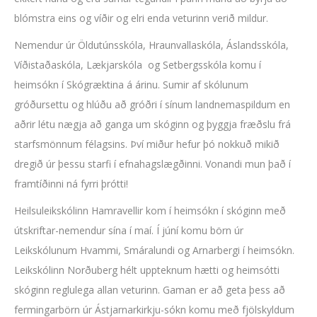
blómstra eins og víðir og elri enda veturinn verið mildur.
Nemendur úr Öldutúnsskóla, Hraunvallaskóla, Áslandsskóla,
Víðistaðaskóla, Lækjarskóla og Setbergsskóla komu í
heimsókn í Skógræktina á árinu. Sumir af skólunum
gróðursettu og hlúðu að gróðri í sínum landnemaspildum en
aðrir létu nægja að ganga um skóginn og þyggja fræðslu frá
starfsmönnum félagsins. Því miður hefur þó nokkuð mikið
dregið úr þessu starfi í efnahagslægðinni. Vonandi mun það í
framtíðinni ná fyrri þrótti!
Heilsuleikskólinn Hamravellir kom í heimsókn í skóginn með
útskriftar-nemendur sína í maí. Í júní komu börn úr
Leikskólunum Hvammi, Smáralundi og Arnarbergi í heimsókn.
Leikskólinn Norðuberg hélt uppteknum hætti og heimsótti
skóginn reglulega allan veturinn. Gaman er að geta þess að
fermingarbörn úr Ástjarnarkirkju-sókn komu með fjölskyldum