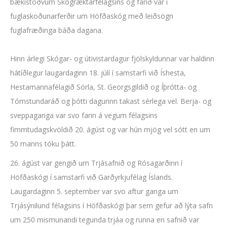
bækistöðvum Skógræktarfélagsins og farið var í
fuglaskoðunarferðir um Höfðaskóg með leiðsögn
fuglafræðinga báða dagana.
Hinn árlegi Skógar- og útivistardagur fjölskyldunnar var haldinn
hátíðlegur laugardaginn 18. júlí í samstarfi við Íshesta,
Hestamannafélagið Sörla, St. Georgsgildið og Íþrótta- og
Tómstundaráð og þótti dagurinn takast sérlega vel. Berja- og
sveppaganga var svo farin á vegum félagsins
fimmtudagskvöldið 20. ágúst og var hún mjög vel sótt en um
50 manns tóku þátt.
26. ágúst var gengið um Trjásafnið og Rósagarðinn í
Höfðaskógi í samstarfi við Garðyrkjufélag Íslands.
Laugardaginn 5. september var svo aftur ganga um
Trjásýnilund félagsins í Höfðaskógi þar sem gefur að lýta safn
um 250 mismunandi tegunda trjáa og runna en safnið var