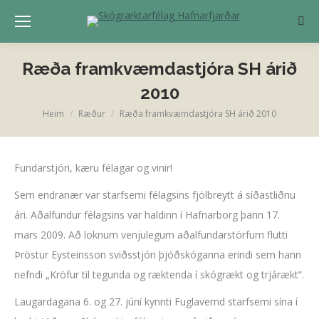
Sear
Ræða framkvæmdastjóra SH árið
2010
Heim
Ræður
Ræða framkvæmdastjóra SH árið 2010
You are here:
Fundarstjóri, kæru félagar og vinir!
Sem endranær var starfsemi félagsins fjölbreytt á síðastliðnu
ári. Aðalfundur félagsins var haldinn í Hafnarborg þann 17.
mars 2009. Að loknum venjulegum aðalfundarstörfum flutti
Þröstur Eysteinsson sviðsstjóri þjóðskóganna erindi sem hann
nefndi „Kröfur til tegunda og ræktenda í skógrækt og trjárækt“.
Laugardagana 6. og 27. júní kynnti Fuglavernd starfsemi sína í