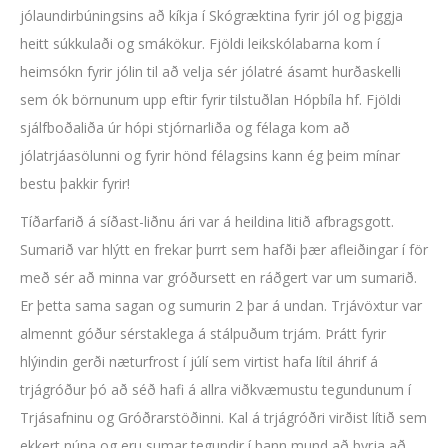
jólaundirbúningsins að kíkja í Skógræktina fyrir jól og þiggja
heitt súkkulaði og smákökur. Fjöldi leikskólabarna kom í
heimsókn fyrir jólin til að velja sér jólatré ásamt hurðaskelli
sem ók börnunum upp eftir fyrir tilstuðlan Hópbíla hf. Fjöldi
sjálfboðaliða úr hópi stjórnarliða og félaga kom að
jólatrjáasölunni og fyrir hönd félagsins kann ég þeim mínar
bestu þakkir fyrir!
Tíðarfarið á síðast-liðnu ári var á heildina litið afbragsgott.
Sumarið var hlýtt en frekar þurrt sem hafði þær afleiðingar í för
með sér að minna var gróðursett en ráðgert var um sumarið.
Er þetta sama sagan og sumurin 2 þar á undan. Trjávöxtur var
almennt góður sérstaklega á stálpuðum trjám. Þrátt fyrir
hlýindin gerði næturfrost í júlí sem virtist hafa lítil áhrif á
trjágróður þó að séð hafi á allra viðkvæmustu tegundunum í
Trjásafninu og Gróðrarstöðinni. Kal á trjágróðri virðist lítið sem
ekkert núna og eru sumar tegundir í þann mund að byrja að