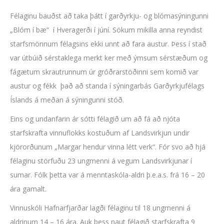
Félaginu bauðst að taka þátt í garðyrkju- og blómasýningunni
„Blóm í bæ“ í Hveragerði í júní. Sökum mikilla anna reyndist
starfsmönnum félagsins ekki unnt að fara austur. Þess í stað
var útbúið sérstaklega merkt ker með ýmsum sérstæðum og
fágætum skrautrunnum úr gróðrarstöðinni sem komið var
austur og fékk það að standa í sýningarbás Garðyrkjufélags
Íslands á meðan á sýningunni stóð.
Eins og undanfarin ár sótti félagið um að fá að njóta
starfskrafta vinnuflokks kostuðum af Landsvirkjun undir
kjörorðunum „Margar hendur vinna létt verk“. Fór svo að hjá
félaginu störfuðu 23 ungmenni á vegum Landsvirkjunar í
sumar. Fólk þetta var á menntaskóla-aldri þ.e.a.s. frá 16 – 20
ára gamalt.
Vinnuskóli Hafnarfjarðar lagði félaginu til 18 ungmenni á
aldrinum 14 – 16 ára. Auk þess naut félagið starfskrafta 9