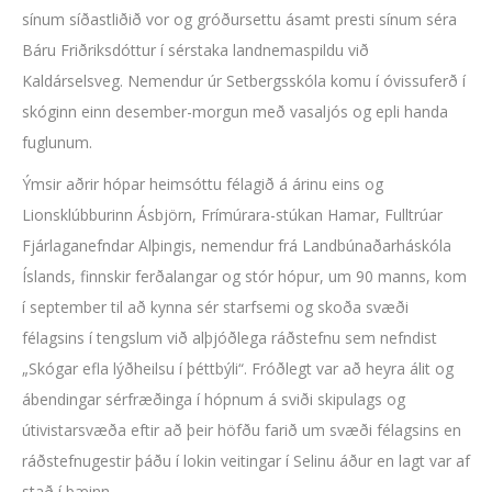
sínum síðastliðið vor og gróðursettu ásamt presti sínum séra
Báru Friðriksdóttur í sérstaka landnemaspildu við
Kaldárselsveg. Nemendur úr Setbergsskóla komu í óvissuferð í
skóginn einn desember-morgun með vasaljós og epli handa
fuglunum.
Ýmsir aðrir hópar heimsóttu félagið á árinu eins og
Lionsklúbburinn Ásbjörn, Frímúrara-stúkan Hamar, Fulltrúar
Fjárlaganefndar Alþingis, nemendur frá Landbúnaðarháskóla
Íslands, finnskir ferðalangar og stór hópur, um 90 manns, kom
í september til að kynna sér starfsemi og skoða svæði
félagsins í tengslum við alþjóðlega ráðstefnu sem nefndist
„Skógar efla lýðheilsu í þéttbýli“. Fróðlegt var að heyra álit og
ábendingar sérfræðinga í hópnum á sviði skipulags og
útivistarsvæða eftir að þeir höfðu farið um svæði félagsins en
ráðstefnugestir þáðu í lokin veitingar í Selinu áður en lagt var af
stað í bæinn.