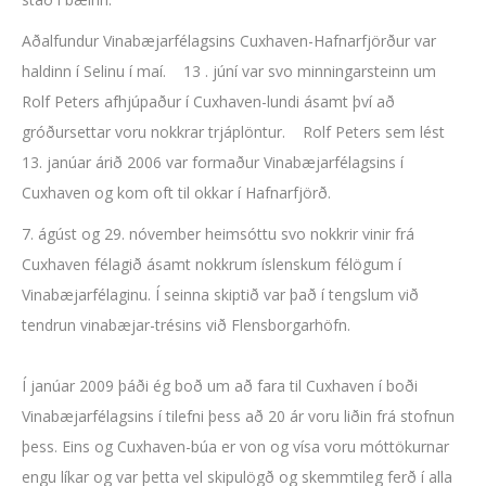
Aðalfundur Vinabæjarfélagsins Cuxhaven-Hafnarfjörður var
haldinn í Selinu í maí. 13 . júní var svo minningarsteinn um
Rolf Peters afhjúpaður í Cuxhaven-lundi ásamt því að
gróðursettar voru nokkrar trjáplöntur. Rolf Peters sem lést
13. janúar árið 2006 var formaður Vinabæjarfélagsins í
Cuxhaven og kom oft til okkar í Hafnarfjörð.
7. ágúst og 29. nóvember heimsóttu svo nokkrir vinir frá
Cuxhaven félagið ásamt nokkrum íslenskum félögum í
Vinabæjarfélaginu. Í seinna skiptið var það í tengslum við
tendrun vinabæjar-trésins við Flensborgarhöfn.
Í janúar 2009 þáði ég boð um að fara til Cuxhaven í boði
Vinabæjarfélagsins í tilefni þess að 20 ár voru liðin frá stofnun
þess. Eins og Cuxhaven-búa er von og vísa voru móttökurnar
engu líkar og var þetta vel skipulögð og skemmtileg ferð í alla