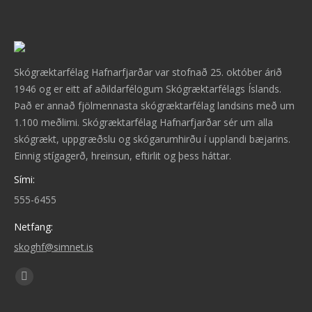
Skógræktarfélag Hafnarfjarðar var stofnað 25. október árið
1946 og er eitt af aðildarfélögum Skógræktarfélags Íslands.
Það er annað fjölmennasta skógræktarfélag landsins með um
1.100 meðlimi. Skógræktarfélag Hafnarfjarðar sér um alla
skógrækt, uppgræðslu og skógarumhirðu í upplandi bæjarins.
Einnig stígagerð, hreinsun, eftirlit og þess háttar.
Sími:
555-6455
Netfang:
skoghf@simnet.is
Find us on:
Facebook
page