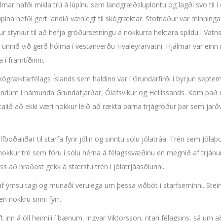
ar hafði mikla trú á lúpínu sem landgræðsluplöntu og lagði svo til í erf
úpína hefði gert landið vænlegt til skógræktar. Stofnaður var minning
r styrkur til að hefja gróðursetningu á nokkurra hektara spildu í Vatn
r unnið við gerð hólma í vestanverðu Hvaleyrarvatni. Hjálmar var einn
 í framtíðinni.
Skógræktarfélags Íslands sem haldinn var í Grundarfirði í byrjun sept
undum í námunda Grundafjarðar, Ólafsvíkur og Hellissands. Kom það m
alið að ekki væri nokkur leið að rækta þarna trjágróður þar sem jarð
boðaliðar til starfa fyrir jólin og sinntu sölu jólatráa. Trén sem Jólaþ
 nokkur tré sem fóru í sölu hérna á félagssvæðinu en megnið af trjá
s að hraðast gekk á stærstu trén í jólatrjáasölunni.
 af ýmsu tagi og munaði verulega um þessa viðbót í starfseminni. Stei
n nokkru sinni fyrr.
ift inn á öll heimili í bænum. Ingvar Viktorsson, ritari félagsins, sá 