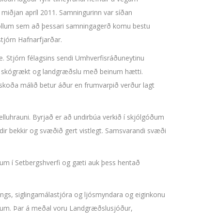
 miðjan apríl 2011. Samningurinn var síðan
ir öllum sem að þessari samningagerð komu bestu
rstjórn Hafnarfjarðar.
æ. Stjórn félagsins sendi Umhverfisráðuneytinu
a skógrækt og landgræðslu með beinum hætti.
skoða málið betur áður en frumvarpið verður lagt
elluhrauni. Byrjað er að undirbúa verkið í skjólgóðum
ldir bekkir og svæðið gert vistlegt. Samsvarandi svæði
num í Setbergshverfi og gæti auk þess hentað
ngs, siglingamálastjóra og ljósmyndara og eiginkonu
unum. Þar á meðal voru Landgræðslusjóður,