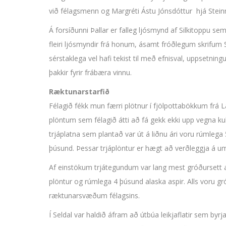
við félagsmenn og Margréti Ástu Jónsdóttur hjá Stei
Á forsíðunni Þallar er falleg ljósmynd af Silkitoppu se
fleiri ljósmyndir frá honum, ásamt fróðlegum skrifum 
sérstaklega vel hafi tekist til með efnisval, uppsetnin
þakkir fyrir frábæra vinnu.
Ræktunarstarfið
Félagið fékk mun færri plötnur í fjölpottabökkum frá 
plöntum sem félagið átti að fá gekk ekki upp vegna ku
trjáplatna sem plantað var út á liðnu ári voru rúmleg
þúsund. Þessar trjáplöntur er hægt að verðleggja á um 
Af einstökum trjátegundum var lang mest gróðursett a
plöntur og rúmlega 4 þúsund alaska aspir. Alls voru g
ræktunarsvæðum félagsins.
Í Seldal var haldið áfram að útbúa leikjaflatir sem byr