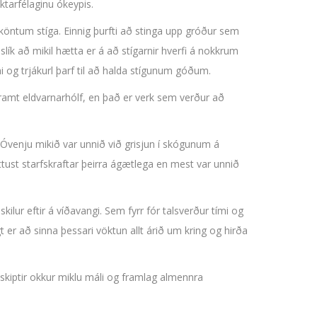
tarfélaginu ókeypis.
 köntum stíga. Einnig þurfti að stinga upp gróður sem
 slík að mikil hætta er á að stígarnir hverfi á nokkrum
efni og trjákurl þarf til að halda stígunum góðum.
ramt eldvarnarhólf, en það er verk sem verður að
 Óvenju mikið var unnið við grisjun í skógunum á
tust starfskraftar þeirra ágætlega en mest var unnið
ilur eftir á víðavangi. Sem fyrr fór talsverður tími og
gt er að sinna þessari vöktun allt árið um kring og hirða
 skiptir okkur miklu máli og framlag almennra