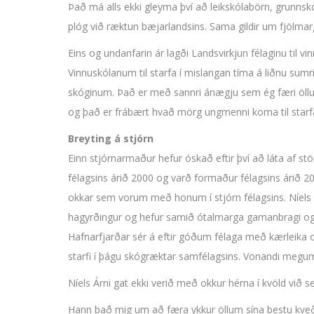
Það má alls ekki gleyma því að leikskólabörn, grunns
plóg við ræktun bæjarlandsins. Sama gildir um fjölma
Eins og undanfarin ár lagði Landsvirkjun félaginu til v
Vinnuskólanum til starfa í mislangan tíma á liðnu sumr
skóginum. Það er með sannri ánægju sem ég færi öllu þ
og það er frábært hvað mörg ungmenni koma til starfa 
Breyting á stjórn
Einn stjórnarmaður hefur óskað eftir því að láta af stör
félagsins árið 2000 og varð formaður félagsins árið 200
okkar sem vorum með honum í stjórn félagsins. Níels Ár
hagyrðingur og hefur samið ótalmarga gamanbragi og s
Hafnarfjarðar sér á eftir góðum félaga með kærleika 
starfi í þágu skógræktar samfélagsins. Vonandi megum 
Níels Árni gat ekki verið með okkur hérna í kvöld við 
Hann bað mig um að færa ykkur öllum sína bestu kveðju