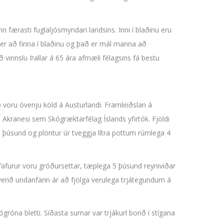
n færasti fuglaljósmyndari landsins. Inni í blaðinu eru
 er að finna í blaðinu og það er mál manna að
ð vinnslu Þallar á 65 ára afmæli félagsins fá bestu
 voru óvenju köld á Austurlandi. Framleiðslan á
Akranesi sem Skógræktarfélag Íslands yfirtók. Fjöldi
8 þúsund og plöntur úr tveggja lítra pottum rúmlega 4
afurur voru gróðursettar, tæplega 5 þúsund reyniviðar
verið undanfarin ár að fjölga verulega trjátegundum á
gróna bletti. Síðasta sumar var trjákurl borið í stígana