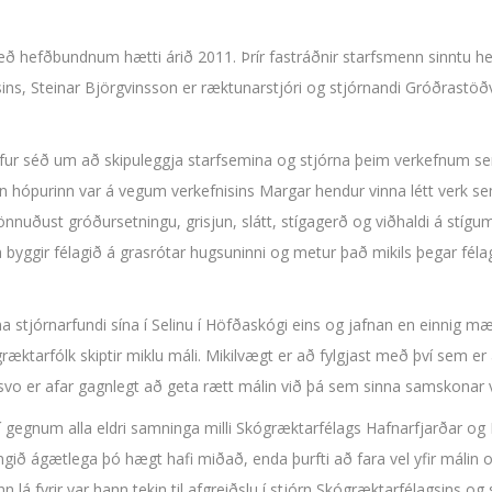
 hefðbundnum hætti árið 2011. Þrír fastráðnir starfsmenn sinntu hels
ns, Steinar Björgvinsson er ræktunarstjóri og stjórnandi Gróðrastöðv
 hefur séð um að skipuleggja starfsemina og stjórna þeim verkefnum 
hópurinn var á vegum verkefnisins Margar hendur vinna létt verk sem L
nuðust gróðursetningu, grisjun, slátt, stígagerð og viðhaldi á stíg
byggir félagið á grasrótar hugsuninni og metur það mikils þegar fél
a stjórnarfundi sína í Selinu í Höfðaskógi eins og jafnan en einnig m
græktarfólk skiptir miklu máli. Mikilvægt er að fylgjast með því sem 
vo er afar gagnlegt að geta rætt málin við þá sem sinna samskonar 
 í gegnum alla eldri samninga milli Skógræktarfélags Hafnarfjarðar 
ngið ágætlega þó hægt hafi miðað, enda þurfti að fara vel yfir málin o
lá fyrir var hann tekin til afgreiðslu í stjórn Skógræktarfélagsins og 