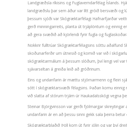
Landgræðsla ríkisins og Fuglaverndarfélag Íslands. Hjálm
landgræðslu þar sem áður var lítt gróið bersvæði og l
þessum sjóði var Skógræktarfélagi Hafnarfjarðar veittu
gerð minningarreits, planta út trjáplöntum og einnig e
að gera svæðið að kjörlendi fyrir fugla og fuglaskoðara
Nokkrir fulltrúar Skógræktarfélagsins sóttu aðalfund 
skoðunarferðir um útnesið og komið var við í skógarl
skógræktarmálum á þessum slóðum, því lengi vel var t
sjávarseltan á greiða leið að gróðrinum.
Eins og undanfarin ár mættu stjórnarmenn og fleiri sjálf
sótt í skógræktarsvæði félagsins. Þaðan komu einnig
við slatta af stórum trjám úr Haukadalsskógi vegna þes
Steinar Björgvinsson var gerði fjölmargar skreytingar
undanfarin ár en að þessu sinni gekk sala þeirra betur e
Skógræktarblaðið Þöll kom út fyrir jólin og var því dre