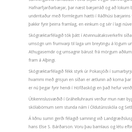
Hafnarfjarðarbæjar, þar næst bæjarráð og að lokum bæj
undirritaður með formlegum hætti í Ráðhúsi bæjarins 
þakkir fyrir þeirra framlag, en einkum og sér í lagi n
Skógræktarfélagið tók þátt í Atvinnuátaksverkefni síð
umsögn um frumvarp til laga um breytingu á lögum u
Athugasemdir og umsagnir bárust frá mörgum aðilum, f
fram á Alþingi.
Skógræktarfélagið fékk styrk úr Pokasjóði í sumarbyrj
hvammi með grisjun en síðan er ætlunin að koma þar fyri
er nú þegar fyrir hendi í Höfðaskógi en það hefur veri
Útikennslusvæðið í Gráhelluhrauni verður mun nær byg
skólabörnum sem stunda nám í Öldutúnsskóla og Setb
Á liðnu sumri gerði félagið samning við Landgræðslu
hans Else S. Bárðarson. Voru þau barnlaus og létu ef