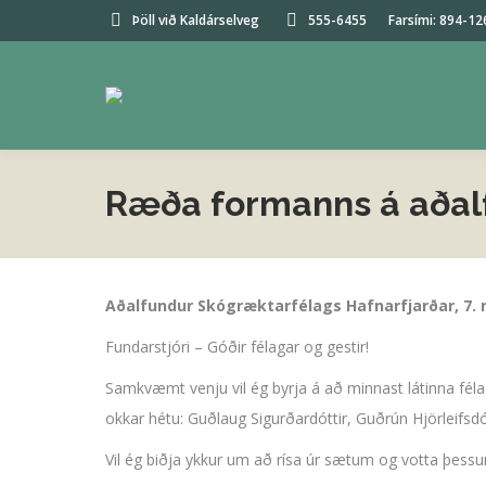
Þöll við Kaldárselveg
555-6455
Farsími: 894-12
Ræða formanns á aðal
Aðalfundur Skógræktarfélags Hafnarfjarðar, 7. 
Fundarstjóri – Góðir félagar og gestir!
Samkvæmt venju vil ég byrja á að minnast látinna félag
okkar hétu: Guðlaug Sigurðardóttir, Guðrún Hjörleifsd
Vil ég biðja ykkur um að rísa úr sætum og votta þess