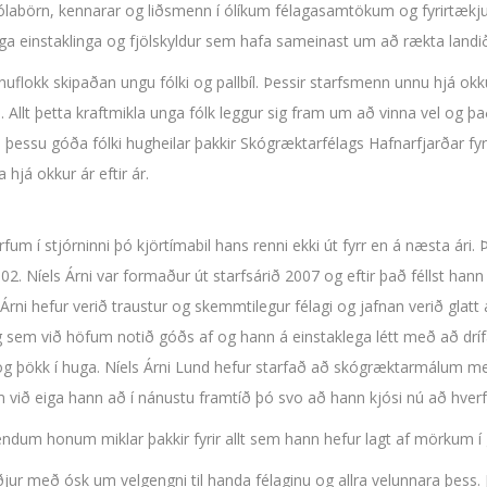
kólabörn, kennarar og liðsmenn í ólíkum félagasamtökum og fyrirtækj
rga einstaklinga og fjölskyldur sem hafa sameinast um að rækta landi
innuflokk skipaðan ungu fólki og pallbíl. Þessir starfsmenn unnu hjá ok
i. Allt þetta kraftmikla unga fólk leggur sig fram um að vinna vel og
essu góða fólki hugheilar þakkir Skógræktarfélags Hafnarfjarðar fyri
hjá okkur ár eftir ár.
fum í stjórninni þó kjörtímabil hans renni ekki út fyrr en á næsta ári. 
2. Níels Árni var formaður út starfsárið 2007 og eftir það féllst hann
ni hefur verið traustur og skemmtilegur félagi og jafnan verið glatt 
em við höfum notið góðs af og hann á einstaklega létt með að drífa
og þökk í huga. Níels Árni Lund hefur starfað að skógræktarmálum með
við eiga hann að í nánustu framtíð þó svo að hann kjósi nú að hverfa
sendum honum miklar þakkir fyrir allt sem hann hefur lagt af mörkum í
r með ósk um velgengni til handa félaginu og allra velunnara þess. J