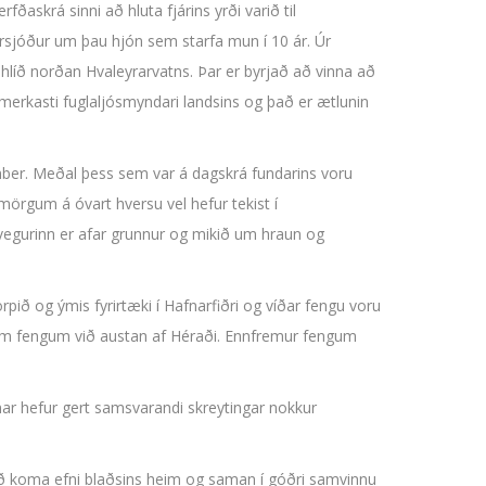
ðaskrá sinni að hluta fjárins yrði varið til
arsjóður um þau hjón sem starfa mun í 10 ár. Úr
shlíð norðan Hvaleyrarvatns. Þar er byrjað að vinna að
 merkasti fuglaljósmyndari landsins og það er ætlunin
ember. Meðal þess sem var á dagskrá fundarins voru
örgum á óvart hversu vel hefur tekist í
vegurinn er afar grunnur og mikið um hraun og
orpið og ýmis fyrirtæki í Hafnarfiðri og víðar fengu voru
num fengum við austan af Héraði. Ennfremur fengum
nar hefur gert samsvarandi skreytingar nokkur
um að koma efni blaðsins heim og saman í góðri samvinnu