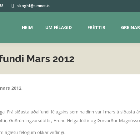
68
skoghf@simnet.is
HEIM
UM FÉLAGIÐ
FRÉTTIR
GREINAR
HEIM
UM FÉLAGIÐ
FRÉTTIR
GREINAR
fundi Mars 2012
mars 2012.
a. Frá síðasta aðalfundi félagsins sem haldinn var í mars á síðasta ári
óttir, Guðrún Ingvarsdóttir, Hrund Helgadóttir og Þorvarður Magnússo
um ágætu félögum okkar virðingu.