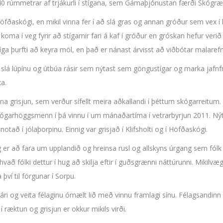
40 rúmmetrar af trjákurli í stígana, sem Gámaþjónustan færði Skógræk
Höfðaskógi, en mikil vinna fer í að slá gras og annan gróður sem vex í
koma í veg fyrir að stígarnir fari á kaf í gróður en gróskan hefur verið
 stíga þurfti að keyra möl, en það er nánast árvisst að viðbótar malar
 slá lúpínu og útbúa rásir sem nýtast sem göngustígar og marka jafnf
ka.
a grisjun, sem verður sífellt meira aðkallandi í þéttum skógarreitum.
kógarhöggsmenn í þá vinnu í um mánaðartíma í vetrarbyrjun 2011. Nýt
otað í jólaþorpinu. Einnig var grisjað í Klifsholti og í Höfðaskógi.
 er að fara um upplandið og hreinsa rusl og allskyns úrgang sem fólk sk
vað fólki dettur í hug að skilja eftir í guðsgrænni náttúrunni. Mikilvæ
því til förgunar í Sorpu.
a ári og veita félaginu ómælt lið með vinnu framlagi sínu. Félagsandinn
æktun og grisjun er okkur mikils virði.