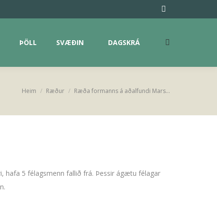
ÞÖLL
SVÆÐIN
DAGSKRÁ
Facebook
Search:
page
opens
ÞÖLL
SVÆÐIN
DAGSKRÁ
Search:
in
new
window
Heim
Ræður
Ræða formanns á aðalfundi Mars…
You are here:
, hafa 5 félagsmenn fallið frá. Þessir ágætu félagar
n.