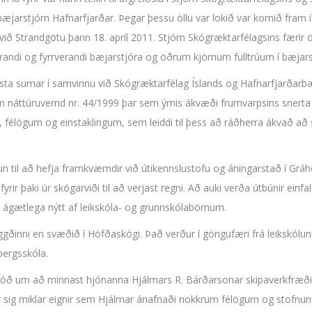
arstjórn Hafnarfjarðar. Þegar þessu öllu var lokið var komið fram í
við Strandgötu þann 18. apríl 2011. Stjórn Skógræktarfélagsins fær
úverandi og fyrrverandi bæjarstjóra og öðrum kjörnum fulltrúum í bæja
asta sumar í samvinnu við Skógræktarfélag Íslands og Hafnarfjarðarb
m náttúruvernd nr. 44/1999 þar sem ýmis ákvæði frumvarpsins snert
élögum og einstaklingum, sem leiddi til þess að ráðherra ákvað að 
un til að hefja framkvæmdir við útikennslustofu og áningarstað í Gráh
r þaki úr skógarviði til að verjast regni. Að auki verða útbúnir einfa
ð ágætlega nýtt af leikskóla- og grunnskólabörnum.
gðinni en svæðið í Höfðaskógi. Það verður í göngufæri frá leikskólu
ergsskóla.
sjóð um að minnast hjónanna Hjálmars R. Bárðarsonar skipaverkfræði
tir sig miklar eignir sem Hjálmar ánafnaði nokkrum félögum og stofn