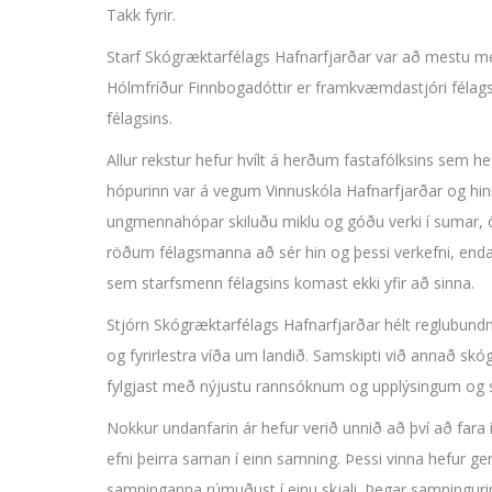
Takk fyrir.
Starf Skógræktarfélags Hafnarfjarðar var að mestu með
Hólmfríður Finnbogadóttir er framkvæmdastjóri félagsi
félagsins.
Allur rekstur hefur hvílt á herðum fastafólksins sem
hópurinn var á vegum Vinnuskóla Hafnarfjarðar og hinn 
ungmennahópar skiluðu miklu og góðu verki í sumar, ön
röðum félagsmanna að sér hin og þessi verkefni, enda 
sem starfsmenn félagsins komast ekki yfir að sinna.
Stjórn Skógræktarfélags Hafnarfjarðar hélt reglubundn
og fyrirlestra víða um landið. Samskipti við annað skó
fylgjast með nýjustu rannsóknum og upplýsingum og s
Nokkur undanfarin ár hefur verið unnið að því að fara
efni þeirra saman í einn samning. Þessi vinna hefur ge
samninganna rúmuðust í einu skjali. Þegar samningurinn 