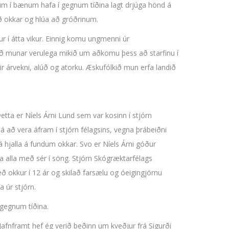
um í bænum hafa í gegnum tíðina lagt drjúga hönd á
ð okkar og hlúa að gróðrinum.
kur í átta vikur. Einnig komu ungmenni úr
 það munar verulega mikið um aðkomu þess að starfinu í
r árvekni, alúð og atorku. Æskufólkið mun erfa landið
Þetta er Níels Árni Lund sem var kosinn í stjórn
 á að vera áfram í stjórn félagsins, vegna þrábeiðni
á hjalla á fundum okkar. Svo er Níels Árni góður
 alla með sér í söng. Stjórn Skógræktarfélags
 okkur í 12 ár og skilað farsælu og óeigingjörnu
 úr stjórn.
 gegnum tíðina.
afnframt hef ég verið beðinn um kveðjur frá Sigurði