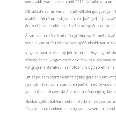
sem ruddir voru í dalnum árið 2010. Notaðir voru um 
Allt síðasta sumar var unnið að viðhaldi göngustíga í 
skotið hafði rótum í stígunum. Var það gert til þess að 
árum ef þeim er ekki haldið við á hverju ári. Í nokkra
Áfram var haldið við að rjúfa gróðursvæði með því að
setja aukinn kraft í eftir því sem gróðurheildirnar stæk
Þegar skógar stækka og þéttast er nauðsynlegt að sinn
síðasta ári en Skógræktarfélagið fékk m.a. tvo vana s
við grisjun á stafafuru í Selhöfðanum og það efni m.a. n
Eitt af því sem starfsmenn félagsins gera árið um kring
fyrirhöfn í hreinsunarstarfið, en það er með ólíkindum h
jafnharðan það sem skilið er eftir á víðavangi og koma 
Nokkrir sjálfboðaliðar mæta til starfa á hverju einast
félagsmanna, landnemanna og annarra sem taka þátt í r