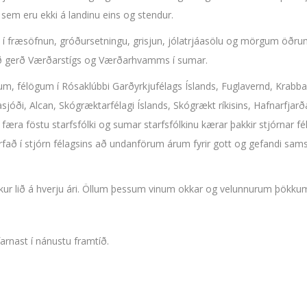
em eru ekki á landinu eins og stendur.
 í fræsöfnun, gróðursetningu, grisjun, jólatrjáasölu og mörgum öðr
 gerð Værðarstígs og Værðarhvamms í sumar.
um, félögum í Rósaklúbbi Garðyrkjufélags Íslands, Fuglavernd, Krabb
sjóði, Alcan, Skógræktarfélagi Íslands, Skógrækt ríkisins, Hafnarf
æra föstu starfsfólki og sumar starfsfólkinu kærar þakkir stjórnar féla
að í stjórn félagsins að undanförum árum fyrir gott og gefandi samst
kur lið á hverju ári. Öllum þessum vinum okkar og velunnurum þökkum
arnast í nánustu framtíð.