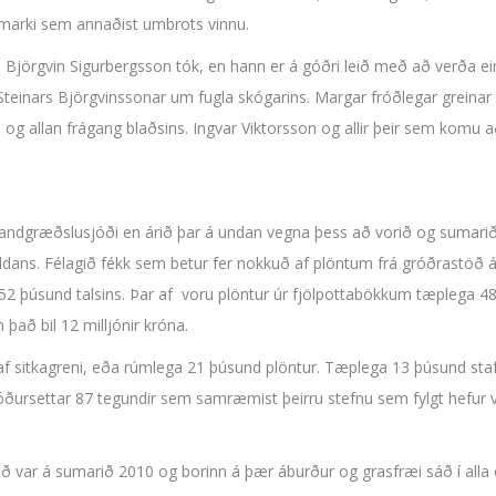
nmarki sem annaðist umbrots vinnu.
m Björgvin Sigurbergsson tók, en hann er á góðri leið með að verða ein
Steinars Björgvinssonar um fugla skógarins. Margar fróðlegar greinar
gu og allan frágang blaðsins. Ingvar Viktorsson og allir þeir sem komu a
Landgræðslusjóði en árið þar á undan vegna þess að vorið og sumarið
ldans. Félagið fékk sem betur fer nokkuð af plöntum frá gróðrastöð á 
a 52 þúsund talsins. Þar af voru plöntur úr fjölpottabökkum tæplega 4
það bil 12 milljónir króna.
f sitkagreni, eða rúmlega 21 þúsund plöntur. Tæplega 13 þúsund staf
róðursettar 87 tegundir sem samræmist þeirru stefnu sem fylgt hefur 
jað var á sumarið 2010 og borinn á þær áburður og grasfræi sáð í alla ó