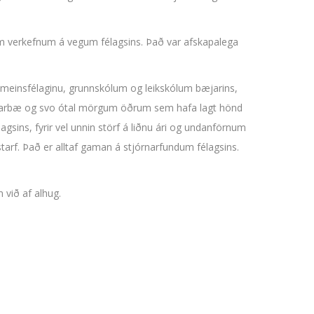
um verkefnum á vegum félagsins. Það var afskapalega
ameinsfélaginu, grunnskólum og leikskólum bæjarins,
jarðarbæ og svo ótal mörgum öðrum sem hafa lagt hönd
gsins, fyrir vel unnin störf á liðnu ári og undanförnum
arf. Það er alltaf gaman á stjórnarfundum félagsins.
 við af alhug.