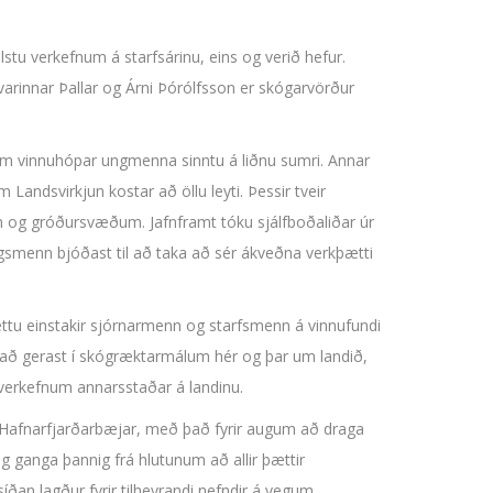
tu verkefnum á starfsárinu, eins og verið hefur.
arinnar Þallar og Árni Þórólfsson er skógarvörður
sem vinnuhópar ungmenna sinntu á liðnu sumri. Annar
andsvirkjun kostar að öllu leyti. Þessir tveir
um og gróðursvæðum. Jafnframt tóku sjálfboðaliðar úr
agsmenn bjóðast til að taka að sér ákveðna verkþætti
ættu einstakir sjórnarmenn og starfsmenn á vinnufundi
er að gerast í skógræktarmálum hér og þar um landið,
verkefnum annarsstaðar á landinu.
og Hafnarfjarðarbæjar, með það fyrir augum að draga
g ganga þannig frá hlutunum að allir þættir
síðan lagður fyrir tilheyrandi nefndir á vegum