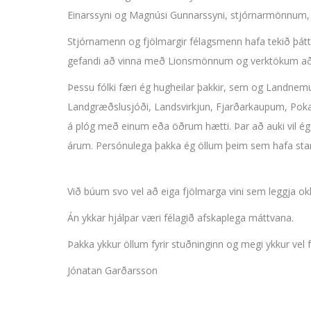
Einarssyni og Magnúsi Gunnarssyni, stjórnarmönnum, s
Stjórnamenn og fjölmargir félagsmenn hafa tekið þátt
gefandi að vinna með Lionsmönnum og verktökum að
Þessu fólki færi ég hugheilar þakkir, sem og Landnem
Landgræðslusjóði, Landsvirkjun, Fjarðarkaupum, Poka
á plóg með einum eða öðrum hætti. Þar að auki vil ég f
árum. Persónulega þakka ég öllum þeim sem hafa starf
Við búum svo vel að eiga fjölmarga vini sem leggja ok
Án ykkar hjálpar væri félagið afskaplega máttvana.
Þakka ykkur öllum fyrir stuðninginn og megi ykkur vel f
Jónatan Garðarsson