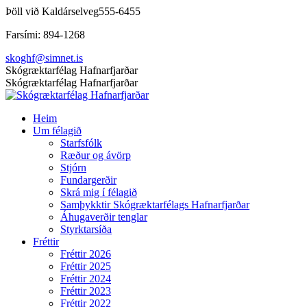
Skip
Þöll við Kaldárselveg
555-6455
to
Farsími: 894-1268
content
skoghf@simnet.is
Facebook
Skógræktarfélag Hafnarfjarðar
page
Skógræktarfélag Hafnarfjarðar
opens
in
Heim
new
Um félagið
window
Starfsfólk
Ræður og ávörp
Stjórn
Fundargerðir
Skrá mig í félagið
Samþykktir Skógræktarfélags Hafnarfjarðar
Áhugaverðir tenglar
Styrktarsíða
Fréttir
Fréttir 2026
Fréttir 2025
Fréttir 2024
Fréttir 2023
Fréttir 2022