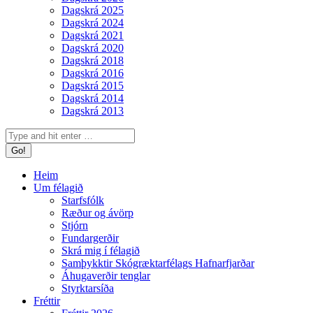
Dagskrá 2025
Dagskrá 2024
Dagskrá 2021
Dagskrá 2020
Dagskrá 2018
Dagskrá 2016
Dagskrá 2015
Dagskrá 2014
Dagskrá 2013
Search:
Heim
Um félagið
Starfsfólk
Ræður og ávörp
Stjórn
Fundargerðir
Skrá mig í félagið
Samþykktir Skógræktarfélags Hafnarfjarðar
Áhugaverðir tenglar
Styrktarsíða
Fréttir