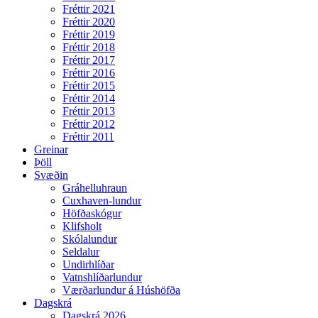
Fréttir 2021
Fréttir 2020
Fréttir 2019
Fréttir 2018
Fréttir 2017
Fréttir 2016
Fréttir 2015
Fréttir 2014
Fréttir 2013
Fréttir 2012
Fréttir 2011
Greinar
Þöll
Svæðin
Gráhelluhraun
Cuxhaven-lundur
Höfðaskógur
Klifsholt
Skólalundur
Seldalur
Undirhlíðar
Vatnshlíðarlundur
Værðarlundur á Húshöfða
Dagskrá
Dagskrá 2026