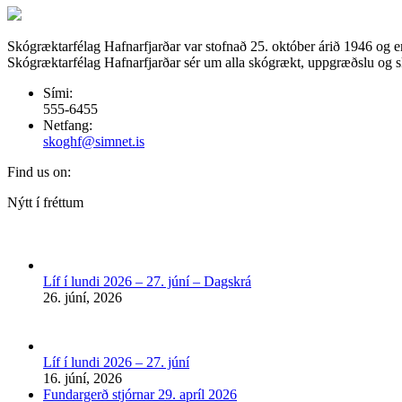
Skógræktarfélag Hafnarfjarðar var stofnað 25. október árið 1946 og e
Skógræktarfélag Hafnarfjarðar sér um alla skógrækt, uppgræðslu og skó
Sími:
555-6455
Netfang:
skoghf@simnet.is
Find us on:
Facebook
Nýtt í fréttum
page
opens
in
new
Líf í lundi 2026 – 27. júní – Dagskrá
window
26. júní, 2026
Líf í lundi 2026 – 27. júní
16. júní, 2026
Fundargerð stjórnar 29. apríl 2026