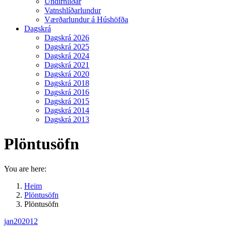
Undirhlíðar
Vatnshlíðarlundur
Værðarlundur á Húshöfða
Dagskrá
Dagskrá 2026
Dagskrá 2025
Dagskrá 2024
Dagskrá 2021
Dagskrá 2020
Dagskrá 2018
Dagskrá 2016
Dagskrá 2015
Dagskrá 2014
Dagskrá 2013
Plöntusöfn
You are here:
Heim
Plöntusöfn
Plöntusöfn
jan
20
2012