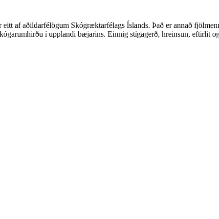
r eitt af aðildarfélögum Skógræktarfélags Íslands. Það er annað fjölm
garumhirðu í upplandi bæjarins. Einnig stígagerð, hreinsun, eftirlit og 