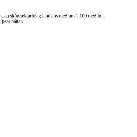
ennasta skógræktarfélag landsins með um 1.100 meðlimi.
þess háttar.