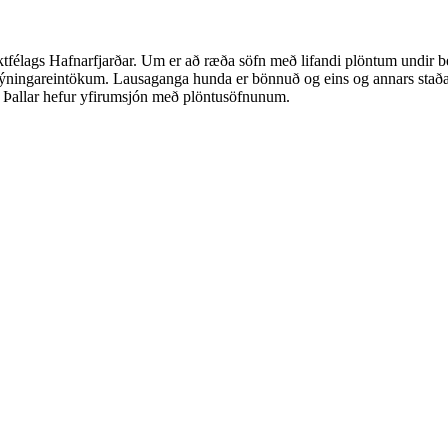
félags Hafnarfjarðar. Um er að ræða söfn með lifandi plöntum undir be
 sýningareintökum. Lausaganga hunda er bönnuð og eins og annars staðar 
i Þallar hefur yfirumsjón með plöntusöfnunum.