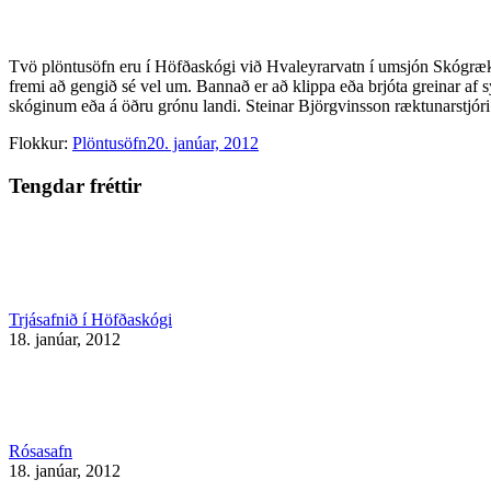
Tvö plöntusöfn eru í Höfðaskógi við Hvaleyrarvatn í umsjón Skógrækt
fremi að gengið sé vel um. Bannað er að klippa eða brjóta greinar af
skóginum eða á öðru grónu landi. Steinar Björgvinsson ræktunarstjór
Flokkur:
Plöntusöfn
20. janúar, 2012
Tengdar fréttir
Trjásafnið í Höfðaskógi
18. janúar, 2012
Rósasafn
18. janúar, 2012