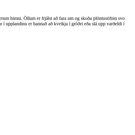
rum himni. Öllum er frjálst að fara um og skoða plöntusöfnin svo
í upplandinu er bannað að kveikja í gróðri eða slá upp varðeldi í