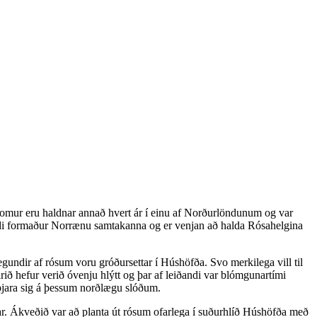
mkomur eru haldnar annað hvert ár í einu af Norðurlöndunum og var
randi formaður Norrænu samtakanna og er venjan að halda Rósahelgina
tegundir af rósum voru gróðursettar í Húshöfða. Svo merkilega vill til
ið hefur verið óvenju hlýtt og þar af leiðandi var blómgunartími
 spjara sig á þessum norðlægu slóðum.
ar. Ákveðið var að planta út rósum ofarlega í suðurhlíð Húshöfða með