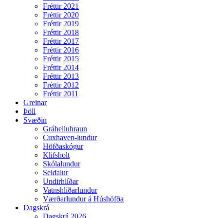
Fréttir 2021
Fréttir 2020
Fréttir 2019
Fréttir 2018
Fréttir 2017
Fréttir 2016
Fréttir 2015
Fréttir 2014
Fréttir 2013
Fréttir 2012
Fréttir 2011
Greinar
Þöll
Svæðin
Gráhelluhraun
Cuxhaven-lundur
Höfðaskógur
Klifsholt
Skólalundur
Seldalur
Undirhlíðar
Vatnshlíðarlundur
Værðarlundur á Húshöfða
Dagskrá
Dagskrá 2026