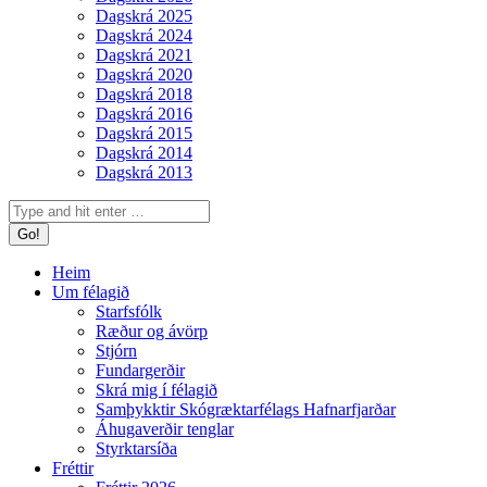
Dagskrá 2025
Dagskrá 2024
Dagskrá 2021
Dagskrá 2020
Dagskrá 2018
Dagskrá 2016
Dagskrá 2015
Dagskrá 2014
Dagskrá 2013
Search:
Heim
Um félagið
Starfsfólk
Ræður og ávörp
Stjórn
Fundargerðir
Skrá mig í félagið
Samþykktir Skógræktarfélags Hafnarfjarðar
Áhugaverðir tenglar
Styrktarsíða
Fréttir