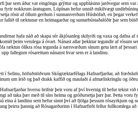
fi þar sem áður var eingöngu grýttur og uppblásinn jarðvegur sem var a
lúpínu fyrir nokkrum áratugum. Lúpínan hefur unnið mikilvægt undirbúning
ursetja rósir af öllum gerðum í sunnanverðum Húshöfað, en þegar verkefni
ur fallið til ræktunar en heimagarðar og sumarbústaðalóðir þar sem búi
undirnar hafa náð að skapa sér ákjósanleg skilyrði og vaxa og dafna af s
 komið þeim verulega á óvart. Nánast allar þekktar tegundir af rósum se
ófa ræktun ólíkra rósa tegunda á nærsvæðum sínum geta lært af þessari
oma upp fallegum rósareitum nánanst hvar sem er á landinu.
 í Selinu, höfuðstöðvum Skógræktarfélags Hafnarfjarðar, að fræðslufer
kóginum um leið og það drakk kaffið og maulaði á afmæliskringlu og öðr
Hafnarfjarðar hversu hrifnir þeir voru af því hvernig til hefur tekist v
ngi að taka þær með til síns heima og gróðursetja þær þar. Þetta voru fy
sú eina á landinu sem hefur sinnt því að fjölga þessum rósayrkjum og sel
þeirra þannig að Rósagarðurinn í Hafnarfirði fellur fullkomlega að 