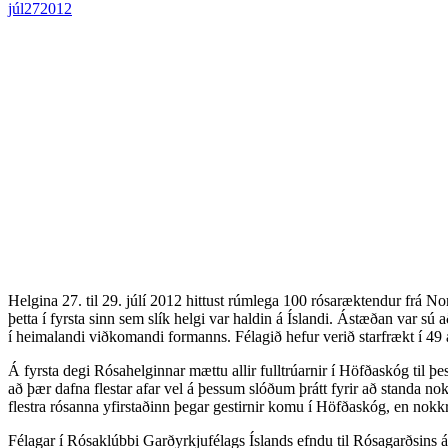
júl
27
2012
Helgina 27. til 29. júlí 2012 hittust rúmlega 100 rósaræktendur frá 
þetta í fyrsta sinn sem slík helgi var haldin á Íslandi. Ástæðan var
í heimalandi viðkomandi formanns. Félagið hefur verið starfrækt í 49 á
Á fyrsta degi Rósahelginnar mættu allir fulltrúarnir í Höfðaskóg til þe
að þær dafna flestar afar vel á þessum slóðum þrátt fyrir að standa n
flestra rósanna yfirstaðinn þegar gestirnir komu í Höfðaskóg, en nokkr
Félagar í Rósaklúbbi Garðyrkjufélags Íslands efndu til Rósagarðsins 