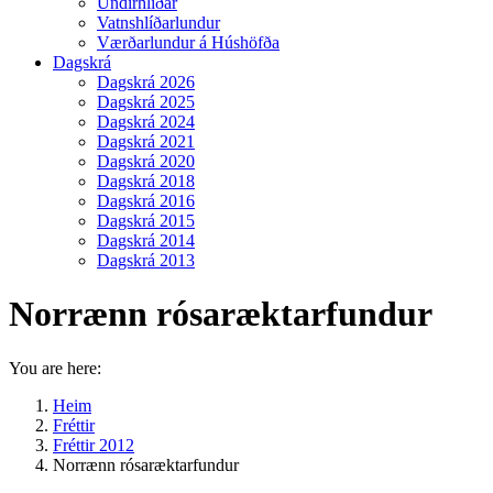
Undirhlíðar
Vatnshlíðarlundur
Værðarlundur á Húshöfða
Dagskrá
Dagskrá 2026
Dagskrá 2025
Dagskrá 2024
Dagskrá 2021
Dagskrá 2020
Dagskrá 2018
Dagskrá 2016
Dagskrá 2015
Dagskrá 2014
Dagskrá 2013
Norrænn rósaræktarfundur
You are here:
Heim
Fréttir
Fréttir 2012
Norrænn rósaræktarfundur