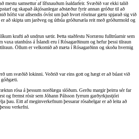
ð mestu samsettur af lífsnauðum ísaldarleir. Svæðið var ekki talið
sstarf og skapað ákjósanlegar aðstæður fyrir annan gróður til að
ð hófst var allsendis óvíst um það hvort rósrinar gætu spjarað sig við
ð er að skipta um jarðveg og útbúa gróðursæla reit með gróðurmold og
líkum krafti að undrun sætir. Þetta staðfestu Norrænu fulltrúarnir sem
m vaxa utanhúss á Íslandi eru í Rósagarðinum og hefur þessi tilraun
 tilraun. Öllum er velkomið að mæta í Rósagarðinn og skoða hvernig
ð um svæðið lokinni. Veðrið var eins gott og hægt er að búast við
u góðgæti.
ið ræktun rósa á þessum norðlægu slóðum. Gerðu margir þeirra sér far
rst og fremst rósir sem Jóhann Pálsson fyrrum garðyrkjustjóri
ja þau. Eitt af meginverkefnum þessarar rósahelgar er að leita að
þessu verkefni.