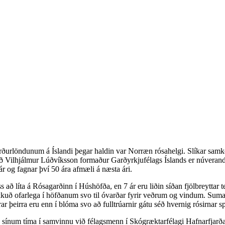
Norðurlöndunum á Íslandi þegar haldin var Norræn rósahelgi. Slíkar sa
 sú að Vilhjálmur Lúðvíksson formaður Garðyrkjufélags Íslands er núve
r og fagnar því 50 ára afmæli á næsta ári.
ss að líta á Rósagarðinn í Húshöfða, en 7 ár eru liðin síðan fjölbreyttar 
okkuð ofarlega í höfðanum svo til óvarðar fyrir veðrum og vindum. Sumar
ar þeirra eru enn í blóma svo að fulltrúarnir gátu séð hvernig rósirnar
á sínum tíma í samvinnu við félagsmenn í Skógræktarfélagi Hafnarfjarð