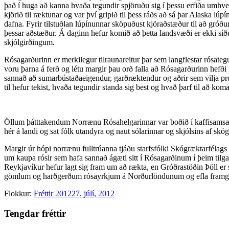
það í huga að kanna hvaða tegundir spjöruðu sig í þessu erfiða umhver
kjörið til ræktunar og var því gripið til þess ráðs að sá þar Alaska 
dafna. Fyrir tilstuðlan lúpínunnar sköpuðust kjöraðstæður til að gróð
þessar aðstæður. Á daginn hefur komið að þetta landsvæði er ekki síð
skjólgirðingum.
Rósagarðurinn er merkilegur tilraunareitur þar sem langflestar rósateg
voru þarna á ferð og létu margir þau orð falla að Rósagarðurinn hefði
sannað að sumarbústaðaeigendur, garðræktendur og aðrir sem vilja pr
til hefur tekist, hvaða tegundir standa sig best og hvað þarf til að k
Öllum þátttakendum Norrænu Rósahelgarinnar var boðið í kaffisamsæti
hér á landi og sat fólk utandyra og naut sólarinnar og skjólsins af s
Margir úr hópi norrænu fulltrúanna tjáðu starfsfólki Skógræktarfélags 
um kaupa rósir sem hafa sannað ágæti sitt í Rósagarðinum í þeim tilga
Reykjavíkur hefur lagt sig fram um að rækta, en Gróðrastöðin Þöll er 
gömlum og harðgerðum rósayrkjum á Norðurlöndunum og efla framgang 
Flokkur:
Fréttir 2012
27. júlí, 2012
Tengdar fréttir