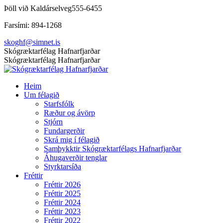
Skip
Þöll við Kaldárselveg
555-6455
to
Farsími: 894-1268
content
skoghf@simnet.is
Facebook
Skógræktarfélag Hafnarfjarðar
page
Skógræktarfélag Hafnarfjarðar
opens
in
Heim
new
Um félagið
window
Starfsfólk
Ræður og ávörp
Stjórn
Fundargerðir
Skrá mig í félagið
Samþykktir Skógræktarfélags Hafnarfjarðar
Áhugaverðir tenglar
Styrktarsíða
Fréttir
Fréttir 2026
Fréttir 2025
Fréttir 2024
Fréttir 2023
Fréttir 2022