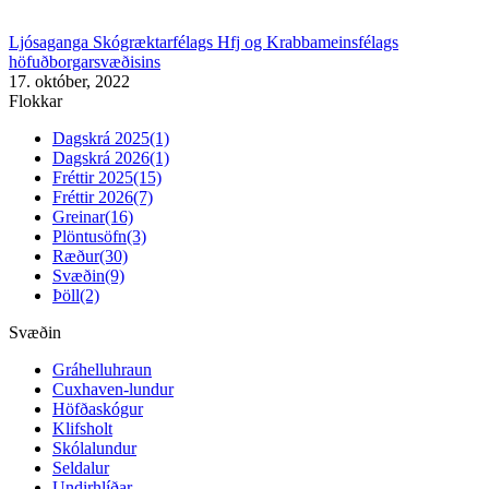
Ljósaganga Skógræktarfélags Hfj og Krabbameinsfélags
höfuðborgarsvæðisins
17. október, 2022
Flokkar
Dagskrá 2025
(1)
Dagskrá 2026
(1)
Fréttir 2025
(15)
Fréttir 2026
(7)
Greinar
(16)
Plöntusöfn
(3)
Ræður
(30)
Svæðin
(9)
Þöll
(2)
Svæðin
Gráhelluhraun
Cuxhaven-lundur
Höfðaskógur
Klifsholt
Skólalundur
Seldalur
Undirhlíðar