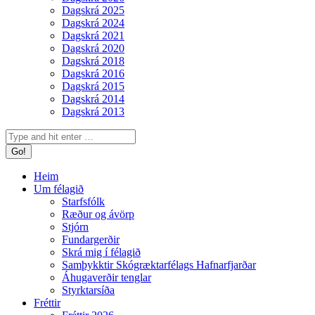
Dagskrá 2025
Dagskrá 2024
Dagskrá 2021
Dagskrá 2020
Dagskrá 2018
Dagskrá 2016
Dagskrá 2015
Dagskrá 2014
Dagskrá 2013
Search:
Heim
Um félagið
Starfsfólk
Ræður og ávörp
Stjórn
Fundargerðir
Skrá mig í félagið
Samþykktir Skógræktarfélags Hafnarfjarðar
Áhugaverðir tenglar
Styrktarsíða
Fréttir