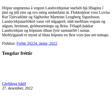
Hópur ungmenna á vegum Landsvirkjunar starfaði hjá félaginu í
júní og júlí eins og svo mörg undanfarin ár. Flokkstjórar voru Lovísa
Rut Tjörvadóttir og Sigðurður Marteinn Lyngberg Sigurðsson.
Landsvirkjunarfólkið vann við stígagerð, slátt meðfram vegum og
stígum, hreinsun, gróðursetningu og fleira. Félagið þakkar
Landsvirkjun og hópnum öllum fyrir samstarfið í sumar.
Meðfylgjandi er mynd af hluta hópsins en flest voru þau um tuttugu.
Flokkur:
Fréttir 2022
4. ágúst, 2022
Tengdar fréttir
Gleðilega hátíð
27. desember, 2022