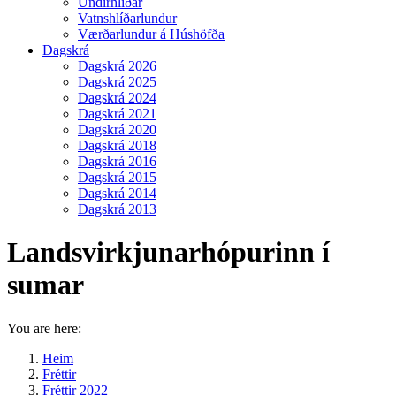
Undirhlíðar
Vatnshlíðarlundur
Værðarlundur á Húshöfða
Dagskrá
Dagskrá 2026
Dagskrá 2025
Dagskrá 2024
Dagskrá 2021
Dagskrá 2020
Dagskrá 2018
Dagskrá 2016
Dagskrá 2015
Dagskrá 2014
Dagskrá 2013
Landsvirkjunarhópurinn í
sumar
You are here:
Heim
Fréttir
Fréttir 2022