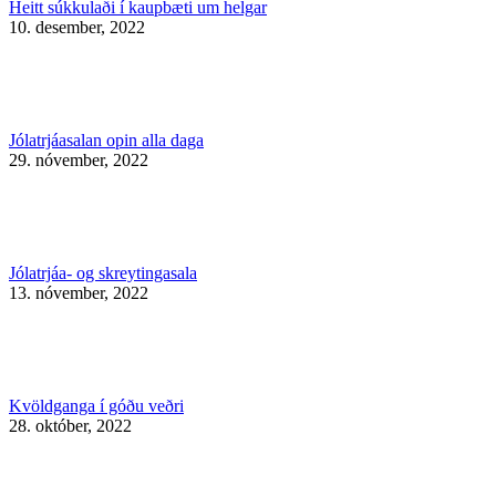
Heitt súkkulaði í kaupbæti um helgar
10. desember, 2022
Jólatrjáasalan opin alla daga
29. nóvember, 2022
Jólatrjáa- og skreytingasala
13. nóvember, 2022
Kvöldganga í góðu veðri
28. október, 2022