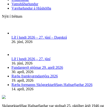
Vatnshlíðarlundur
Værðarlundur á Húshöfða
Nýtt í fréttum
Líf í lundi 2026 – 27. júní – Dagskrá
26. júní, 2026
Líf í lundi 2026 – 27. júní
16. júní, 2026
Fundargerð stjórnar 29. apríl 2026
30. apríl, 2026
Ræða framkvæmdastjóra 2026
19. apríl, 2026
Ræða formanns Skógræktarfélags Hafnarfjarðar 2026
14. apríl, 2026
Skógræktarfélag Hafnarfjarðar var stofnað 25. október árið 1946 og