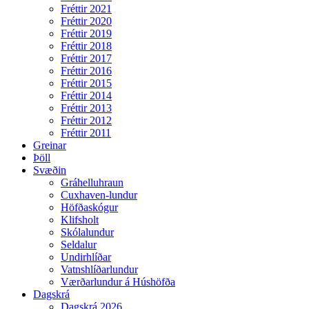
Fréttir 2021
Fréttir 2020
Fréttir 2019
Fréttir 2018
Fréttir 2017
Fréttir 2016
Fréttir 2015
Fréttir 2014
Fréttir 2013
Fréttir 2012
Fréttir 2011
Greinar
Þöll
Svæðin
Gráhelluhraun
Cuxhaven-lundur
Höfðaskógur
Klifsholt
Skólalundur
Seldalur
Undirhlíðar
Vatnshlíðarlundur
Værðarlundur á Húshöfða
Dagskrá
Dagskrá 2026