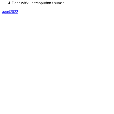
Landsvirkjunarhópurinn í sumar
ágú
4
2022