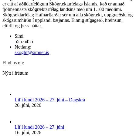
er eitt af aðildarfélögum Skógræktarfélags Íslands. Það er annað
fjölmennasta skógræktarfélag landsins með um 1.100 meðlimi.
Skógræktarfélag Hafnarfjarðar sér um alla skógrækt, uppgræðslu og
skógarumhirðu í upplandi bæjarins. Einnig stígagerð, hreinsun,
eftirlit og þess háttar.
Sími:
555-6455
Netfang:
skoghf@simnet.is
Find us on:
Facebook
Nýtt í fréttum
page
opens
in
new
Líf í lundi 2026 – 27. júní – Dagskrá
window
26. júní, 2026
Líf í lundi 2026 – 27. júní
16. júní, 2026