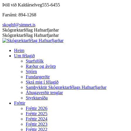
Skip
Þöll við Kaldárselveg
555-6455
to
Farsími: 894-1268
content
skoghf@simnet.is
Facebook
Skógræktarfélag Hafnarfjarðar
page
Skógræktarfélag Hafnarfjarðar
opens
in
Heim
new
Um félagið
window
Starfsfólk
Ræður og ávörp
Stjórn
Fundargerðir
Skrá mig í félagið
Samþykktir Skógræktarfélags Hafnarfjarðar
Áhugaverðir tenglar
Styrktarsíða
Fréttir
Fréttir 2026
Fréttir 2025
Fréttir 2024
Fréttir 2023
Fréttir 2022