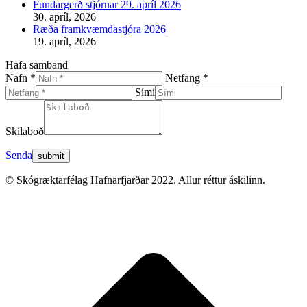
Fundargerð stjórnar 29. apríl 2026
30. apríl, 2026
Ræða framkvæmdastjóra 2026
19. apríl, 2026
Hafa samband
Nafn *
Netfang *
Sími
Skilaboð
Senda
© Skógræktarfélag Hafnarfjarðar 2022. Allur réttur áskilinn.
t
T