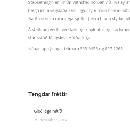
Staðsetningin er í miðri Vatnshlíð norðan við Hvaleyra
hægri inn á vegslóða sem liggur fyrir miðri hlíðinni 
Bárðarson en minningjarsjóður þeirra hjóna styrkir þet
Á staðnum verða verkfæri og trjáplöntur og starfsmenn
starfsstöð félagsins í Höfðaskógi.
Nánari upplýsingar í símum 555-6455 og 897-1268
Tengdar fréttir
Gleðilega hátíð
29. desember, 2014