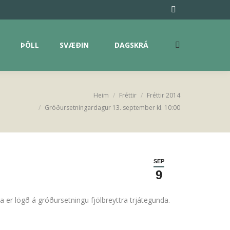
ÞÖLL
SVÆÐIN
DAGSKRÁ
Facebook
Search:
page
opens
ÞÖLL
SVÆÐIN
DAGSKRÁ
Search:
in
new
window
Heim
Fréttir
Fréttir 2014
Gróðursetningardagur 13. september kl. 10:00
SEP
9
 er lögð á gróðursetningu fjölbreyttra trjátegunda.