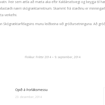
rvatn. Þeir sem ætla að mæta aka eftir Kaldárselsvegi og beygja til hæg
að bílastæði nærri skógræktarreitnum. Skammt frá stæðinu er minninga
ta verkefni.
 Skógræktarfélagsins munu leiðbeina við gróðursetninguna. Að gróðurs
Flokkur:
Fréttir 2014
9. september, 2014
Opið á Þorláksmessu
23. desember, 2014