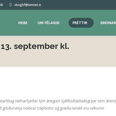
68
skoghf@simnet.is
HEIM
UM FÉLAGIÐ
FRÉTTIR
GREINAR
HEIM
UM FÉLAGIÐ
FRÉTTIR
GREINAR
13. september kl.
You are here:
arfélag Hafnarfjarðar fyrir árlegum Sjálfboðaliðadegi þar sem áhersla
 að gróðursetja nokkrar tráplöntur og græða landið eru velkomir.