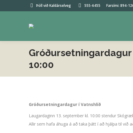
Þöll við Kaldárselveg
555-6455
Farsími: 894-12
Gróðursetningardagur 
10:00
Gróðursetningardagur í Vatnshlíð
Laugardaginn 13. september kl. 10:00 stendur Skógrækt
Allir sem hafa áhuga á að taka þátt í að hjálpa til við