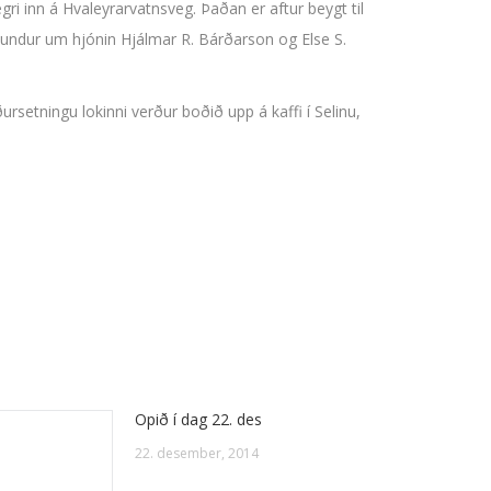
ri inn á Hvaleyrarvatnsveg. Þaðan er aftur beygt til
rlundur um hjónin Hjálmar R. Bárðarson og Else S.
etningu lokinni verður boðið upp á kaffi í Selinu,
Opið í dag 22. des
22. desember, 2014