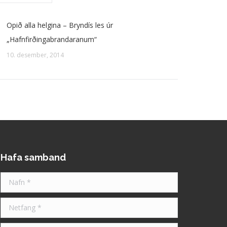
Opið alla helgina – Bryndís les úr
„Hafnfirðingabrandaranum“
10. desember, 2014
Hafa samband
Nafn *
Netfang *