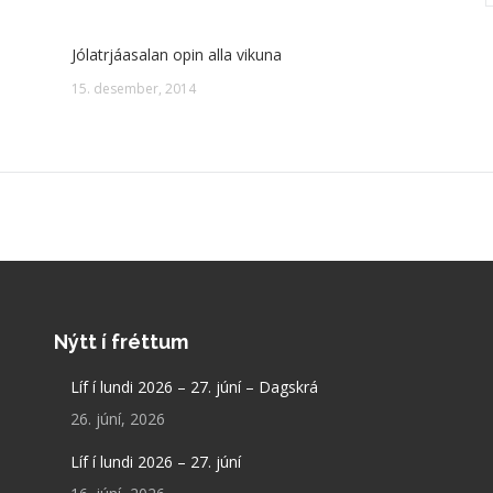
Jólatrjáasalan opin alla vikuna
15. desember, 2014
Nýtt í fréttum
Líf í lundi 2026 – 27. júní – Dagskrá
26. júní, 2026
Líf í lundi 2026 – 27. júní