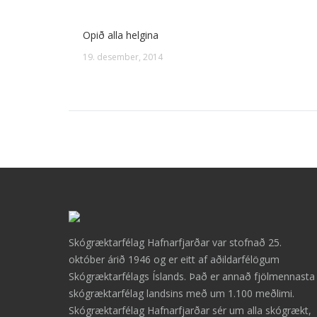
Opið alla helgina
19. desember, 2014
Skógræktarfélag Hafnarfjarðar var stofnað 25.
október árið 1946 og er eitt af aðildarfélögum
Skógræktarfélags Íslands. Það er annað fjölmennasta
skógræktarfélag landsins með um 1.100 meðlimi.
Skógræktarfélag Hafnarfjarðar sér um alla skógrækt,