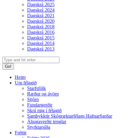
Dagskrá 2025
Dagskrá 2024
Dagskrá 2021
Dagskrá 2020
Dagskrá 2018
Dagskrá 2016
Dagskrá 2015
Dagskrá 2014
Dagskrá 2013
Search:
Heim
Um félagið
Starfsfólk
Ræður og ávörp
Stjórn
Fundargerðir
Skrá mig í félagið
Samþykktir Skógræktarfélags Hafnarfjarðar
Áhugaverðir tenglar
Styrktarsíða
Fréttir