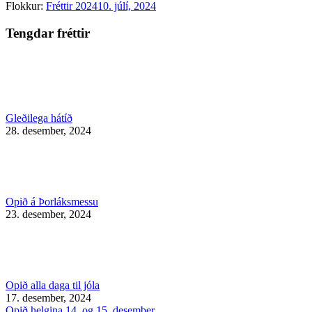
Flokkur:
Fréttir 2024
10. júlí, 2024
Tengdar fréttir
Gleðilega hátíð
28. desember, 2024
Opið á Þorláksmessu
23. desember, 2024
Opið alla daga til jóla
17. desember, 2024
Opið helgina 14. og 15. desember