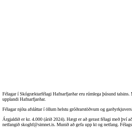
Félagar í Skógræktarfélagi Hafnarfjarðar eru rúmlega þúsund talsins. M
upplandi Hafnarfjarðar.
Félagar njóta afsláttar í öllum helstu gróðrarstöðvum og garðyrkjuvers
Árgjaldið er kr. 4.000 (árið 2024). Hægt er að gerast félagi með því 
netfangið skoghf@simnet.is. Munið að gefa upp kt og netfang. Félagssk