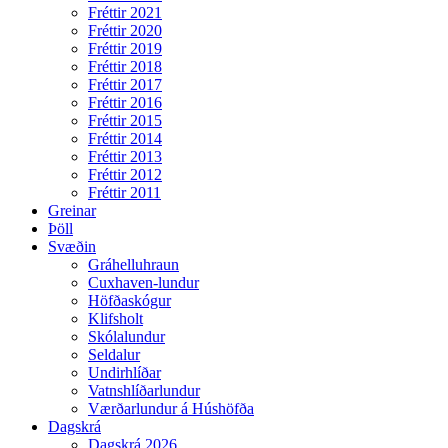
Fréttir 2021
Fréttir 2020
Fréttir 2019
Fréttir 2018
Fréttir 2017
Fréttir 2016
Fréttir 2015
Fréttir 2014
Fréttir 2013
Fréttir 2012
Fréttir 2011
Greinar
Þöll
Svæðin
Gráhelluhraun
Cuxhaven-lundur
Höfðaskógur
Klifsholt
Skólalundur
Seldalur
Undirhlíðar
Vatnshlíðarlundur
Værðarlundur á Húshöfða
Dagskrá
Dagskrá 2026