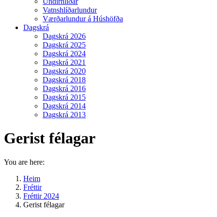
Undirhlíðar
Vatnshlíðarlundur
Værðarlundur á Húshöfða
Dagskrá
Dagskrá 2026
Dagskrá 2025
Dagskrá 2024
Dagskrá 2021
Dagskrá 2020
Dagskrá 2018
Dagskrá 2016
Dagskrá 2015
Dagskrá 2014
Dagskrá 2013
Gerist félagar
You are here:
Heim
Fréttir
Fréttir 2024
Gerist félagar