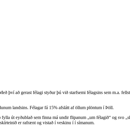
eð því að gerast félagi styður þú við starfsemi félagsins sem m.a. fellst
lunum landsins. Félagar fá 15% afslátt af öllum plöntum í Þöll.
að fylla út eyðublað sem finna má undir flipanum „um félagið“ og svo „s
írteinið er rafrænt og vistað í veskinu í í símanum.