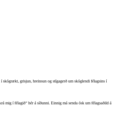
 í skógrækt, grisjun, hreinsun og stígagerð um skóglendi félagsins í
krá mig í félagið“ hér á síðunni. Einnig má senda ósk um félagsaðild á