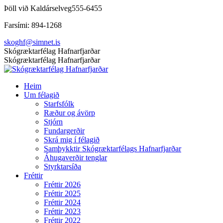
Skip
Þöll við Kaldárselveg
555-6455
to
Farsími: 894-1268
content
skoghf@simnet.is
Facebook
Skógræktarfélag Hafnarfjarðar
page
Skógræktarfélag Hafnarfjarðar
opens
in
Heim
new
Um félagið
window
Starfsfólk
Ræður og ávörp
Stjórn
Fundargerðir
Skrá mig í félagið
Samþykktir Skógræktarfélags Hafnarfjarðar
Áhugaverðir tenglar
Styrktarsíða
Fréttir
Fréttir 2026
Fréttir 2025
Fréttir 2024
Fréttir 2023
Fréttir 2022