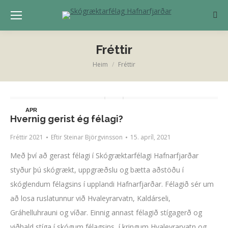
Sear
Fréttir
Heim
Fréttir
You are here:
APR
Hvernig gerist ég félagi?
15
Fréttir 2021
Eftir
Steinar Björgvinsson
15. apríl, 2021
Með því að gerast félagi í Skógræktarfélagi Hafnarfjarðar
styður þú skógrækt, uppgræðslu og bætta aðstöðu í
skóglendum félagsins í upplandi Hafnarfjarðar. Félagið sér um
að losa ruslatunnur við Hvaleyrarvatn, Kaldárseli,
Gráhelluhrauni og víðar. Einnig annast félagið stígagerð og
viðhald stíga í skógum félagsins, í kringum Hvaleyrarvatn og