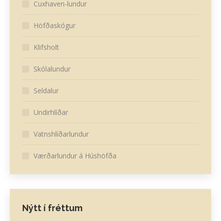
Cuxhaven-lundur
Höfðaskógur
Klifsholt
Skólalundur
Seldalur
Undirhlíðar
Vatnshlíðarlundur
Værðarlundur á Húshöfða
Nýtt í fréttum