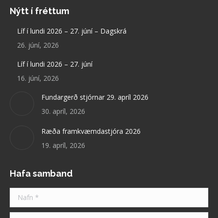
page
Nýtt í fréttum
opens
in
Líf í lundi 2026 – 27. júní – Dagskrá
new
26. júní, 2026
window
Líf í lundi 2026 – 27. júní
16. júní, 2026
Fundargerð stjórnar 29. apríl 2026
30. apríl, 2026
Ræða framkvæmdastjóra 2026
19. apríl, 2026
Hafa samband
Nafn *
Netfang *