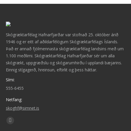
Skógræktarfélag Hafnarfjarðar var stofnað 25. október árið
1946 og er eitt af aðildarfélögum Skógræktarfélags Íslands.
Það er annað fjölmennasta skógræktarfélag landsins með um
1.100 meðlimi. Skógræktarfélag Hafnarfjarðar sér um alla
skógrækt, uppgræðslu og skógarumhirðu í upplandi bæjarins.
Einnig stígagerð, hreinsun, eftirlit og þess háttar.
Sími:
555-6455
Netfang:
skoghf@simnet.is
Find us on:
Facebook