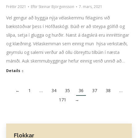
Fréttir 2021
Eftir
Steinar Björgvinsson
7. mars, 2021
Vel gengur að byggja nýja vélaskemmu félagsins við
bækistöðvar þess í Höfðaskógi. Búið er að steypa gólfið og
slípa, setja í glugga og hurðir. Næst á dagskrá eru innréttingar
og klæðning. Vélaskemman sem einnig mun hýsa verkstæði,
geymslu og salerni verður að öllu óbreyttu tilbúin í næsta
mániði. Auk skemmubyggingar hefur einnig verið unnið að…
Details
←
1
…
34
35
36
37
38
…
171
→
Flokkar