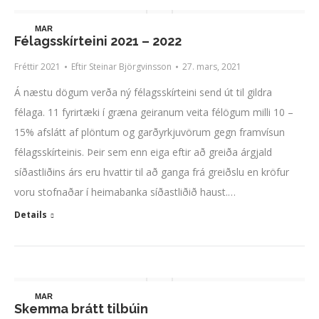
MAR
Félagsskírteini 2021 – 2022
27
Fréttir 2021
Eftir
Steinar Björgvinsson
27. mars, 2021
Á næstu dögum verða ný félagsskírteini send út til gildra
félaga. 11 fyrirtæki í græna geiranum veita félögum milli 10 –
15% afslátt af plöntum og garðyrkjuvörum gegn framvísun
félagsskírteinis. Þeir sem enn eiga eftir að greiða árgjald
síðastliðins árs eru hvattir til að ganga frá greiðslu en kröfur
voru stofnaðar í heimabanka síðastliðið haust.…
Details
MAR
Skemma brátt tilbúin
7