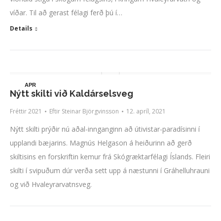
víðar. Til að gerast félagi ferð þú í…
Details
APR
Nýtt skilti við Kaldárselsveg
12
Fréttir 2021
Eftir
Steinar Björgvinsson
12. apríl, 2021
Nýtt skilti prýðir nú aðal-innganginn að útivistar-paradísinni í
upplandi bæjarins. Magnús Helgason á heiðurinn að gerð
skiltisins en forskriftin kemur frá Skógræktarfélagi Íslands. Fleiri
skilti í svipuðum dúr verða sett upp á næstunni í Gráhelluhrauni
og við Hvaleyrarvatnsveg.