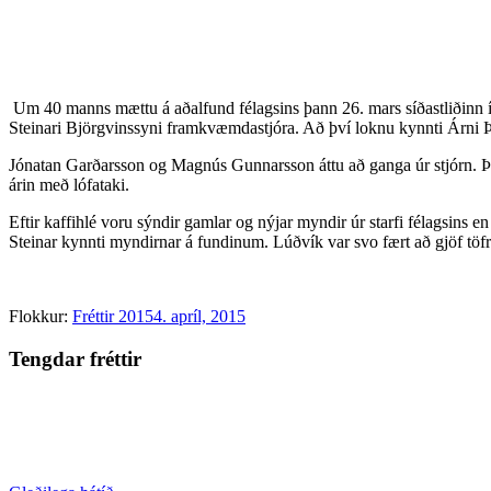
Um 40 manns mættu á aðalfund félagsins þann 26. mars síðastliðinn í H
Steinari Björgvinssyni framkvæmdastjóra. Að því loknu kynnti Árni Þ
Jónatan Garðarsson og Magnús Gunnarsson áttu að ganga úr stjórn. Þeir
árin með lófataki.
Eftir kaffihlé voru sýndir gamlar og nýjar myndir úr starfi félagsins 
Steinar kynnti myndirnar á fundinum. Lúðvík var svo fært að gjöf töfr
Flokkur:
Fréttir 2015
4. apríl, 2015
Tengdar fréttir