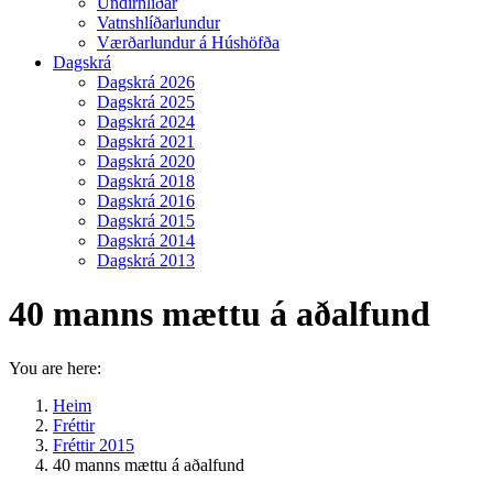
Undirhlíðar
Vatnshlíðarlundur
Værðarlundur á Húshöfða
Dagskrá
Dagskrá 2026
Dagskrá 2025
Dagskrá 2024
Dagskrá 2021
Dagskrá 2020
Dagskrá 2018
Dagskrá 2016
Dagskrá 2015
Dagskrá 2014
Dagskrá 2013
40 manns mættu á aðalfund
You are here:
Heim
Fréttir
Fréttir 2015
40 manns mættu á aðalfund