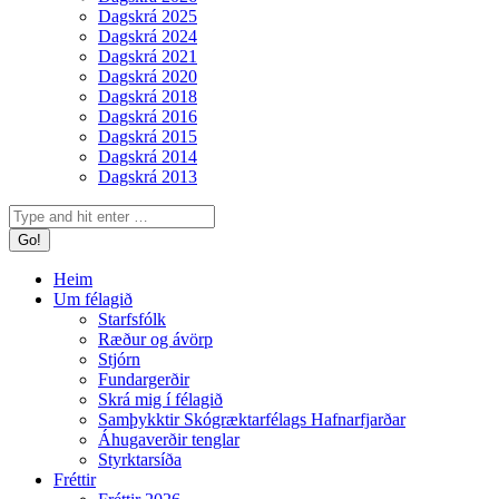
Dagskrá 2025
Dagskrá 2024
Dagskrá 2021
Dagskrá 2020
Dagskrá 2018
Dagskrá 2016
Dagskrá 2015
Dagskrá 2014
Dagskrá 2013
Search:
Heim
Um félagið
Starfsfólk
Ræður og ávörp
Stjórn
Fundargerðir
Skrá mig í félagið
Samþykktir Skógræktarfélags Hafnarfjarðar
Áhugaverðir tenglar
Styrktarsíða
Fréttir