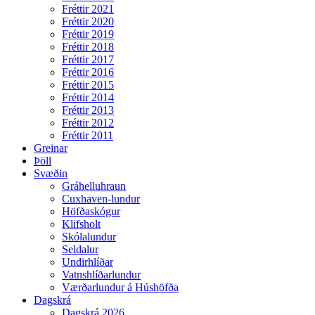
Fréttir 2021
Fréttir 2020
Fréttir 2019
Fréttir 2018
Fréttir 2017
Fréttir 2016
Fréttir 2015
Fréttir 2014
Fréttir 2013
Fréttir 2012
Fréttir 2011
Greinar
Þöll
Svæðin
Gráhelluhraun
Cuxhaven-lundur
Höfðaskógur
Klifsholt
Skólalundur
Seldalur
Undirhlíðar
Vatnshlíðarlundur
Værðarlundur á Húshöfða
Dagskrá
Dagskrá 2026