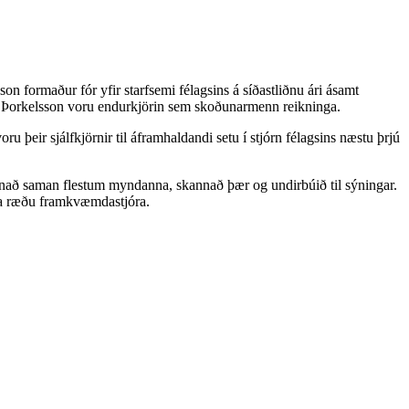
 formaður fór yfir starfsemi félagsins á síðastliðnu ári ásamt
ll Þorkelsson voru endurkjörin sem skoðunarmenn reikninga.
þeir sjálfkjörnir til áframhaldandi setu í stjórn félagsins næstu þrjú
 safnað saman flestum myndanna, skannað þær og undirbúið til sýningar.
tja ræðu framkvæmdastjóra.