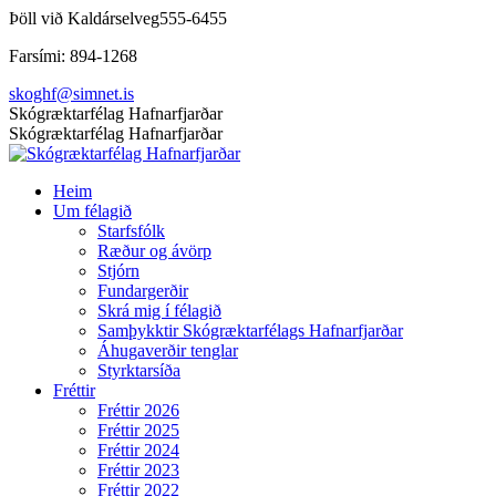
Skip
Þöll við Kaldárselveg
555-6455
to
Farsími: 894-1268
content
skoghf@simnet.is
Facebook
Skógræktarfélag Hafnarfjarðar
page
Skógræktarfélag Hafnarfjarðar
opens
in
Heim
new
Um félagið
window
Starfsfólk
Ræður og ávörp
Stjórn
Fundargerðir
Skrá mig í félagið
Samþykktir Skógræktarfélags Hafnarfjarðar
Áhugaverðir tenglar
Styrktarsíða
Fréttir
Fréttir 2026
Fréttir 2025
Fréttir 2024
Fréttir 2023
Fréttir 2022