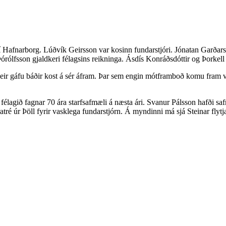
afnarborg. Lúðvík Geirsson var kosinn fundarstjóri. Jónatan Garðarsson
órólfsson gjaldkeri félagsins reikninga. Ásdís Konráðsdóttir og Þorke
 gáfu báðir kost á sér áfram. Þar sem engin mótframboð komu fram voru 
en félagið fagnar 70 ára starfsafmæli á næsta ári. Svanur Pálsson hafði
atré úr Þöll fyrir vasklega fundarstjórn. Á myndinni má sjá Steinar fly